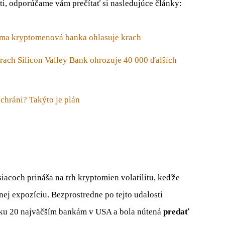
ti, odporúčame vám prečítať si nasledujúce články:
náma kryptomenová banka ohlasuje krach
ach Silicon Valley Bank ohrozuje 40 000 ďalších
chráni? Takýto je plán
iacoch prináša na trh kryptomien volatilitu, keďže
ej expozíciu. Bezprostredne po tejto udalosti
la ku 20 najväčším bankám v USA a bola nútená
predať