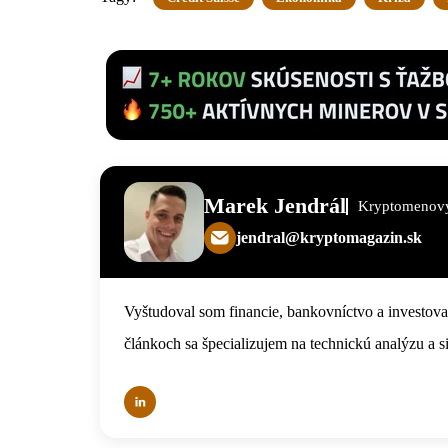
Marek Jendrál
Kryptomenový
jendral@kryptomagazin.sk
Vyštudoval som financie, bankovníctvo a investov
článkoch sa špecializujem na technickú analýzu a s