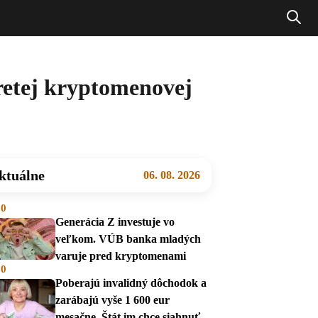
retej kryptomenovej
ktuálne
06. 08. 2026
00
Generácia Z investuje vo
veľkom. VÚB banka mladých
varuje pred kryptomenami
00
Poberajú invalidný dôchodok a
zarábajú vyše 1 600 eur
mesačne. Štát im chce siahnuť