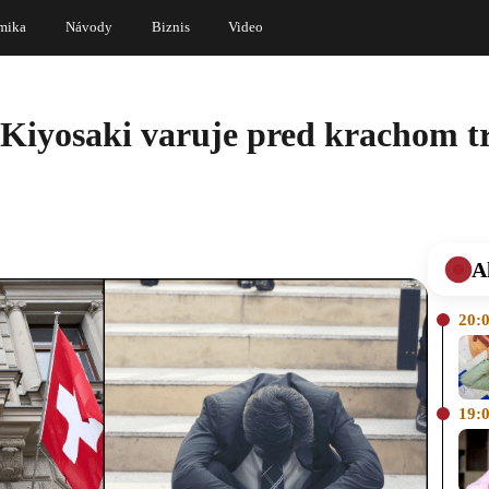
mika
Návody
Biznis
Video
Kiyosaki varuje pred krachom t
A
20:
19: