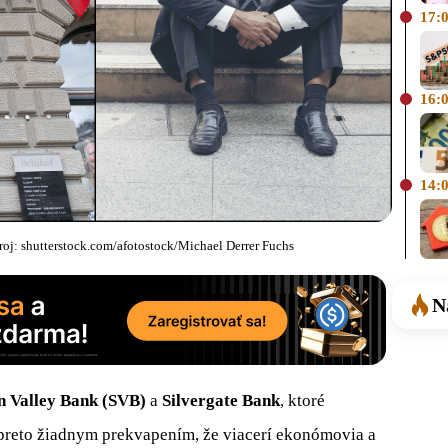
17:
16:
14:
roj: shutterstock.com/afotostock/Michael Derrer Fuchs
N
on Valley Bank (SVB)
a
Silvergate Bank
, ktoré
 preto žiadnym prekvapením, že viacerí ekonómovia a