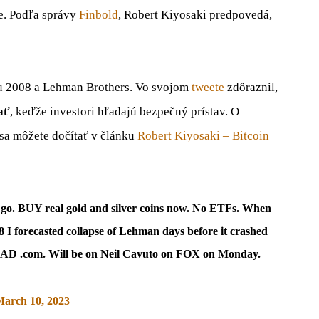
e. Podľa správy
Finbold
, Robert Kiyosaki predpovedá,
ku 2008 a Lehman Brothers. Vo svojom
tweete
zdôraznil,
ať
, keďže investori hľadajú bezpečný prístav. O
 sa môžete dočítať v článku
Robert Kiyosaki – Bitcoin
 go. BUY real gold and silver coins now. No ETFs. When
8 I forecasted collapse of Lehman days before it crashed
DAD .com. Will be on Neil Cavuto on FOX on Monday.
arch 10, 2023