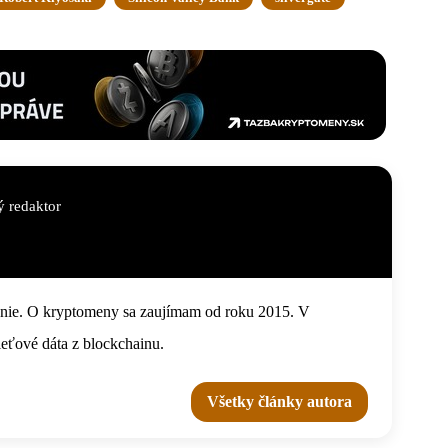
 redaktor
anie. O kryptomeny sa zaujímam od roku 2015. V
ieťové dáta z blockchainu.
Všetky články autora