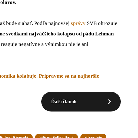
dolárov.
 až bude siahať. Podľa najnovšej
správy
SVB ohrozuje
e svedkami najväčšieho kolapsu od pádu Lehman
i reaguje negatívne a výnimkou nie je ani
nomika kolabuje. Pripravme sa na najhoršie
Ďalší článok
Robert Kiyosaki
Silicon Valley Bank
silvergate