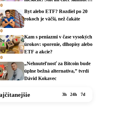
00
na dávky
Byt alebo ETF? Rozdiel po 20
rokoch je väčší, než čakáte
00
Kam s peniazmi v čase vysokých
úrokov: sporenie, dlhopisy alebo
ETF a akcie?
00
„Nehnuteľnosť za Bitcoin bude
úplne bežná alternatíva,” tvrdí
Dávid Kokavec
ajčítanejšie
3h
24h
7d