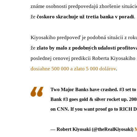
známe osobnosti predpovedajú zhoršenie situáci
že
čoskoro skrachuje už tretia banka v poradí
.
Kiyosakiho predpoveď je podobná situácii z ro
že
zlato by malo z podobných udalostí profitov
poslednej cenovej predikcii Roberta Kiyosakiho
dosiahne 500 000 a zlato 5 000 dolárov
.
Two Major Banks have crashed. #3 set to
Bank #3 goes gold & silver rocket up. 200
on CNN. If you want proof go to RICH 
— Robert Kiyosaki (@theRealKiyosaki)
M