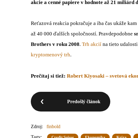
akcie a cenné papiere v hodnote až 21 miliárd 
Reťazová reakcia pokračuje a iba čas ukáže kam
až 40 000 ďalších spoločností. Pravdepodobne
sm
Brothers v roku 2008
.
Trh akcií
na tieto udalost
kryptomenový trh
.
Prečítaj si tiež:
Robert Kiyosaki – svetová eko
Predošlý článok
Zdroj:
finbold
Tagy:
Credit Suisse
Ekonomika
Kríza