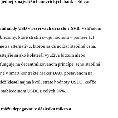
 jednej z najväčších amerických bánk
–
Silicon
,3 miliardy USD v rezervách uviazlo v SVB.
Vzhľadom
ablecoiny, ktoré stratili svoju hodnotu v pomere 1:1
e za alternatívu, ktorou sa dá udržať stabilnú cena.
tejšie sa ako kolaterál využíva bitcoin alebo
 funguje na decentralizovanom princípe. Jeho stabilná
vané v smart kontrakte Maker DAO, postavenom na
tiež
klesol
najmä kvôli strate hodnoty USDC, keďže
tý stablecoinom USDC z celých 36%.
y môžu depegovať v dôsledku mikro a