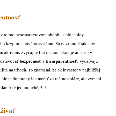
rentnosť
 v tomto bearmarketovom období, stablecoiny
lého kryptomenového systému. Sú navrhnuté tak, aby
m aktívom, zvyčajne fiat menou, akou je americký
redstavovať
bezpečnosť
a
transparentnosť
. Využívajú
lite na trhoch. To znamená, že ak investor v najbližšej
, nie je donútený ich meniť za reálne doláre, ale vymení
dolár. Aké jednoduché, že?
žívať