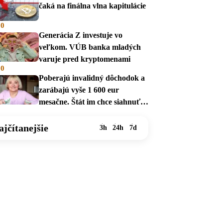
čaká na finálna vlna kapitulácie
00
Generácia Z investuje vo
veľkom. VÚB banka mladých
varuje pred kryptomenami
00
Poberajú invalidný dôchodok a
zarábajú vyše 1 600 eur
mesačne. Štát im chce siahnuť
na dávky
ajčítanejšie
3h
24h
7d