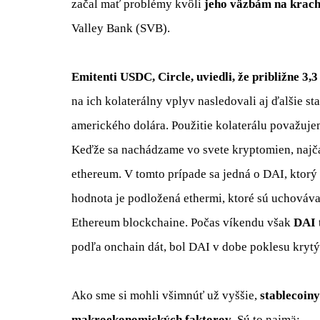
začal mať problémy kvôli
jeho
väzbám na krach
Valley Bank (SVB).
Emitenti USDC, Circle, uviedli, že približne 3
na ich kolaterálny vplyv nasledovali aj ďalšie st
amerického dolára. Použitie kolaterálu považujem
Keďže sa nachádzame vo svete kryptomien, najčas
ethereum. V tomto prípade sa jedná o DAI, ktorý
hodnota je podložená ethermi, ktoré sú uchová
Ethereum blockchaine. Počas víkendu však
DAI
podľa onchain dát, bol DAI v dobe poklesu kry
Ako sme si mohli všimnúť už vyššie,
stablecoin
makroekonomických faktorov
. Sú to najmä: