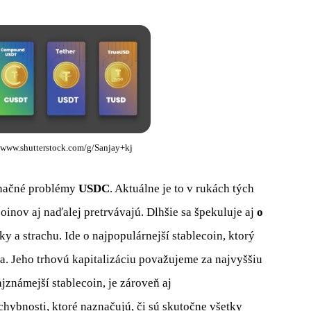
//www.shutterstock.com/g/Sanjay+kj
načné problémy
USDC
. Aktuálne je to v rukách tých
inov aj naďalej pretrvávajú. Dlhšie sa špekuluje aj
o
y a strachu. Ide o najpopulárnejší stablecoin, ktorý
a. Jeho trhovú kapitalizáciu považujeme za najvyššiu
jznámejší stablecoin, je zároveň aj
hybnosti, ktoré naznačujú, či sú skutočne všetky