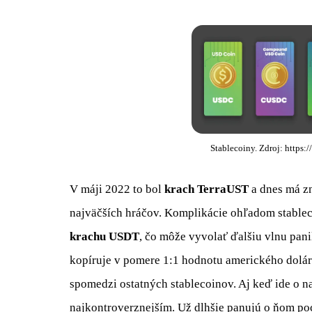
Stablecoiny. Zdroj: https:
V máji 2022 to bol
krach TerraUST
a dnes má z
najväčších hráčov. Komplikácie ohľadom stableco
krachu USDT
, čo môže vyvolať ďalšiu vlnu panik
kopíruje v pomere 1:1 hodnotu amerického dolár
spomedzi ostatných stablecoinov. Aj keď ide o na
najkontroverznejším. Už dlhšie panujú o ňom poc