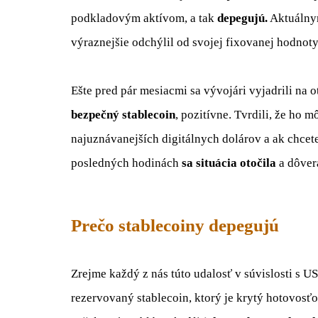
podkladovým aktívom, a tak
depegujú.
Aktuálnym
výraznejšie odchýlil od svojej fixovanej hodnoty 
Ešte pred pár mesiacmi sa vývojári vyjadrili na
bezpečný stablecoin
, pozitívne. Tvrdili, že ho
najuznávanejších digitálnych dolárov a ak chcete
posledných hodinách
sa situácia otočila
a dôvera
Prečo stablecoiny depegujú
Zrejme každý z nás túto udalosť v súvislosti s U
rezervovaný stablecoin, ktorý je krytý hotovosť