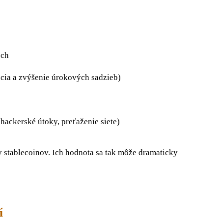
och
cia a zvýšenie úrokových sadzieb)
hackerské útoky, preťaženie siete)
y stablecoinov. Ich hodnota sa tak môže dramaticky
í