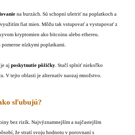
ovanie
na burzách. Sú schopní ušetriť na poplatkoch a
 využitím fiat mien. Môžu tak vstupovať a vystupovať z
ýkyvom kryptomien ako bitcoinu alebo ethereu.
s pomerne nízkymi poplatkami.
 je aj
poskytnutie pôžičky
. Stačí splniť niekoľko
 V tejto oblasti je alternatív naozaj množstvo.
 ako sľubujú?
oiny bez rizík. Najvýznamnejším a najčastejším
pôsobí, že stratí svoju hodnotu v porovnaní s