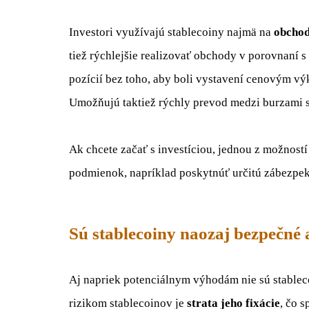
Investori využívajú stablecoiny najmä na
obchod
tiež rýchlejšie realizovať obchody v porovnaní s
pozícií bez toho, aby boli vystavení cenovým v
Umožňujú taktiež rýchly prevod medzi burzami 
Ak chcete začať s investíciou, jednou z možností
podmienok, napríklad poskytnúť určitú zábezpeku.
Sú stablecoiny naozaj bezpečné
Aj napriek potenciálnym výhodám nie sú stablec
rizikom stablecoinov je
strata jeho fixácie
, čo s