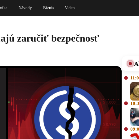
mika
Návody
Biznis
Video
majú zaručiť bezpečnosť
A
11:
10:
09: