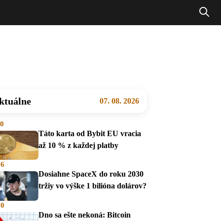
ktuálne
07. 08. 2026
00
Táto karta od Bybit EU vracia
až 10 % z každej platby
36
Dosiahne SpaceX do roku 2030
tržiy vo výške 1 bilióna dolárov?
00
Dno sa ešte nekoná: Bitcoin