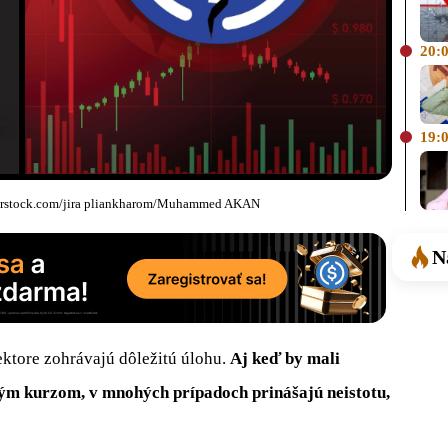
20:
19:
tterstock.com/jira pliankharom/Muhammed AKAN
N
ektore zohrávajú dôležitú úlohu.
Aj keď by mali
ným kurzom, v mnohých prípadoch prinášajú neistotu,