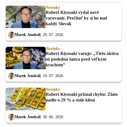
Novinky
Robert Kiyosaki vydal nové
varovanie. Prečítať by si ho mal
každý Slovák
Marek Jendrál
20. 07. 2026
Novinky
Robert Kiyosaki varuje: „Tieto aktíva
sú posledná šanca pred veľkým
krachom”
Marek Jendrál
10. 07. 2026
Novinky
Robert Kiyosaki priznal chybu: Zlato
padlo o 29 % a stále klesá
Marek Jendrál
30. 06. 2026