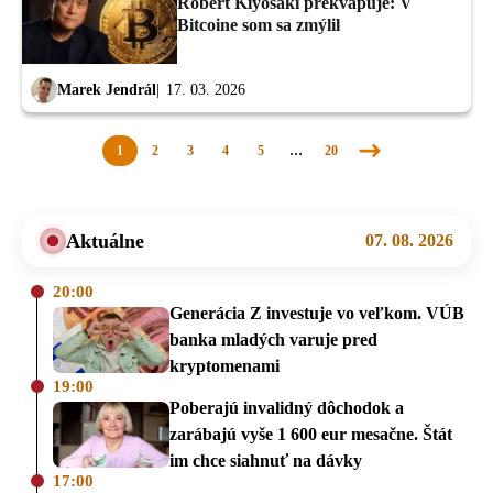
Robert Kiyosaki prekvapuje: V
Bitcoine som sa zmýlil
Marek Jendrál
17. 03. 2026
1
2
3
4
5
…
20
Nasledujúca
stránka
Aktuálne
07. 08. 2026
20:00
Generácia Z investuje vo veľkom. VÚB
banka mladých varuje pred
kryptomenami
19:00
Poberajú invalidný dôchodok a
zarábajú vyše 1 600 eur mesačne. Štát
im chce siahnuť na dávky
17:00