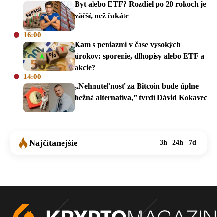
Byt alebo ETF? Rozdiel po 20 rokoch je
väčší, než čakáte
16:00
Kam s peniazmi v čase vysokých
úrokov: sporenie, dlhopisy alebo ETF a
akcie?
14:00
„Nehnuteľnosť za Bitcoin bude úplne
bežná alternatíva,” tvrdí Dávid Kokavec
Najčítanejšie
3h
24h
7d