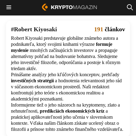
Robert Kiyosaki
191
článkov
Robert Kiyosaki predstavuje globálne známeho autora a
podnikateľa, ktorý svojimi knihami výrazne
formuje
myslenie
mnohých začínajúcich investorov a propaguje
alternatívny pohľad na budovanie bohatstva. Sledujeme
jeho investičné filozofie, odporúčania a postoje k rôznym
triedam aktív.
Prinášame analýzy jeho kľúčových konceptov, prehľady
investičných stratégií
a hodnotenia relevantnosti jeho rád
v súčasnom ekonomickom prostredí. Naši redaktori
konfrontujú jeho teórie s ekonomickou realitou a
akademickými poznatkami.
Informujeme tiež o jeho názoroch na kryptomeny, zlato a
nehnuteľnosti,
predikciách ekonomických kríz
a
praktickej aplikovateľnosti jeho učenia v slovenskom
kontexte. Vďaka našim článkom získate ucelený obraz o
filozofii a prínose tohto známeho finančného vzdelávateľa.