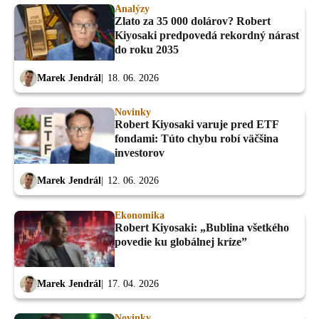
Analýzy
Zlato za 35 000 dolárov? Robert
Kiyosaki predpovedá rekordný nárast
do roku 2035
Marek Jendrál
18. 06. 2026
Novinky
Robert Kiyosaki varuje pred ETF
fondami: Túto chybu robí väčšina
investorov
Marek Jendrál
12. 06. 2026
Ekonomika
Robert Kiyosaki: „Bublina všetkého
povedie ku globálnej kríze”
Marek Jendrál
17. 04. 2026
Novinky