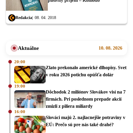
pasívny príjem – Komodo
Redakcia
08. 04. 2018
Aktuálne
10. 08. 2026
20:00
Zlato prekonalo americké dlhopisy. Svet
v roku 2026 potichu opúšťa dolár
19:00
Dôchodok 2 miliónov Slovákov visí na 7
firmách. Pri poslednom prepade akcií
zmizli z piliera miliardy
16:00
Slováci majú 2. najlacnejšie potraviny v
EÚ: Prečo sú pre nás také drahé?