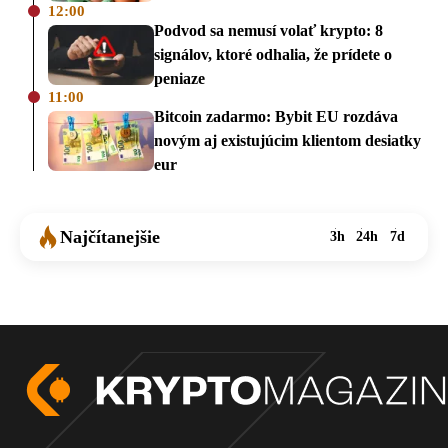
12:00
Podvod sa nemusí volať krypto: 8
signálov, ktoré odhalia, že prídete o
peniaze
11:00
Bitcoin zadarmo: Bybit EU rozdáva
novým aj existujúcim klientom desiatky
eur
Najčítanejšie
3h
24h
7d