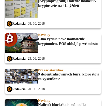
[Kryptoprogram] Dôležité udalosti v
kryptosvete na 41. týždeň
Redakcia
08. 10. 2018
Novinky
Čína vydala nové hodnotenie
kryptomien, EOS obhájil prvé miesto
Redakcia
23. 08. 2018
Pre začiatočníkov
9 decentralizovaných búrz, ktoré stoja
za vyskúšanie
Redakcia
20. 06. 2018
Novinky
Najlepší blockchain má podľa