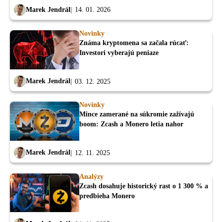
Marek Jendrál
14. 01. 2026
Novinky
Známa kryptomena sa začala rúcať:
Investori vyberajú peniaze
Marek Jendrál
03. 12. 2025
Novinky
Mince zamerané na súkromie zažívajú
boom: Zcash a Monero letia nahor
Marek Jendrál
12. 11. 2025
Analýzy
Zcash dosahuje historický rast o 1 300 % a
predbieha Monero