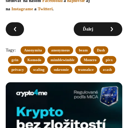
sledovať na našom
Facebooku
a
najnovšie
aj
na
Instagrame
a
Twitteri
.
Ďalej
Tagy:
Anonymita
anonymous
beam
Dash
grin
Komodo
mimblewimble
Monero
pivx
privacy
scaling
sukromie
transakce
zcash