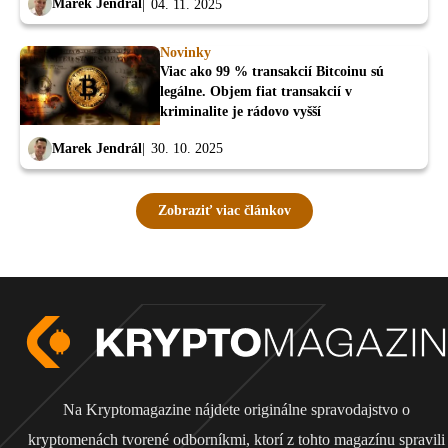
Marek Jendrál
04. 11. 2025
Novinky
Viac ako 99 % transakcií Bitcoinu sú
legálne. Objem fiat transakcií v
kriminalite je rádovo vyšší
Marek Jendrál
30. 10. 2025
Zobraziť viac článkov
Na Kryptomagazine nájdete originálne spravodajstvo o
kryptomenách tvorené odborníkmi, ktorí z tohto magazínu spravili