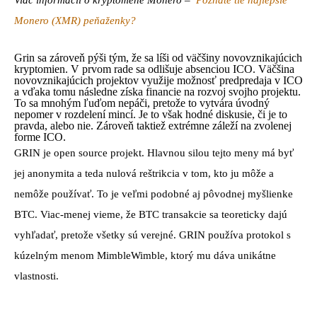
Viac informácií o kryptomene Monero –
Poznáte tie najlepšie
Monero (XMR) peňaženky?
Grin sa zároveň pýši tým, že sa líši od väčšiny novovznikajúcich
kryptomien. V prvom rade sa odlišuje absenciou ICO. Väčšina
novovznikajúcich projektov využije možnosť predpredaja v ICO
a vďaka tomu následne získa financie na rozvoj svojho projektu.
To sa mnohým ľuďom nepáči, pretože to vytvára úvodný
nepomer v rozdelení mincí. Je to však hodné diskusie, či je to
pravda, alebo nie. Zároveň taktiež extrémne záleží na zvolenej
forme ICO.
GRIN je open source projekt. Hlavnou silou tejto meny má byť
jej anonymita a teda nulová reštrikcia v tom, kto ju môže a
nemôže používať. To je veľmi podobné aj pôvodnej myšlienke
BTC. Viac-menej vieme, že BTC transakcie sa teoreticky dajú
vyhľadať, pretože všetky sú verejné. GRIN používa protokol s
kúzelným menom MimbleWimble, ktorý mu dáva unikátne
vlastnosti.