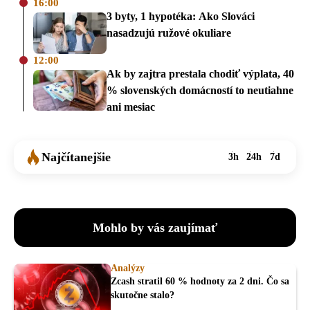
16:00
3 byty, 1 hypotéka: Ako Slováci
nasadzujú ružové okuliare
12:00
Ak by zajtra prestala chodiť výplata, 40
% slovenských domácností to neutiahne
ani mesiac
Najčítanejšie
3h
24h
7d
Mohlo by vás zaujímať
Analýzy
Zcash stratil 60 % hodnoty za 2 dni. Čo sa
skutočne stalo?