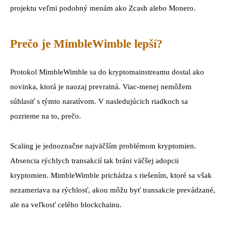
projektu veľmi podobný menám ako Zcash alebo Monero.
Prečo je MimbleWimble lepší?
Protokol MimbleWimble sa do kryptomainstreamu dostal ako
novinka, ktorá je naozaj prevratná. Viac-menej nemôžem
súhlasiť s týmto naratívom. V nasledujúcich riadkoch sa
pozrieme na to, prečo.
Scaling je jednoznačne najväčším problémom kryptomien.
Absencia rýchlych transakcií tak bráni väčšej adopcii
kryptomien. MimbleWimble prichádza s riešením, ktoré sa však
nezameriava na rýchlosť, akou môžu byť transakcie prevádzané,
ale na veľkosť celého blockchainu.