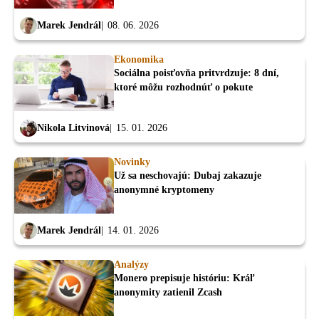
Marek Jendrál
08. 06. 2026
Ekonomika
Sociálna poisťovňa pritvrdzuje: 8 dní,
ktoré môžu rozhodnúť o pokute
Nikola Litvinová
15. 01. 2026
Novinky
Už sa neschovajú: Dubaj zakazuje
anonymné kryptomeny
Marek Jendrál
14. 01. 2026
Analýzy
Monero prepisuje históriu: Kráľ
anonymity zatienil Zcash