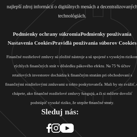
najlepší zdroj informácií o digitálnych menách a decentralizovanýc
technológiách.
Podmienky ochrany súkromia
Podmienky používania
Nastavenia Cookies
Pravidlá používania súborov Cookies
Finančné rozdielové zmluvy sú zložité nástroje a sú spojené s vysokým riziko
rýchlych finančných strát v dôsledku pákového efektu. Na 75 % účtov
retailových investorov dochádza k finančným stratám pri obchodovaní s
finančnými rozdielovými zmluvami u tohto poskytovateľa. Mali by ste zvážiť, 
chápete, ako finančné rozdielové zmluvy fungujú, a či si môžete dovoliť
podstúpiť vysoké riziko, že utrpíte finančné straty.
Sleduj nás: