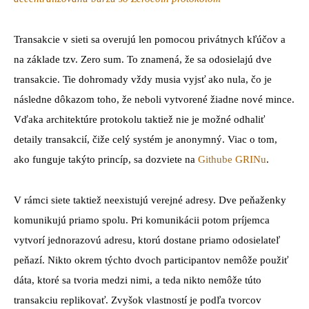
Transakcie v sieti sa overujú len pomocou privátnych kľúčov a
na základe tzv. Zero sum. To znamená, že sa odosielajú dve
transakcie. Tie dohromady vždy musia vyjsť ako nula, čo je
následne dôkazom toho, že neboli vytvorené žiadne nové mince.
Vďaka architektúre protokolu taktiež nie je možné odhaliť
detaily transakcií, čiže celý systém je anonymný. Viac o tom,
ako funguje takýto princíp, sa dozviete na
Githube GRINu
.
V rámci siete taktiež neexistujú verejné adresy. Dve peňaženky
komunikujú priamo spolu. Pri komunikácii potom príjemca
vytvorí jednorazovú adresu, ktorú dostane priamo odosielateľ
peňazí. Nikto okrem týchto dvoch participantov nemôže použiť
dáta, ktoré sa tvoria medzi nimi, a teda nikto nemôže túto
transakciu replikovať. Zvyšok vlastností je podľa tvorcov