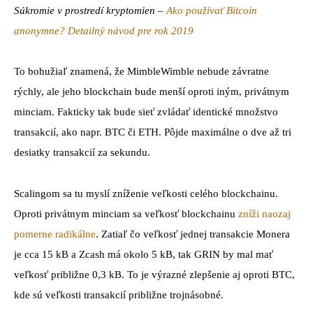
Súkromie v prostredí kryptomien –
Ako používať Bitcoin
anonymne? Detailný návod pre rok 2019
To bohužiaľ znamená, že MimbleWimble nebude závratne
rýchly, ale jeho blockchain bude menší oproti iným, privátnym
minciam. Fakticky tak bude sieť zvládať identické množstvo
transakcií, ako napr. BTC či ETH. Pôjde maximálne o dve až tri
desiatky transakcií za sekundu.
Scalingom sa tu myslí zníženie veľkosti celého blockchainu.
Oproti privátnym minciam sa veľkosť blockchainu
zníži naozaj
pomerne radikálne
. Zatiaľ čo veľkosť jednej transakcie Monera
je cca 15 kB a Zcash má okolo 5 kB, tak GRIN by mal mať
veľkosť približne 0,3 kB. To je výrazné zlepšenie aj oproti BTC,
kde sú veľkosti transakcií približne trojnásobné.