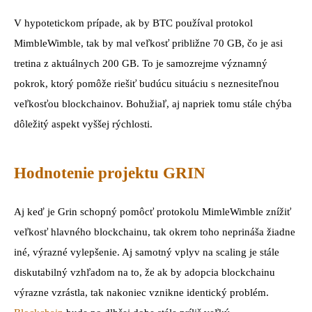
V hypotetickom prípade, ak by BTC používal protokol
MimbleWimble, tak by mal veľkosť približne 70 GB, čo je asi
tretina z aktuálnych 200 GB. To je samozrejme významný
pokrok, ktorý pomôže riešiť budúcu situáciu s neznesiteľnou
veľkosťou blockchainov. Bohužiaľ, aj napriek tomu stále chýba
dôležitý aspekt vyššej rýchlosti.
Hodnotenie projektu GRIN
Aj keď je Grin schopný pomôcť protokolu MimleWimble znížiť
veľkosť hlavného blockchainu, tak okrem toho neprináša žiadne
iné, výrazné vylepšenie. Aj samotný vplyv na scaling je stále
diskutabilný vzhľadom na to, že ak by adopcia blockchainu
výrazne vzrástla, tak nakoniec vznikne identický problém.