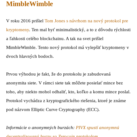
MimbleWimble
V roku 2016 prišiel
Tom Jones s návrhom na nový protokol pre
kryptomeny
. Ten mal byť minimalistický, a to z dôvodu rýchlosti
a ľahkosti celého blockchainu. A tak na svet prišiel
MimbleWimble. Tento nový protokol má vylepšiť kryptomeny v
dvoch hlavných bodoch.
Prvou výhodou je fakt, že do protokolu je zabudovaná
anonymita siete. V rámci siete tak môžete posielať mince bez
toho, aby niekto mohol odhaliť, kto, koľko a komu mince poslal.
Protokol vychádza z kryptografického riešenia, ktoré je známe
pod názvom Elliptic Curve Cryptography (ECC).
Informácie o anonymných burzách:
PIVX spustí anonymnú
decentralizovanú burzu so Zerocoin protokolom