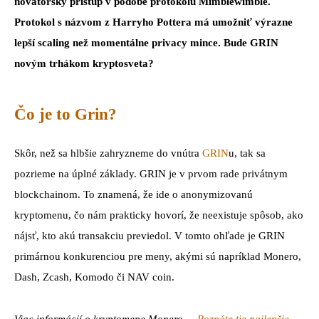
novátorský prístup v podobe protokolu Mimblewimble.
Protokol s názvom z Harryho Pottera má umožniť výrazne
lepší scaling než momentálne privacy mince. Bude GRIN
novým trhákom kryptosveta?
Čo je to Grin?
Skôr, než sa hlbšie zahryzneme do vnútra
GRIN
u, tak sa
pozrieme na úplné základy. GRIN je v prvom rade privátnym
blockchainom. To znamená, že ide o anonymizovanú
kryptomenu, čo nám prakticky hovorí, že neexistuje spôsob, ako
nájsť, kto akú transakciu previedol. V tomto ohľade je GRIN
primárnou konkurenciou pre meny, akými sú napríklad Monero,
Dash, Zcash, Komodo či NAV coin.