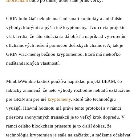
Blockchain
bude po dlhšej dobe stále príliš veľký.
GRIN bohužiaľ nebude mať ani smart kontrakty a ani ďalšie
výhody, ktorými sa pýšia iné kryptomeny. Tvorcovia projektu
však tvrdia, že táto situácia sa dá obísť a napríklad vytvorením
offchainových riešení pomocou dcérskych chainov. Aj tak je
GRIN viac-menej bežnou kryptomenou, ktorá má niekoľko
nadštandardných vlastností.
MimbleWimble taktiež používa napríklad projekt BEAM, čo
fakticky znamená, že tieto výhody rozhodne nebudú exkluzívne
pre GRIN ani pre iné
kryptomeny
, ktoré túto technológiu
využijú. Hlavnú hodnotu má práve tento protokol a v rámci
priestoru anonymných transakcií je to veľký krok dopredu. V
rámci celého blockchain priestoru je to ďalší dokaz, že
technológia kryptomien je stále na začiatku, a môžeme očakávať