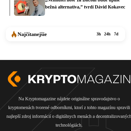
bežná alternatíva,” tvrdí Dávid Kokavec
Najčítanejšie
3h
24h
7d
Na Kryptomagazine nájdete originálne spravodajstvo o
kryptomenách tvorené odborníkmi, ktorí z tohto magazínu spravili
najlepší zdroj informácií o digitálnych menách a decentralizovanýc
technológiách.