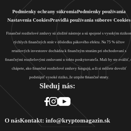
Podmienky ochrany súkromia
Podmienky používania
Nastavenia Cookies
Pravidlá používania súborov Cookies
Finančné rozdielové zmluvy sú zložité nástroje a sú spojené s vysokým riziko
rýchlych finančných strát v dôsledku pákového efektu. Na 75 % účtov
retailových investorov dochádza k finančným stratám pri obchodovaní s
finančnými rozdielovými zmluvami u tohto poskytovateľa. Mali by ste zvážiť, 
chápete, ako finančné rozdielové zmluvy fungujú, a či si môžete dovoliť
podstúpiť vysoké riziko, že utrpíte finančné straty.
Sleduj nás:
O nás
Kontakt: info@kryptomagazin.sk