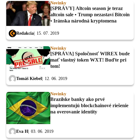
Novinky
[SPRÁVY] Altcoin season je teraz
altcoin sale • Trump nezastaví Bitcoin
• Iránska národná kryptomena
Redakcia
15. 07. 2019
Novinky
[SPRÁVA] Spoločnosť WIREX bude
mať vlastný token WXT! Buďte pri
tom!
Tomáš Kiebel
12. 06. 2019
Novinky
Brazílske banky ako prvé
implementujú blockchainové riešenie
na overovanie identity
Eva H
03. 06. 2019