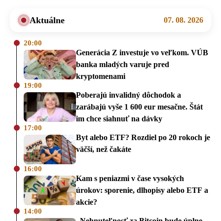
Aktuálne
07. 08. 2026
20:00
Generácia Z investuje vo veľkom. VÚB
banka mladých varuje pred
kryptomenami
19:00
Poberajú invalidný dôchodok a
zarábajú vyše 1 600 eur mesačne. Štát
im chce siahnuť na dávky
17:00
Byt alebo ETF? Rozdiel po 20 rokoch je
väčší, než čakáte
16:00
Kam s peniazmi v čase vysokých
úrokov: sporenie, dlhopisy alebo ETF a
akcie?
14:00
„Nehnuteľnosť za Bitcoin bude úplne