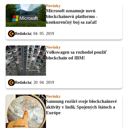
Novinky
Microsoft oznamuje novú
blockchainovú platformu -
konkurenčný boj sa začal!
Redakcia
04. 05. 2019
Novinky
Volkswagen sa rozhodol použiť
blockchain od IBM!
Redakcia
20. 04. 2019
Novinky
Samsung rozšíri svoje blockchainové
aktivity v Indii, Spojených štátoch a
Európe