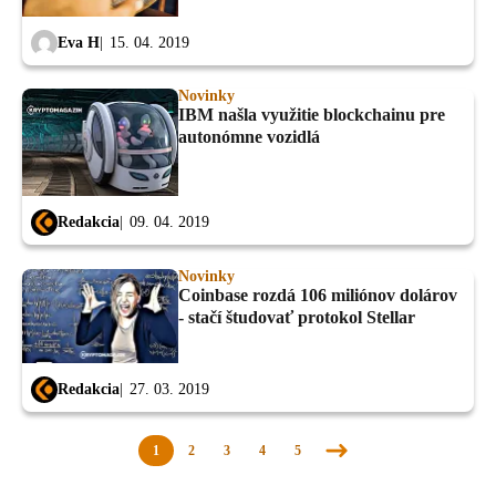
Eva H
15. 04. 2019
Novinky
IBM našla využitie blockchainu pre
autonómne vozidlá
Redakcia
09. 04. 2019
Novinky
Coinbase rozdá 106 miliónov dolárov
- stačí študovať protokol Stellar
Redakcia
27. 03. 2019
1
2
3
4
5
Nasledujúca
stránka