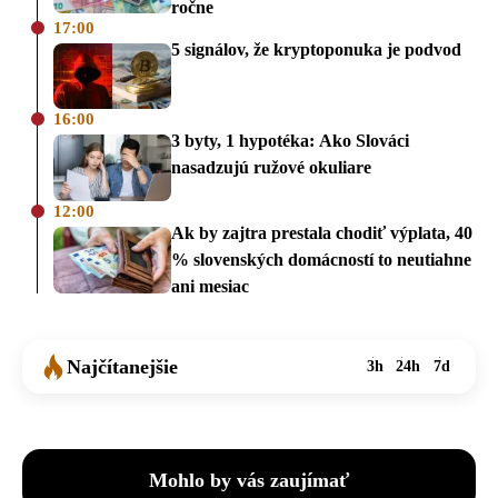
ročne
17:00
5 signálov, že kryptoponuka je podvod
16:00
3 byty, 1 hypotéka: Ako Slováci
nasadzujú ružové okuliare
12:00
Ak by zajtra prestala chodiť výplata, 40
% slovenských domácností to neutiahne
ani mesiac
Najčítanejšie
3h
24h
7d
Mohlo by vás zaujímať