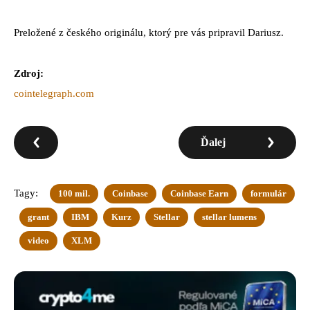
Preložené z českého originálu, ktorý pre vás pripravil Dariusz.
Zdroj:
cointelegraph.com
Ďalej
Tagy:
100 mil.
Coinbase
Coinbase Earn
formulár
grant
IBM
Kurz
Stellar
stellar lumens
video
XLM