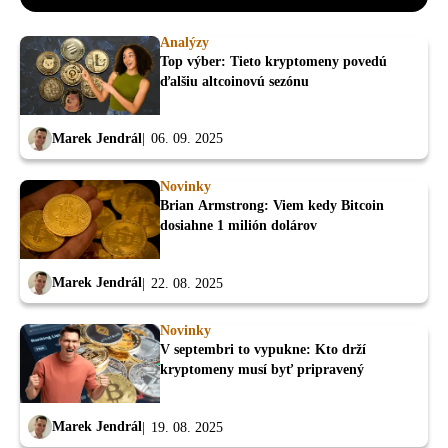
Analýzy
Top výber: Tieto kryptomeny povedú
ďalšiu altcoinovú sezónu
Marek Jendrál
06. 09. 2025
Novinky
Brian Armstrong: Viem kedy Bitcoin
dosiahne 1 milión dolárov
Marek Jendrál
22. 08. 2025
Novinky
V septembri to vypukne: Kto drží
kryptomeny musí byť pripravený
Marek Jendrál
19. 08. 2025