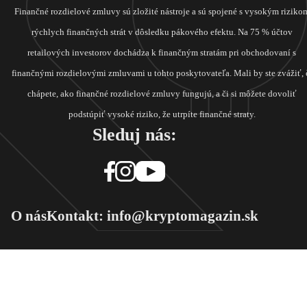
Finančné rozdielové zmluvy sú zložité nástroje a sú spojené s vysokým riziko
rýchlych finančných strát v dôsledku pákového efektu. Na 75 % účtov
retailových investorov dochádza k finančným stratám pri obchodovaní s
finančnými rozdielovými zmluvami u tohto poskytovateľa. Mali by ste zvážiť, 
chápete, ako finančné rozdielové zmluvy fungujú, a či si môžete dovoliť
podstúpiť vysoké riziko, že utrpíte finančné straty.
Sleduj nás:
O nás
Kontakt: info@kryptomagazin.sk