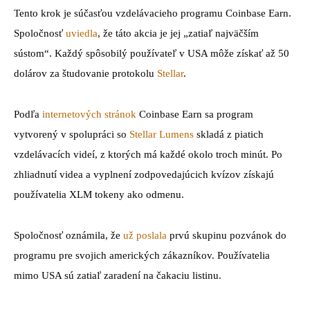
Tento krok je súčasťou vzdelávacieho programu Coinbase Earn.
Spoločnosť
uviedla
, že táto akcia je jej „zatiaľ najväčším
sústom“. Každý spôsobilý používateľ v USA môže získať až 50
dolárov za študovanie protokolu
Stellar
.
Podľa
internetových stránok
Coinbase Earn sa program
vytvorený v spolupráci so
Stellar Lumens
skladá z piatich
vzdelávacích videí, z ktorých má každé okolo troch minút. Po
zhliadnutí videa a vyplnení zodpovedajúcich kvízov získajú
používatelia XLM tokeny ako odmenu.
Spoločnosť oznámila, že
už poslala
prvú skupinu pozvánok do
programu pre svojich amerických zákazníkov. Používatelia
mimo USA sú zatiaľ zaradení na čakaciu listinu.