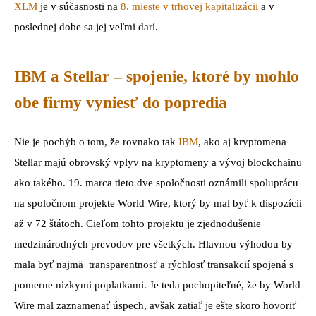
XLM
je v súčasnosti na
8. mieste v trhovej kapitalizácii
a v
poslednej dobe sa jej veľmi darí.
IBM a Stellar – spojenie, ktoré by mohlo
obe firmy vyniesť do popredia
Nie je pochýb o tom, že rovnako tak
IBM
, ako aj kryptomena
Stellar majú obrovský vplyv na kryptomeny a vývoj blockchainu
ako takého. 19. marca tieto dve spoločnosti oznámili spoluprácu
na spoločnom projekte World Wire, ktorý by mal byť k dispozícii
až v 72 štátoch. Cieľom tohto projektu je zjednodušenie
medzinárodných prevodov pre všetkých. Hlavnou výhodou by
mala byť najmä transparentnosť a rýchlosť transakcií spojená s
pomerne nízkymi poplatkami. Je teda pochopiteľné, že by World
Wire mal zaznamenať úspech, avšak zatiaľ je ešte skoro hovoriť