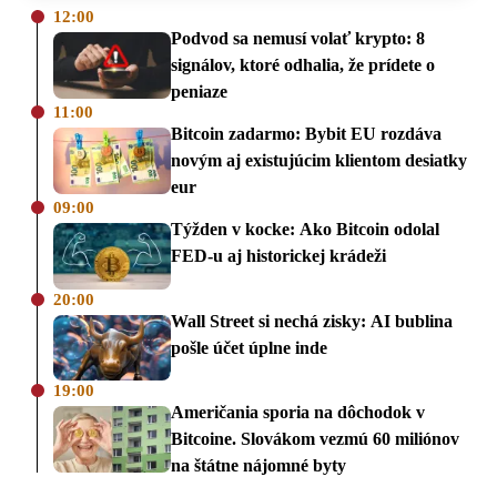
12:00
Podvod sa nemusí volať krypto: 8
signálov, ktoré odhalia, že prídete o
peniaze
11:00
Bitcoin zadarmo: Bybit EU rozdáva
novým aj existujúcim klientom desiatky
eur
09:00
Týžden v kocke: Ako Bitcoin odolal
FED-u aj historickej krádeži
20:00
Wall Street si nechá zisky: AI bublina
pošle účet úplne inde
19:00
Američania sporia na dôchodok v
Bitcoine. Slovákom vezmú 60 miliónov
na štátne nájomné byty