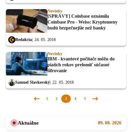
Novinky
[SPRÁVY] Coinbase oznámila
Coinbase Pro - Weiss: Kryptomeny
budú bezpečnejšie než banky
Redakcia
24. 05. 2018
Novinky
IBM - kvantové počítače môžu do
piatich rokov prelomiť súčasné
šifrovanie
Samuel Slavkovský
22. 05. 2018
1
2
3
4
5
Predchádzajúca
Nasledujúca
stránka
stránka
Aktuálne
09. 08. 2026