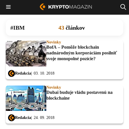
IBM
43
článkov
Novinky
BofA – Pomôže blockchain
nadnárodným korporáciám posilniť
svoje monopolné pozície?
Redakcia
03. 10. 2018
Novinky
Dubai buduje vládu postavenú na
blockchaine
Redakcia
24. 09. 2018