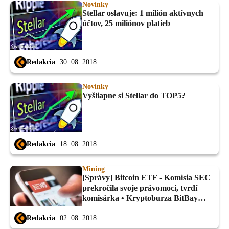
Novinky
Stellar oslavuje: 1 milión aktívnych
účtov, 25 miliónov platieb
Redakcia
30. 08. 2018
Novinky
Vyšliapne si Stellar do TOP5?
Redakcia
18. 08. 2018
Mining
[Správy] Bitcoin ETF - Komisia SEC
prekročila svoje právomoci, tvrdí
komisárka • Kryptoburza BitBay
zalistovala štyri nové altcoiny a ďalšie
novinky
Redakcia
02. 08. 2018