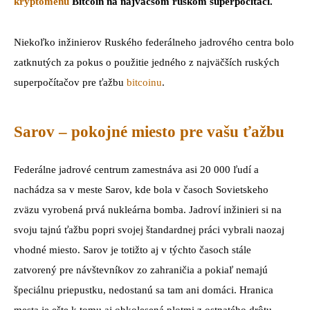
kryptomenu
Bitcoin na najväčšom ruskom superpočítači.
Niekoľko inžinierov Ruského federálneho jadrového centra bolo
zatknutých za pokus o použitie jedného z najväčších ruských
superpočítačov pre ťažbu
bitcoinu
.
Sarov – pokojné miesto pre vašu ťažbu
Federálne jadrové centrum zamestnáva asi 20 000 ľudí a
nachádza sa v meste Sarov, kde bola v časoch Sovietskeho
zväzu vyrobená prvá nukleárna bomba. Jadroví inžinieri si na
svoju tajnú ťažbu popri svojej štandardnej práci vybrali naozaj
vhodné miesto. Sarov je totižto aj v týchto časoch stále
zatvorený pre návštevníkov zo zahraničia a pokiaľ nemajú
špeciálnu priepustku, nedostanú sa tam ani domáci. Hranica