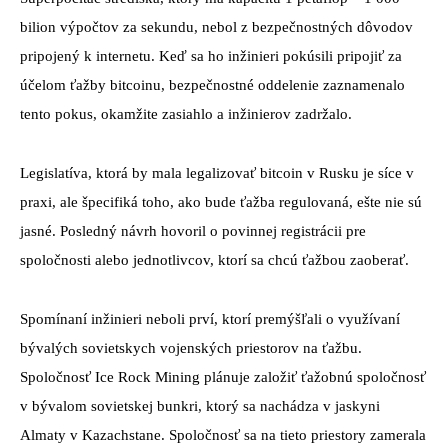
bilion výpočtov za sekundu, nebol z bezpečnostných dôvodov
pripojený k internetu. Keď sa ho inžinieri pokúsili pripojiť za
účelom ťažby bitcoinu, bezpečnostné oddelenie zaznamenalo
tento pokus, okamžite zasiahlo a inžinierov zadržalo.
Legislatíva, ktorá by mala legalizovať bitcoin v Rusku je síce v
praxi, ale špecifiká toho, ako bude ťažba regulovaná, ešte nie sú
jasné. Posledný návrh hovoril o povinnej registrácii pre
spoločnosti alebo jednotlivcov, ktorí sa chcú ťažbou zaoberať.
Spomínaní inžinieri neboli prví, ktorí premýšľali o využívaní
bývalých sovietskych vojenských priestorov na ťažbu.
Spoločnosť Ice Rock Mining plánuje založiť ťažobnú spoločnosť
v bývalom sovietskej bunkri, ktorý sa nachádza v jaskyni
Almaty v Kazachstane. Spoločnosť sa na tieto priestory zamerala