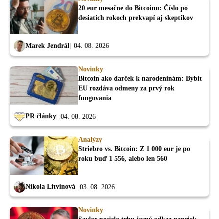
20 eur mesačne do Bitcoinu: Číslo po
desiatich rokoch prekvapí aj skeptikov
Marek Jendrál
04. 08. 2026
Novinky
Bitcoin ako darček k narodeninám: Bybit
EU rozdáva odmeny za prvý rok
fungovania
PR články
04. 08. 2026
Analýzy
Striebro vs. Bitcoin: Z 1 000 eur je po
roku buď 1 556, alebo len 560
Nikola Litvinová
03. 08. 2026
Novinky