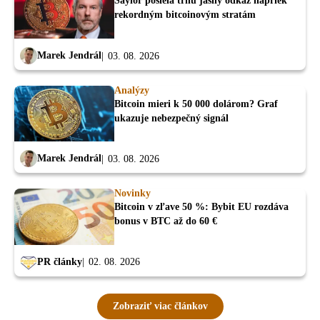
Saylor posiela trhu jasný odkaz napriek
rekordným bitcoinovým stratám
Marek Jendrál
03. 08. 2026
Analýzy
Bitcoin mieri k 50 000 dolárom? Graf
ukazuje nebezpečný signál
Marek Jendrál
03. 08. 2026
Novinky
Bitcoin v zľave 50 %: Bybit EU rozdáva
bonus v BTC až do 60 €
PR články
02. 08. 2026
Zobraziť viac článkov