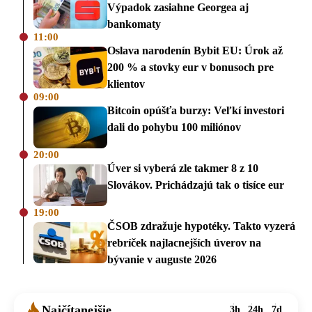
Výpadok zasiahne Georgea aj
bankomaty
11:00
Oslava narodenín Bybit EU: Úrok až
200 % a stovky eur v bonusoch pre
klientov
09:00
Bitcoin opúšťa burzy: Veľkí investori
dali do pohybu 100 miliónov
20:00
Úver si vyberá zle takmer 8 z 10
Slovákov. Prichádzajú tak o tisíce eur
19:00
ČSOB zdražuje hypotéky. Takto vyzerá
rebríček najlacnejších úverov na
bývanie v auguste 2026
Najčítanejšie
3h
24h
7d