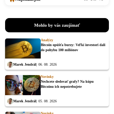
Mohlo by vás zaujímať
Analýzy
Bitcoin opúšťa burzy: Veľkí investori dali
do pohybu 100 miliónov
Marek Jendrál
06. 08. 2026
Novinky
Nechcete sledovať grafy? Na kúpu
Bitcoinu ich nepotrebujete
Marek Jendrál
05. 08. 2026
Novinky