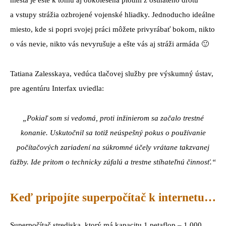
mesta je ešte k tomu aj obkolesená plotmi z ostnatého drôtu
a vstupy strážia ozbrojené vojenské hliadky. Jednoducho ideálne
miesto, kde si popri svojej práci môžete privyrábať bokom, nikto
o vás nevie, nikto vás nevyrušuje a ešte vás aj stráži armáda 🙂
Tatiana Zalesskaya, vedúca tlačovej služby pre výskumný ústav,
pre agentúru Interfax uviedla:
„Pokiaľ som si vedomá, proti inžinierom sa začalo trestné
konanie. Uskutočnil sa totiž neúspešný pokus o používanie
počítačových zariadení na súkromné účely vrátane takzvanej
ťažby. Ide pritom o technicky zúfalú a trestne stíhateľnú činnosť.“
Keď pripojíte superpočítač k internetu…
Superpočítač strediska, ktorý má kapacitu 1 petaflop – 1 000