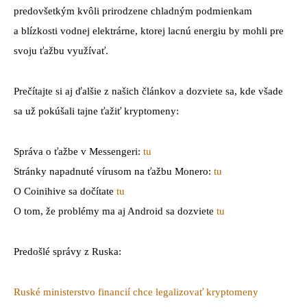
predovšetkým kvôli prirodzene chladným podmienkam
a blízkosti vodnej elektrárne, ktorej lacnú energiu by mohli pre
svoju ťažbu využívať.
Prečítajte si aj ďalšie z našich článkov a dozviete sa, kde všade
sa už pokúšali tajne ťažiť kryptomeny:
Správa o ťažbe v Messengeri:
tu
Stránky napadnuté vírusom na ťažbu Monero:
tu
O Coinihive sa dočítate
tu
O tom, že problémy ma aj Android sa dozviete
tu
Predošlé správy z Ruska:
Ruské ministerstvo financií chce legalizovať kryptomeny