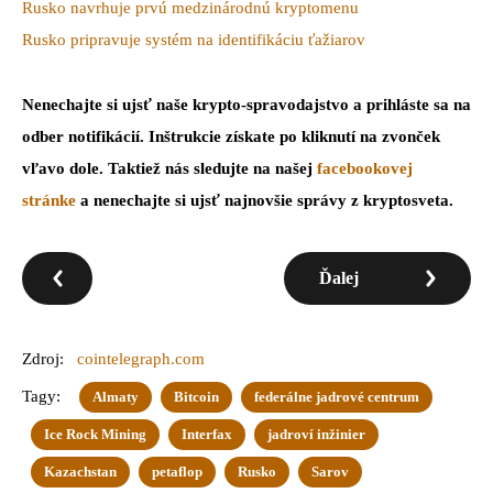
Rusko navrhuje prvú medzinárodnú kryptomenu
Rusko pripravuje systém na identifikáciu ťažiarov
Nenechajte si ujsť naše krypto-spravodajstvo a prihláste sa na
odber notifikácií. Inštrukcie získate po kliknutí na zvonček
vľavo dole. Taktiež nás sledujte na našej
facebookovej
stránke
a nenechajte si ujsť najnovšie správy z kryptosveta.
Ďalej
Zdroj:
cointelegraph.com
Tagy:
Almaty
Bitcoin
federálne jadrové centrum
Ice Rock Mining
Interfax
jadroví inžinier
Kazachstan
petaflop
Rusko
Sarov