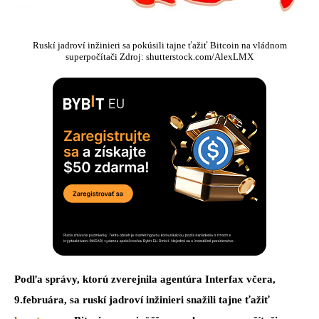
Ruskí jadroví inžinieri sa pokúsili tajne ťažiť Bitcoin na vládnom
superpočítači Zdroj: shutterstock.com/AlexLMX
Podľa správy, ktorú zverejnila agentúra Interfax včera,
9.februára, sa ruskí jadroví inžinieri snažili tajne ťažiť