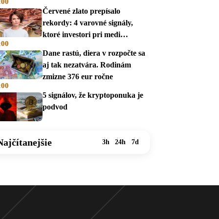
:00
Červené zlato prepísalo
rekordy: 4 varovné signály,
ktoré investori pri medi
:00
prehliadajú
Dane rastú, diera v rozpočte sa
aj tak nezatvára. Rodinám
zmizne 376 eur ročne
:00
5 signálov, že kryptoponuka je
podvod
Najčítanejšie
3h
24h
7d