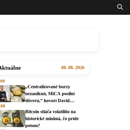
Aktuálne
08. 08. 2026
:00
„Centralizované burzy
nezaniknú, MiCA posilní
dôveru,” hovorí David
:00
Zábranský
Bitcoin stláča volatilitu na
historické minimá, čo príde
potom?