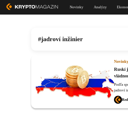
Novinky
Analýzy
Ekono
jadroví inžinier
Novink
Ruskí j
vládno
Podľa spr
jadroví 
superpočí
Red