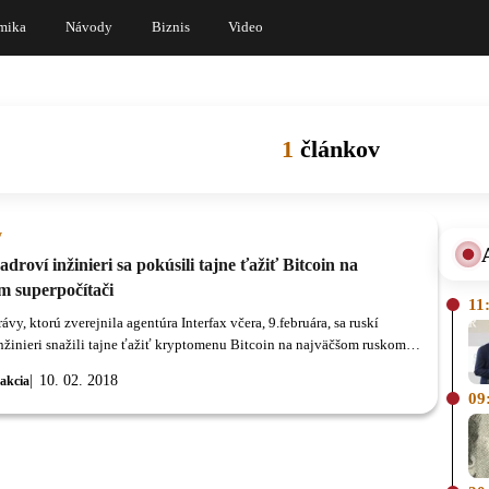
mika
Návody
Biznis
Video
1
článkov
y
adroví inžinieri sa pokúsili tajne ťažiť Bitcoin na
m superpočítači
11
ávy, ktorú zverejnila agentúra Interfax včera, 9.februára, sa ruskí
inžinieri snažili tajne ťažiť kryptomenu Bitcoin na najväčšom ruskom
tači.
10. 02. 2018
akcia
09