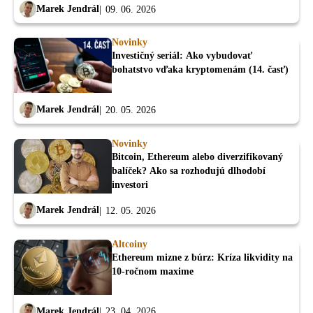
Marek Jendrál
09. 06. 2026
Novinky
Investičný seriál: Ako vybudovať
bohatstvo vďaka kryptomenám (14. časť)
Marek Jendrál
20. 05. 2026
Novinky
Bitcoin, Ethereum alebo diverzifikovaný
balíček? Ako sa rozhodujú dlhodobí
investori
Marek Jendrál
12. 05. 2026
Altcoiny
Ethereum mizne z búrz: Kríza likvidity na
10-ročnom maxime
Marek Jendrál
23. 04. 2026