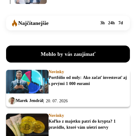
Najčítanejšie
3h
24h
7d
Mohlo by vás zaujímať
Novinky
Portfólio od nuly: Ako začať investovať aj
s prvými 1 000 eurami
Marek Jendrál
20. 07. 2026
Novinky
Koľko z majetku patrí do krypta? 1
pravidlo, ktoré vám ušetrí nervy