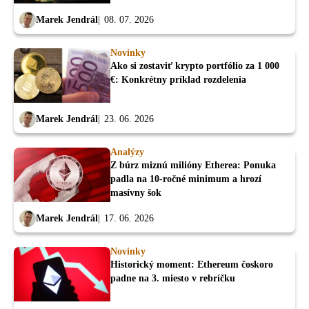
Marek Jendrál
08. 07. 2026
Novinky
Ako si zostaviť krypto portfólio za 1 000
€: Konkrétny príklad rozdelenia
Marek Jendrál
23. 06. 2026
Analýzy
Z búrz miznú milióny Etherea: Ponuka
padla na 10-ročné minimum a hrozí
masívny šok
Marek Jendrál
17. 06. 2026
Novinky
Historický moment: Ethereum čoskoro
padne na 3. miesto v rebríčku