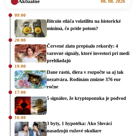
Aktuálne
08. 08. 2026
09:00
Bitcoin stláča volatilitu na historické
minimá, čo príde potom?
20:00
Červené zlato prepísalo rekordy: 4
varovné signály, ktoré investori pri medi
prehliadajú
19:00
Dane rastú, diera v rozpočte sa aj tak
nezatvára. Rodinám zmizne 376 eur
ročne
17:00
5 signálov, že kryptoponuka je podvod
16:00
3 byty, 1 hypotéka: Ako Slováci
nasadzujú ružové okuliare