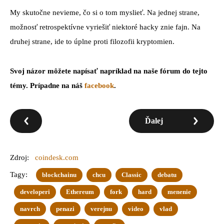
My skutočne nevieme, čo si o tom myslieť. Na jednej strane,
možnosť retrospektívne vyriešiť niektoré hacky znie fajn. Na
druhej strane, ide to úplne proti filozofii kryptomien.
Svoj názor môžete napísať napríklad na naše fórum do tejto
témy. Prípadne na náš
facebook
.
Ďalej
Zdroj:
coindesk.com
Tagy:
blockchainu
chcu
Classic
debatu
developeri
Ethereum
fork
hard
menenie
navrch
penazi
verejnu
video
vlad