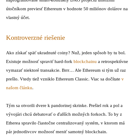
naprogramované smart-kontrakty DAO projectu umožnili
útočníkom previesť Ethereum v hodnote 50 miliónov dolárov na
vlastný účet.
Kontroverzné riešenie
Ako získať späť ukradnuté coiny? Nuž, jeden spôsob by tu bol.
Existuje možnosť spraviť hard-fork
blockchainu
a retrospektívne
vymazať niektoré transakcie. Brrr… Ale Ethereum si tým už raz
prešlo. Vtedy tiež vzniklo Ethereum Classic. Viac sa dočítate
v
našom článku
.
Tým sa otvorili dvere k pandorinej skrinke. Prešiel rok a pol a
vývojári chcú debatovať o ďalších možných forkoch. To by z
Etherea spravilo čiastočne centralizovaný systém, v ktorom má
pár jednotlivcov možnosť meniť samotný blockchain.