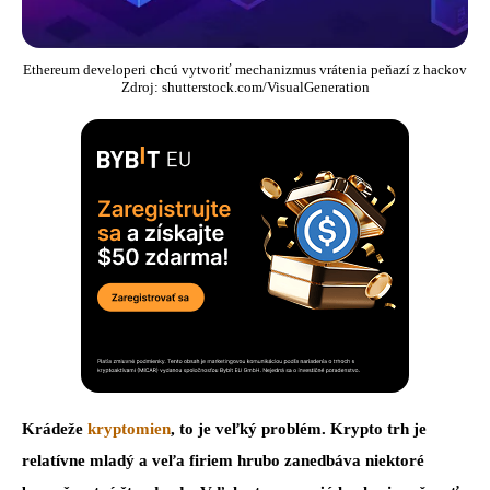
Ethereum developeri chcú vytvoriť mechanizmus vrátenia peňazí z hackov
Zdroj: shutterstock.com/VisualGeneration
Krádeže
kryptomien
, to je veľký problém. Krypto trh je
relatívne mladý a veľa firiem hrubo zanedbáva niektoré