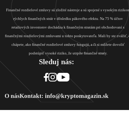
Finančné rozdielové zmluvy sú zložité nástroje a sú spojené s vysokým riziko
rýchlych finančných strát v dôsledku pákového efektu. Na 75 % účtov
retailových investorov dochádza k finančným stratám pri obchodovaní s
finančnými rozdielovými zmluvami u tohto poskytovateľa. Mali by ste zvážiť, 
chápete, ako finančné rozdielové zmluvy fungujú, a či si môžete dovoliť
podstúpiť vysoké riziko, že utrpíte finančné straty.
Sleduj nás:
O nás
Kontakt: info@kryptomagazin.sk