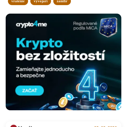
vratenie
vyvojari
zamfir