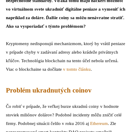
bezpečnostné štandardy. Vďaka tomu majú hackeri možnosť
vo virtuálnom svete ukradnúť digitálne peniaze a vymeniť ich
napríklad za doláre. Ďalšie coiny sa môžu nenávratne stratiť.
Ako sa vysporiadať s týmto problémom?
Kryptomeny nedisponujú mechanizmom, ktorý by vrátil peniaze
v prípade chyby v zadávaní adresy alebo krádeže privátnych
kľúčov. Technológia blockchain na tento účel nebola určená.
Viac o blockchaine sa dočítate
v tomto článku
.
Problém ukradnutých coinov
Čo robiť v prípade, že veľkej burze ukradnú coiny v hodnote
stoviek miliónov dolárov? Podobné incidenty môžu zničiť celé
firmy. Podobnej situácii čelilo v roku 2016 aj
Ethereum
. Zle