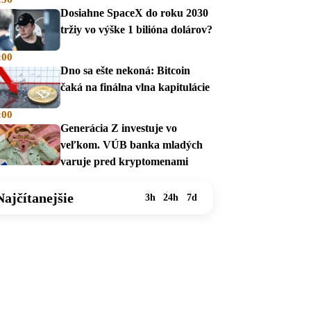
Dosiahne SpaceX do roku 2030
tržiy vo výške 1 bilióna dolárov?
:00
Dno sa ešte nekoná: Bitcoin
čaká na finálna vlna kapitulácie
:00
Generácia Z investuje vo
veľkom. VÚB banka mladých
varuje pred kryptomenami
Najčítanejšie
3h
24h
7d