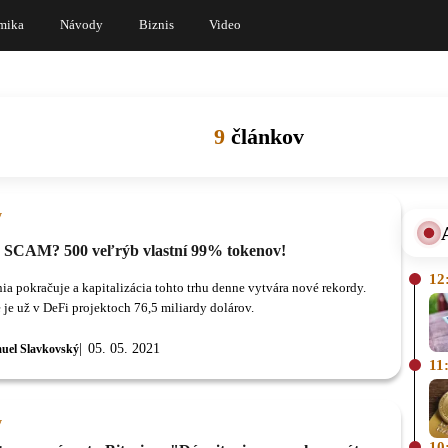
mika
Návody
Biznis
Video
9
článkov
y
e SCAM? 500 veľrýb vlastní 99% tokenov!
12
ia pokračuje a kapitalizácia tohto trhu denne vytvára nové rekordy.
 je už v DeFi projektoch 76,5 miliardy dolárov.
05. 05. 2021
uel Slavkovský
11
y
10