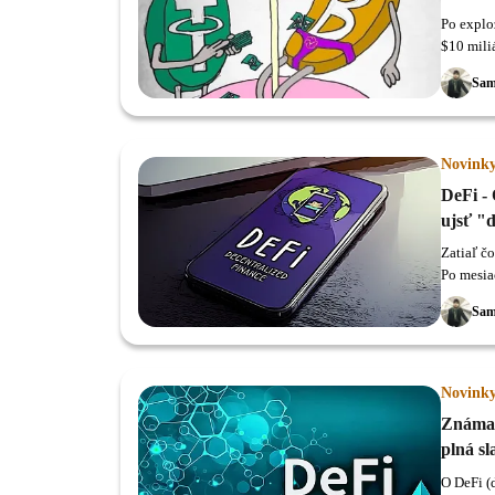
Po explo
$10 miliá
dolára - 
Sam
Novink
DeFi - 
ujsť "
Zatiaľ čo
Po mesiac
dosahuje
Sam
Novink
Známa 
plná sl
O DeFi (