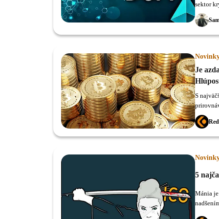
sektor k
Sam
Novink
Je azd
Hlúpos
S najväč
prirovná
Red
Novink
5 najča
Mánia je
nadšením 
popritom