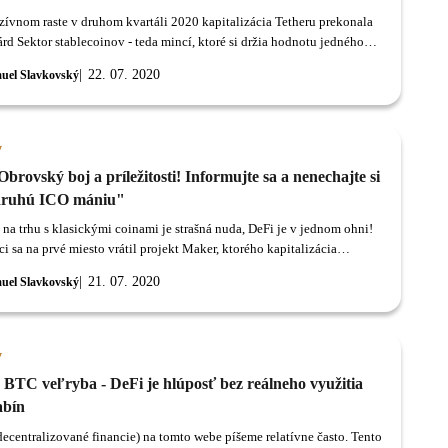
zívnom raste v druhom kvartáli 2020 kapitalizácia Tetheru prekonala
rd Sektor stablecoinov - teda mincí, ktoré si držia hodnotu jedného
zažíva v roku 2020 explozívny rast.
22. 07. 2020
uel Slavkovský
y
Obrovský boj a príležitosti! Informujte sa a nenechajte si
druhú ICO mániu"
 na trhu s klasickými coinami je strašná nuda, DeFi je v jednom ohni!
i sa na prvé miesto vrátil projekt Maker, ktorého kapitalizácia
 30 miliónov a dominancia jemne presahuje 20%.
21. 07. 2020
uel Slavkovský
y
BTC veľryba - DeFi je hlúposť bez reálneho využitia
abín
decentralizované financie) na tomto webe píšeme relatívne často. Tento