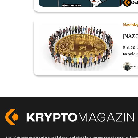
Red
Novink
[NÁZOR
Rok 2018
na polov
Sam
Na Kryptomagazine nájdete originálne spravodajstvo o kryp