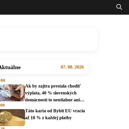
Aktuálne
07. 08. 2026
:00
Ak by zajtra prestala chodiť
výplata, 40 % slovenských
domácností to neutiahne ani
:00
mesiac
Táto karta od Bybit EU vracia
až 10 % z každej platby
:36