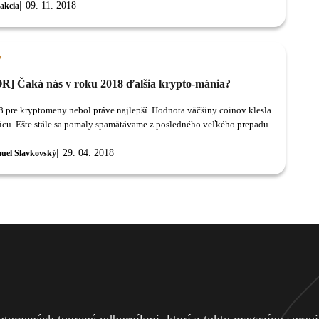
09. 11. 2018
akcia
y
] Čaká nás v roku 2018 ďalšia krypto-mánia?
 pre kryptomeny nebol práve najlepší. Hodnota väčšiny coinov klesla
icu. Ešte stále sa pomaly spamätávame z posledného veľkého prepadu.
29. 04. 2018
uel Slavkovský
tomenách tvorené odborníkmi, ktorí z tohto magazínu spravili