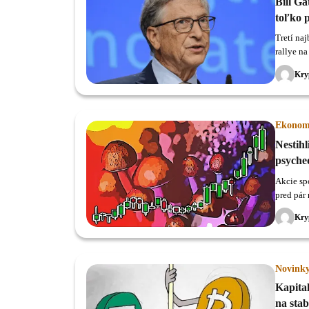
Bill Ga
toľko 
Tretí na
rallye n
príklad 
Kry
Ekonom
Nestihl
psyched
Akcie sp
pred pár
Kry
Novink
Kapital
na sta