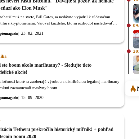
tes neverí rastu Bitcoinu, "Dávajte si pozor, ak nemáte
peňazí ako Elon Musk"
jbohatší muž na svete, Bill Gates, sa nedávno vyjadril k súčasnému
a trhu s kryptomenami. Varoval každého, kto sa rozhodol nasledovať
09
Elona Muska a investovať peniaze do Bitcoinu.
23. 02. 2021
ptomagazin
20
ika
i ste boom okolo marihuany? - Sledujte tieto
elické akcie!
oločností ktoré sa zaoberajú výrobou a distribúciou legálnej marihuany
 rokmi zaznamenali masívny boom.
15. 09. 2020
ptomagazin
y
izácia Tetheru prekročila historický míľnik! + pohľad
blecoin boom 2020