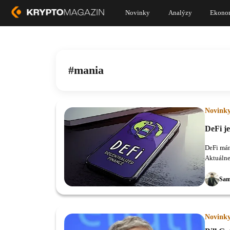
Novinky
Analýzy
Ekono
mania
Novink
DeFi j
DeFi mán
Aktuálne
Sam
Novink