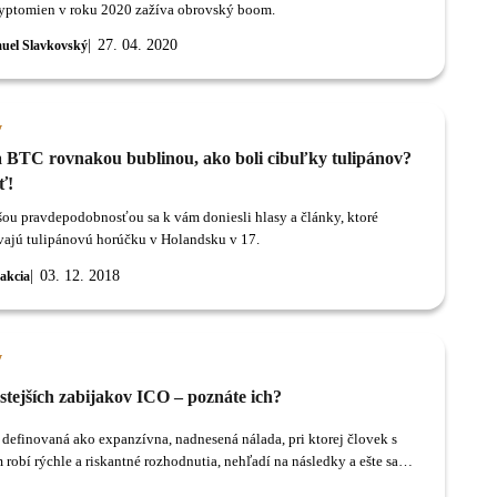
ryptomien v roku 2020 zažíva obrovský boom.
27. 04. 2020
uel Slavkovský
y
a BTC rovnakou bublinou, ako boli cibuľky tulipánov?
ť!
šou pravdepodobnosťou sa k vám doniesli hlasy a články, ktoré
vajú tulipánovú horúčku v Holandsku v 17.
03. 12. 2018
akcia
y
stejších zabijakov ICO – poznáte ich?
 definovaná ako expanzívna, nadnesená nálada, pri ktorej človek s
robí rýchle a riskantné rozhodnutia, nehľadí na následky a ešte sa
 hlúpo usmieva.