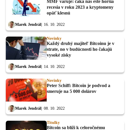
MMF varuje: čaká nás ešte horšia
recesia v roku 2023 a kryptomeny
opäť klesnú
Marek Jendrál
16. 10. 2022
Novinky
Každý druhý majiteľ Bitcoinu je v
strate, no v budúcnosti ho čakajú
vysoké zisky
Marek Jendrál
14. 10. 2022
Novinky
Peter Schiff: Bitcoin je podvod a
smeruje na 5 000 dolárov
Marek Jendrál
08. 10. 2022
Titulky
Bitcoin sa blíži k celoročnému