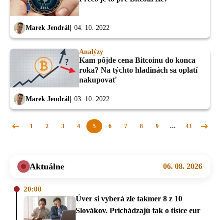
Marek Jendrál
04. 10. 2022
Analýzy
Kam pôjde cena Bitcoinu do konca
roka? Na týchto hladinách sa oplatí
nakupovať
Marek Jendrál
03. 10. 2022
1
2
3
4
5
6
7
8
9
…
43
Predchádzajúca
Nasle
stránka
strán
Aktuálne
06. 08. 2026
20:00
Úver si vyberá zle takmer 8 z 10
Slovákov. Prichádzajú tak o tisíce eur