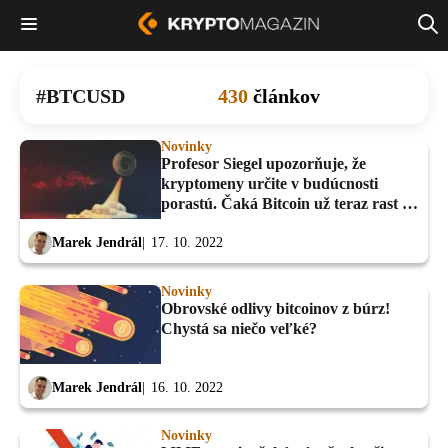
BTCUSD
430
článkov
Novinky
Profesor Siegel upozorňuje, že
kryptomeny určite v budúcnosti
porastú. Čaká Bitcoin už teraz rast 30
%?
Marek Jendrál
17. 10. 2022
Novinky
Obrovské odlivy bitcoinov z búrz!
Chystá sa niečo veľké?
Marek Jendrál
16. 10. 2022
Novinky