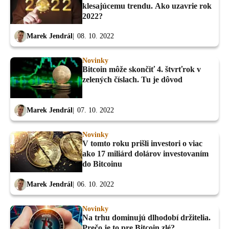
klesajúcemu trendu. Ako uzavrie rok
2022?
Marek Jendrál
08. 10. 2022
Novinky
Bitcoin môže skončiť 4. štvrťrok v
zelených číslach. Tu je dôvod
Marek Jendrál
07. 10. 2022
Novinky
V tomto roku prišli investori o viac
ako 17 miliárd dolárov investovaním
do Bitcoinu
Marek Jendrál
06. 10. 2022
Novinky
Na trhu dominujú dlhodobí držitelia.
Prečo je to pre Bitcoin zlé?