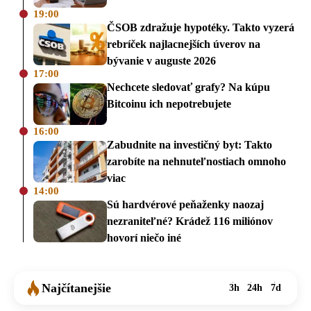
19:00
ČSOB zdražuje hypotéky. Takto vyzerá
rebríček najlacnejších úverov na
bývanie v auguste 2026
17:00
Nechcete sledovať grafy? Na kúpu
Bitcoinu ich nepotrebujete
16:00
Zabudnite na investičný byt: Takto
zarobíte na nehnuteľnostiach omnoho
viac
14:00
Sú hardvérové peňaženky naozaj
nezraniteľné? Krádež 116 miliónov
hovorí niečo iné
Najčítanejšie
3h
24h
7d