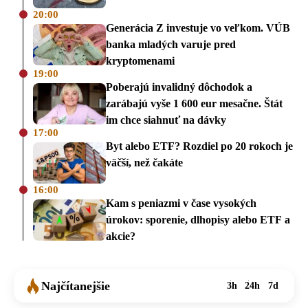
20:00
Generácia Z investuje vo veľkom. VÚB
banka mladých varuje pred
kryptomenami
19:00
Poberajú invalidný dôchodok a
zarábajú vyše 1 600 eur mesačne. Štát
im chce siahnuť na dávky
17:00
Byt alebo ETF? Rozdiel po 20 rokoch je
väčší, než čakáte
16:00
Kam s peniazmi v čase vysokých
úrokov: sporenie, dlhopisy alebo ETF a
akcie?
Najčítanejšie
3h
24h
7d