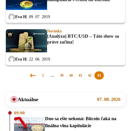
Eva H
09. 07. 2019
Novinky
[Analýza] BTC/USD – Táto show sa
práve začína!
Eva H
22. 06. 2019
1
…
39
40
41
42
43
Predchádzajúca
stránka
Aktuálne
07. 08. 2026
09:00
Dno sa ešte nekoná: Bitcoin čaká na
finálna vlna kapitulácie