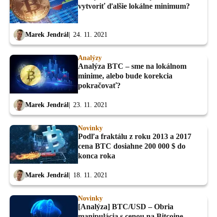
vytvoriť ďalšie lokálne minimum?
Marek Jendrál
24. 11. 2021
Analýzy
Analýza BTC – sme na lokálnom
minime, alebo bude korekcia
pokračovať?
Marek Jendrál
23. 11. 2021
Novinky
Podľa fraktálu z roku 2013 a 2017
cena BTC dosiahne 200 000 $ do
konca roka
Marek Jendrál
18. 11. 2021
Novinky
[Analýza] BTC/USD – Obria
manipulácia s cenou na Bitcoine