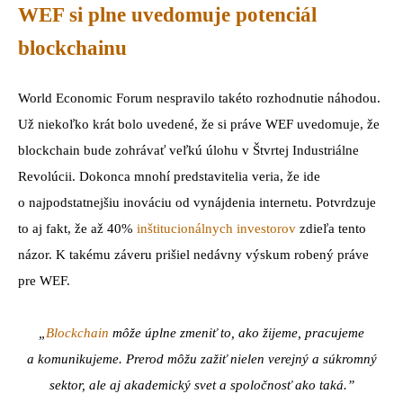
WEF si plne uvedomuje potenciál
blockchainu
World Economic Forum nespravilo takéto rozhodnutie náhodou.
Už niekoľko krát bolo uvedené, že si práve WEF uvedomuje, že
blockchain bude zohrávať veľkú úlohu v Štvrtej Industriálne
Revolúcii. Dokonca mnohí predstavitelia veria, že ide
o najpodstatnejšiu inováciu od vynájdenia internetu. Potvrdzuje
to aj fakt, že až 40%
inštitucionálnych investorov
zdieľa tento
názor. K takému záveru prišiel nedávny výskum robený práve
pre WEF.
„
Blockchain
môže úplne zmeniť to, ako žijeme, pracujeme
a komunikujeme. Prerod môžu zažiť nielen verejný a súkromný
sektor, ale aj akademický svet a spoločnosť ako taká.”