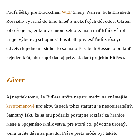
Podľa šéfky pre Blockchain
WEF
Sheily Warren, bola Elisabeth
Rossiello vybraná do tímu hneď z niekoľkých dôvodov. Okrem
toho že je expertkou v danom sektore, mala mať kľúčovú rolu
pri jej výbere aj schopnosť Elisabeth priviesť ľudí z rôznych
odvetví k jednému stolu. To sa malo Elisabeth Rossiello podariť
nejeden krát, ako napríklad aj pri zakladaní projektu BitPesa.
Záver
Aj napriek tomu, že BitPesa určite nepatrí medzi najznámejšie
kryptomenové
projekty, úspech tohto startupu je nepopierateľný.
Samotný fakt, že sa mu podarilo postupne rozrásť za hranice
Kene a Spojeného Kráľovstva, pre ktoré bol pôvodne určený,
tomu určite dáva za pravdu. Práve preto môže byť takéto