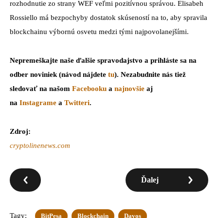
rozhodnutie zo strany WEF veľmi pozitívnou správou. Elisabeh
Rossiello má bezpochyby dostatok skúseností na to, aby spravila
blockchainu výbornú osvetu medzi tými najpovolanejšími.
Nepremeškajte naše ďalšie spravodajstvo a prihláste sa na
odber noviniek (návod nájdete
tu
). Nezabudnite nás tiež
sledovať na našom
Facebooku
a
najnovšie
aj
na
Instagrame
a
Twitteri
.
Zdroj:
cryptolinenews.com
Ďalej
Tagy:
BitPesa
Blockchain
Davos