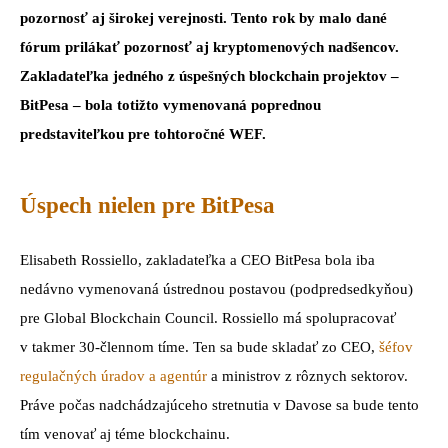
pozornosť aj širokej verejnosti. Tento rok by malo dané
fórum prilákať pozornosť aj kryptomenových nadšencov.
Zakladateľka jedného z úspešných blockchain projektov –
BitPesa – bola totižto vymenovaná poprednou
predstaviteľkou pre tohtoročné WEF.
Úspech nielen pre BitPesa
Elisabeth Rossiello, zakladateľka a CEO BitPesa bola iba
nedávno vymenovaná ústrednou postavou (podpredsedkyňou)
pre Global Blockchain Council. Rossiello má spolupracovať
v takmer 30-člennom tíme. Ten sa bude skladať zo CEO,
šéfov
regulačných úradov a agentúr
a ministrov z rôznych sektorov.
Práve počas nadchádzajúceho stretnutia v Davose sa bude tento
tím venovať aj téme blockchainu.