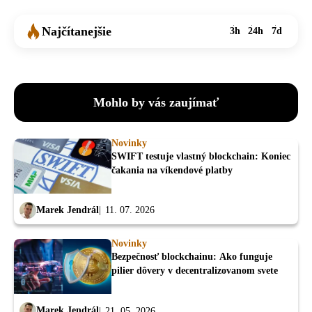
Najčítanejšie
3h
24h
7d
Mohlo by vás zaujímať
Novinky
SWIFT testuje vlastný blockchain: Koniec
čakania na víkendové platby
Marek Jendrál
11. 07. 2026
Novinky
Bezpečnosť blockchainu: Ako funguje
pilier dôvery v decentralizovanom svete
Marek Jendrál
21. 05. 2026