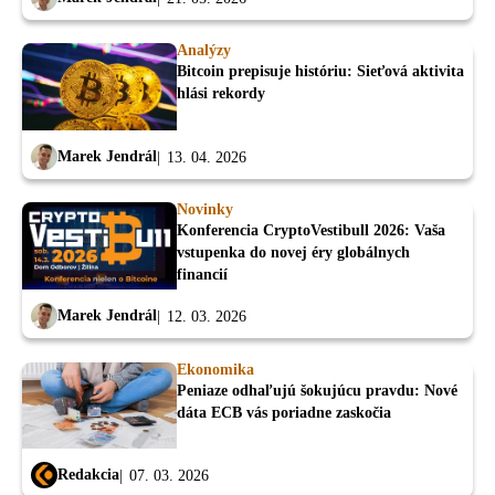
Analýzy
Bitcoin prepisuje históriu: Sieťová aktivita
hlási rekordy
Marek Jendrál
13. 04. 2026
Novinky
Konferencia CryptoVestibull 2026: Vaša
vstupenka do novej éry globálnych
financií
Marek Jendrál
12. 03. 2026
Ekonomika
Peniaze odhaľujú šokujúcu pravdu: Nové
dáta ECB vás poriadne zaskočia
Redakcia
07. 03. 2026