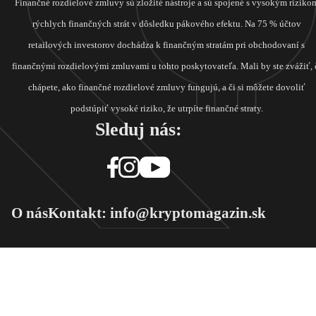
Finančné rozdielové zmluvy sú zložité nástroje a sú spojené s vysokým riziko
rýchlych finančných strát v dôsledku pákového efektu. Na 75 % účtov
retailových investorov dochádza k finančným stratám pri obchodovaní s
finančnými rozdielovými zmluvami u tohto poskytovateľa. Mali by ste zvážiť, 
chápete, ako finančné rozdielové zmluvy fungujú, a či si môžete dovoliť
podstúpiť vysoké riziko, že utrpíte finančné straty.
Sleduj nás:
O nás
Kontakt: info@kryptomagazin.sk