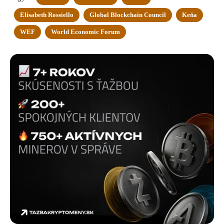
Elisabeth Rossiello
Global Blockchain Council
Keňa
WEF
World Economic Forum