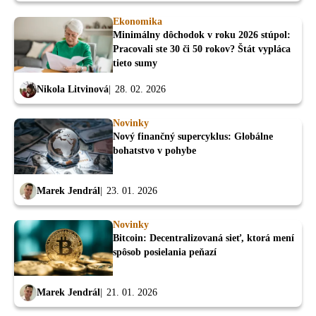
Ekonomika
Minimálny dôchodok v roku 2026 stúpol:
Pracovali ste 30 či 50 rokov? Štát vypláca
tieto sumy
Nikola Litvinová
28. 02. 2026
Novinky
Nový finančný supercyklus: Globálne
bohatstvo v pohybe
Marek Jendrál
23. 01. 2026
Novinky
Bitcoin: Decentralizovaná sieť, ktorá mení
spôsob posielania peňazí
Marek Jendrál
21. 01. 2026