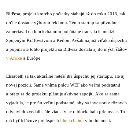
BitPesa, projekt ktorého počiatky siahajú až do roku 2013, tak
určite dostane výbornú reklamu. Tento startup sa pôvodne
zameriaval na blockchainom poháňané transakcie medzi
Spojeným Kráľovstvom a Keňou. Avšak najmä vďaka úspechu
a popularite tohto projektu sa BitPesa dostala aj do iných štátov
v Afrike
a Európe.
Elisabeth sa tak aktuálne neteší iba úspechu jej startupu, ale aj
novej pozícii. Sama vníma prácu WEF ako veľmi podstatnú
a preto sa do projektu plánuje aktívne zapojiť. Ako sa sama
vyjadrila, je pre ňu veľmi podstatné, aby sa investori z rôznych
odvetví dozvedali stále viac a viac o blockchain priemysle. To
má byť kľúčové pre úspech
blockchainu
v budúcnosti.