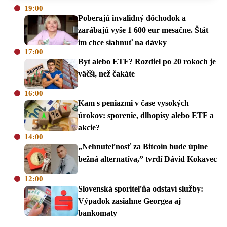
19:00
Poberajú invalidný dôchodok a
zarábajú vyše 1 600 eur mesačne. Štát
im chce siahnuť na dávky
17:00
Byt alebo ETF? Rozdiel po 20 rokoch je
väčší, než čakáte
16:00
Kam s peniazmi v čase vysokých
úrokov: sporenie, dlhopisy alebo ETF a
akcie?
14:00
„Nehnuteľnosť za Bitcoin bude úplne
bežná alternatíva,” tvrdí Dávid Kokavec
12:00
Slovenská sporiteľňa odstaví služby:
Výpadok zasiahne Georgea aj
bankomaty