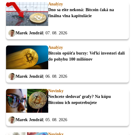
Analýzy
Dno sa ešte nekoná: Bitcoin čaká na
finálna vlna kapitulácie
Marek Jendrál
07. 08. 2026
Analýzy
Bitcoin opúšťa burzy: Veľkí investori dali
do pohybu 100 miliónov
Marek Jendrál
06. 08. 2026
Novinky
Nechcete sledovať grafy? Na kúpu
Bitcoinu ich nepotrebujete
Marek Jendrál
05. 08. 2026
Novinky