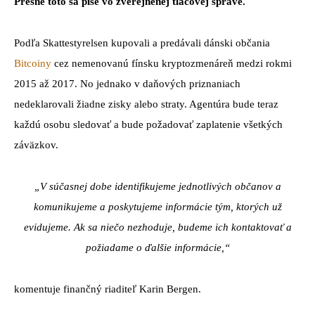
Presne toto sa píše vo zverejnenej tlačovej správe.
Podľa Skattestyrelsen kupovali a predávali dánski občania
Bitcoiny
cez nemenovanú fínsku kryptozmenáreň medzi rokmi
2015 až 2017. No jednako v daňových priznaniach
nedeklarovali žiadne zisky alebo straty. Agentúra bude teraz
každú osobu sledovať a bude požadovať zaplatenie všetkých
záväzkov.
„V súčasnej dobe identifikujeme jednotlivých občanov a
komunikujeme a poskytujeme informácie tým, ktorých už
evidujeme. Ak sa niečo nezhoduje, budeme ich kontaktovať a
požiadame o ďalšie informácie,“
komentuje finančný riaditeľ Karin Bergen.