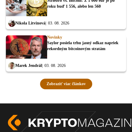
Striebro vs. Bitcoin: Z 1 000 eur je po
roku buď 1 556, alebo len 560
Nikola Litvinová
03. 08. 2026
Novinky
Saylor posiela trhu jasný odkaz napriek
rekordným bitcoinovým stratám
Marek Jendrál
03. 08. 2026
Zobraziť viac článkov