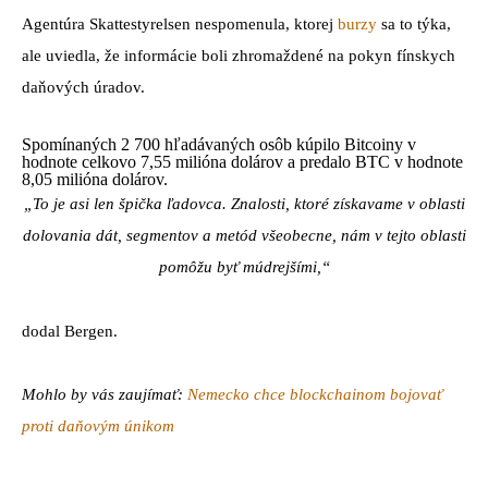
Agentúra Skattestyrelsen nespomenula, ktorej
burzy
sa to týka,
ale uviedla, že informácie boli zhromaždené na pokyn fínskych
daňových úradov.
Spomínaných 2 700 hľadávaných osôb kúpilo Bitcoiny v
hodnote celkovo 7,55 milióna dolárov a predalo BTC v hodnote
8,05 milióna dolárov.
„To je asi len špička ľadovca. Znalosti, ktoré získavame v oblasti
dolovania dát, segmentov a metód všeobecne, nám v tejto oblasti
pomôžu byť múdrejšími,“
dodal Bergen.
Mohlo by vás zaujímať:
Nemecko chce blockchainom bojovať
proti daňovým únikom