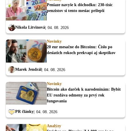
Peniaze navyše k dôchodku: 230-tisíc
penzistov si tento mesiac prilepší
Nikola Litvinová
04. 08. 2026
Novinky
20 eur mesačne do Bitcoinu: Číslo po
desiatich rokoch prekvapí aj skeptikov
Marek Jendrál
04. 08. 2026
Novinky
Bitcoin ako darček k narodeninám: Bybit
EU rozdáva odmeny za prvý rok
fungovania
PR články
04. 08. 2026
Analýzy