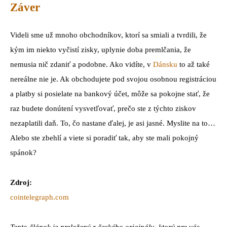
Záver
Videli sme už mnoho obchodníkov, ktorí sa smiali a tvrdili, že
kým im niekto vyčistí zisky, uplynie doba premlčania, že
nemusia nič zdaniť a podobne. Ako vidíte, v
Dánsku
to až také
nereálne nie je. Ak obchodujete pod svojou osobnou registráciou
a platby si posielate na bankový účet, môže sa pokojne stať, že
raz budete donútení vysvetľovať, prečo ste z týchto ziskov
nezaplatili daň. To, čo nastane ďalej, je asi jasné. Myslite na to…
Alebo ste zbehlí a viete si poradiť tak, aby ste mali pokojný
spánok?
Zdroj:
cointelegraph.com
Tento článok je preložený z českého originálu, ktorý pre vás