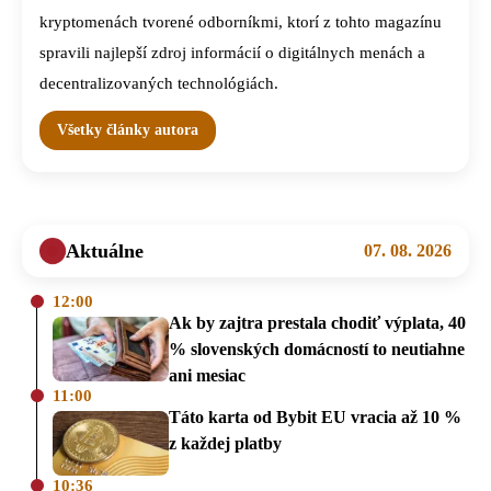
kryptomenách tvorené odborníkmi, ktorí z tohto magazínu
spravili najlepší zdroj informácií o digitálnych menách a
decentralizovaných technológiách.
Všetky články autora
Aktuálne
07. 08. 2026
12:00
Ak by zajtra prestala chodiť výplata, 40
% slovenských domácností to neutiahne
ani mesiac
11:00
Táto karta od Bybit EU vracia až 10 %
z každej platby
10:36