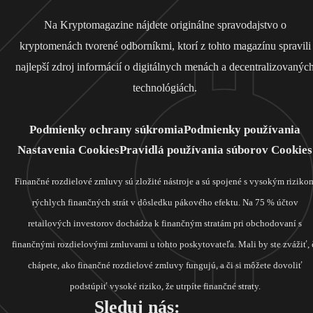
Na Kryptomagazine nájdete originálne spravodajstvo o
kryptomenách tvorené odborníkmi, ktorí z tohto magazínu spravili
najlepší zdroj informácií o digitálnych menách a decentralizovanýc
technológiách.
Podmienky ochrany súkromia
Podmienky používania
Nastavenia Cookies
Pravidlá používania súborov Cookies
Finančné rozdielové zmluvy sú zložité nástroje a sú spojené s vysokým riziko
rýchlych finančných strát v dôsledku pákového efektu. Na 75 % účtov
retailových investorov dochádza k finančným stratám pri obchodovaní s
finančnými rozdielovými zmluvami u tohto poskytovateľa. Mali by ste zvážiť, 
chápete, ako finančné rozdielové zmluvy fungujú, a či si môžete dovoliť
podstúpiť vysoké riziko, že utrpíte finančné straty.
Sleduj nás: