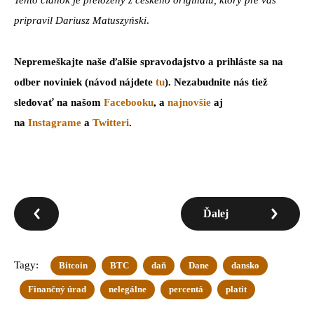
pripravil Dariusz Matuszyński
.
Nepremeškajte naše ďalšie spravodajstvo a prihláste sa na
odber noviniek (návod nájdete
tu
). Nezabudnite nás tiež
sledovať na našom
Facebooku
, a
najnovšie
aj
na
Instagrame
a
Twitteri
.
Ďalej
Tagy:
Bitcoin
BTC
daň
Dane
dansko
Finančný úrad
nelegálne
percentá
platit