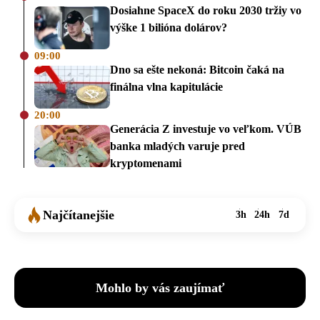
Dosiahne SpaceX do roku 2030 tržiy vo
výške 1 bilióna dolárov?
09:00
Dno sa ešte nekoná: Bitcoin čaká na
finálna vlna kapitulácie
20:00
Generácia Z investuje vo veľkom. VÚB
banka mladých varuje pred
kryptomenami
Najčítanejšie
3h
24h
7d
Mohlo by vás zaujímať