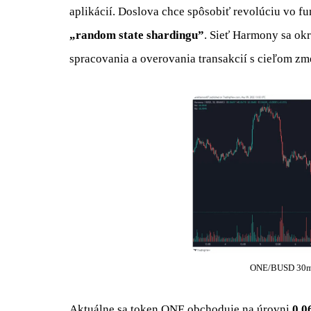
aplikácií. Doslova chce spôsobiť revolúciu vo fun
„random state shardingu”
. Sieť Harmony sa okr
spracovania a overovania transakcií s cieľom zm
ONE/BUSD 30m T
Aktuálne sa token ONE obchoduje na úrovni
0,0