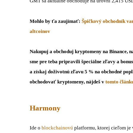
GMT sa aktuálne obchoduje na úrovni 2,415 US
Mohlo by ťa zaujímať:
Špičkový obchodník var
altcoinov
Nakupuj a obchoduj kryptomeny na Binance, naj
sme pre teba pripravili špeciálne zľavy a bonu
a získaj doživotnú zľavu 5 % na obchodné popl
obchodovať kryptomeny, nájdeš v
tomto článk
Harmony
Ide o
blockchainovú
platformu, ktorej cieľom je