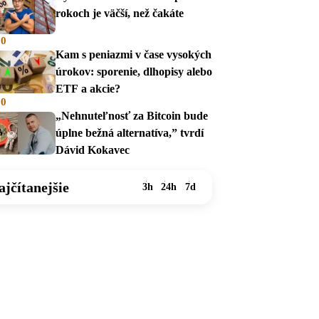
rokoch je väčší, než čakáte
00
Kam s peniazmi v čase vysokých
úrokov: sporenie, dlhopisy alebo
ETF a akcie?
00
„Nehnuteľnosť za Bitcoin bude
úplne bežná alternatíva,” tvrdí
Dávid Kokavec
ajčítanejšie
3h
24h
7d