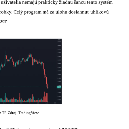
užívatelia nemajú prakticky žiadnu šancu tento systém
robky. Celý program má za úlohu dosiahnuť uhlíkovú
ST
.
F. Zdroj: TradingView