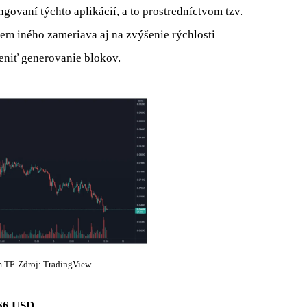
govaní týchto aplikácií, a to prostredníctvom tzv.
em iného zameriava aj na zvýšenie rýchlosti
eniť generovanie blokov.
F. Zdroj: TradingView
66 USD
.