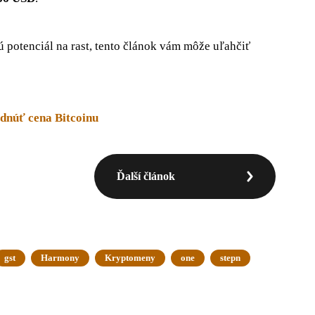
ú potenciál na rast, tento článok vám môže uľahčiť
adnúť cena Bitcoinu
Ďalší článok
gst
Harmony
Kryptomeny
one
stepn