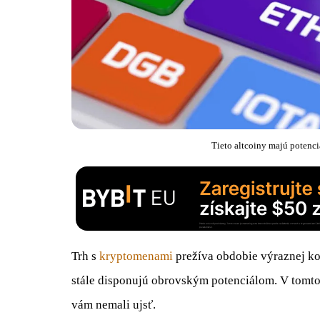
Tieto altcoiny majú potenciá
Trh s
kryptomenami
prežíva obdobie výraznej kor
stále disponujú obrovským potenciálom. V tomto
vám nemali ujsť.