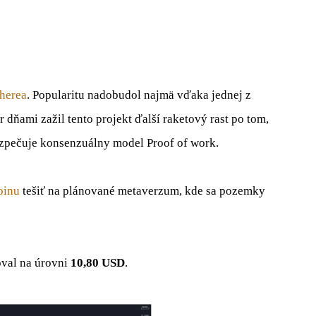
herea
. Popularitu nadobudol najmä vďaka jednej z
ár dňami zažil tento projekt ďalší raketový rast po tom,
zpečuje konsenzuálny model Proof of work.
oinu
tešiť na plánované metaverzum, kde sa pozemky
oval na úrovni
10,80 USD
.