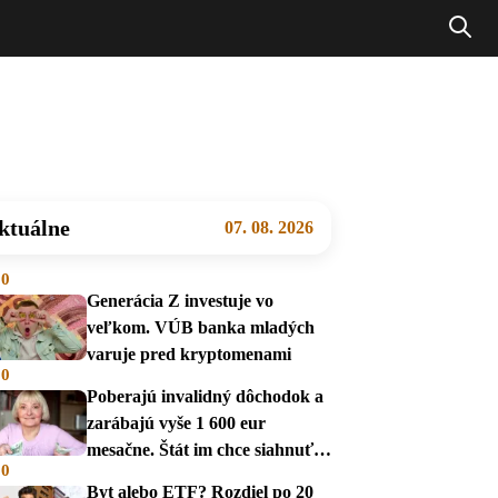
ktuálne
07. 08. 2026
00
Generácia Z investuje vo
veľkom. VÚB banka mladých
varuje pred kryptomenami
00
Poberajú invalidný dôchodok a
zarábajú vyše 1 600 eur
mesačne. Štát im chce siahnuť
00
na dávky
Byt alebo ETF? Rozdiel po 20