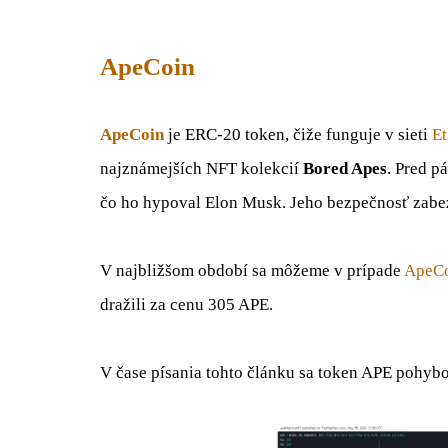
ApeCoin
ApeCoin
je ERC-20 token, čiže funguje v sieti
Et
najznámejších NFT kolekcií
Bored Apes
. Pred p
čo ho hypoval Elon Musk. Jeho bezpečnosť zabe
V najbližšom období sa môžeme v prípade
ApeC
dražili za cenu 305 APE.
V čase písania tohto článku sa token APE pohyb