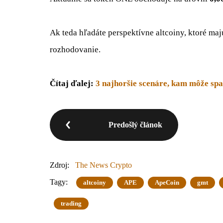
Ak teda hľadáte perspektívne altcoiny, ktoré maj
rozhodovanie.
Čítaj ďalej:
3 najhoršie scenáre, kam môže sp
Predošlý článok
Zdroj:
The News Crypto
Tagy:
altcoiny
APE
ApeCoin
gmt
trading