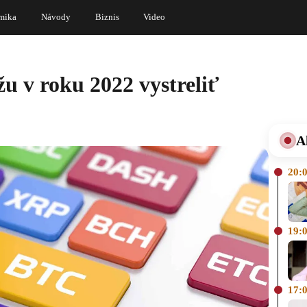
mika
Návody
Biznis
Video
u v roku 2022 vystreliť
A
20:
19:
17: