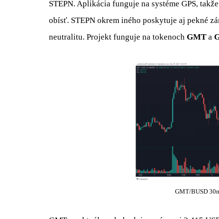
STEPN. Aplikácia funguje na systéme GPS, takže 
obísť. STEPN okrem iného poskytuje aj pekné zá
neutralitu. Projekt funguje na tokenoch
GMT
a
G
GMT/BUSD 30m T