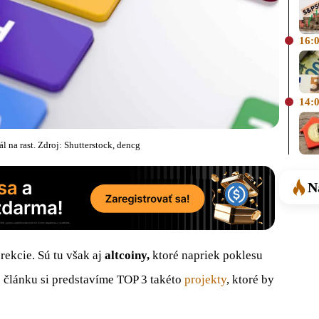
16:
14:
l na rast. Zdroj: Shutterstock, dencg
N
ekcie. Sú tu však aj
altcoiny,
ktoré napriek poklesu
 článku si predstavíme TOP 3 takéto
projekty
, ktoré by