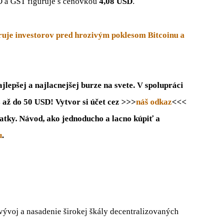
D a GST figuruje s cenovkou
4,08 USD
.
uje investorov pred hrozivým poklesom Bitcoinu a
lepšej a najlacnejšej burze na svete. V spolupráci
s až do 50 USD! Vytvor si účet cez >>>
náš odkaz
<<<
atky. Návod, ako jednoducho a lacno kúpiť a
u
.
 vývoj a nasadenie širokej škály decentralizovaných