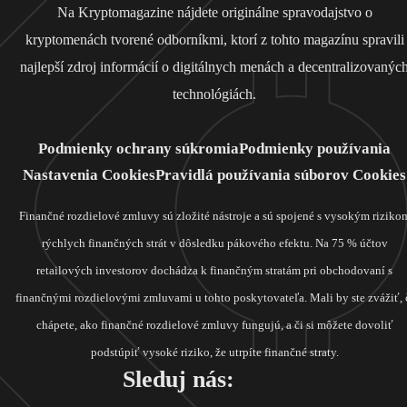
Na Kryptomagazine nájdete originálne spravodajstvo o
kryptomenách tvorené odborníkmi, ktorí z tohto magazínu spravili
najlepší zdroj informácií o digitálnych menách a decentralizovanýc
technológiách.
Podmienky ochrany súkromia
Podmienky používania
Nastavenia Cookies
Pravidlá používania súborov Cookies
Finančné rozdielové zmluvy sú zložité nástroje a sú spojené s vysokým riziko
rýchlych finančných strát v dôsledku pákového efektu. Na 75 % účtov
retailových investorov dochádza k finančným stratám pri obchodovaní s
finančnými rozdielovými zmluvami u tohto poskytovateľa. Mali by ste zvážiť, 
chápete, ako finančné rozdielové zmluvy fungujú, a či si môžete dovoliť
podstúpiť vysoké riziko, že utrpíte finančné straty.
Sleduj nás: