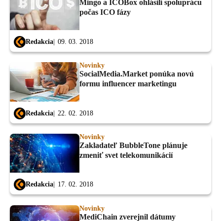
Mingo a ICOBox ohlásili spoluprácu
počas ICO fázy
Redakcia
09. 03. 2018
Novinky
SocialMedia.Market ponúka novú
formu influencer marketingu
Redakcia
22. 02. 2018
Novinky
Zakladateľ BubbleTone plánuje
zmeniť svet telekomunikácií
Redakcia
17. 02. 2018
Novinky
MediChain zverejnil dátumy