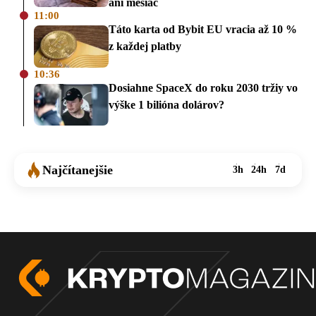
ani mesiac
11:00
Táto karta od Bybit EU vracia až 10 %
z každej platby
10:36
Dosiahne SpaceX do roku 2030 tržiy vo
výške 1 bilióna dolárov?
Najčítanejšie
3h
24h
7d