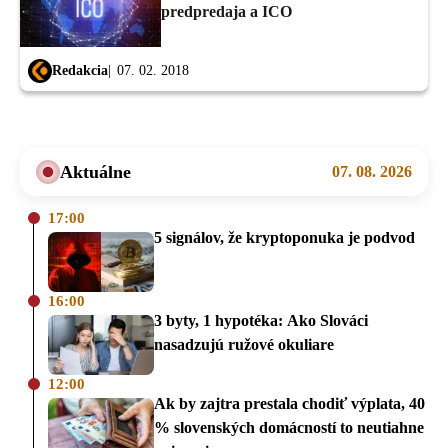
predpredaja a ICO
Redakcia
07. 02. 2018
Aktuálne
07. 08. 2026
17:00
5 signálov, že kryptoponuka je podvod
16:00
3 byty, 1 hypotéka: Ako Slováci
nasadzujú ružové okuliare
12:00
Ak by zajtra prestala chodiť výplata, 40
% slovenských domácností to neutiahne