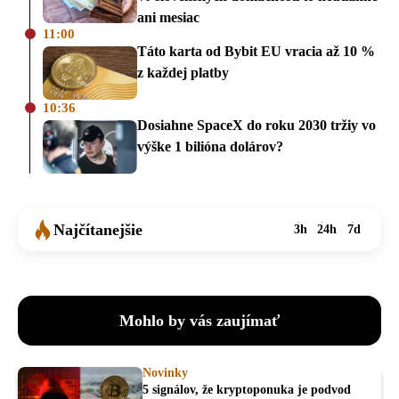
ani mesiac
11:00
Táto karta od Bybit EU vracia až 10 %
z každej platby
10:36
Dosiahne SpaceX do roku 2030 tržiy vo
výške 1 bilióna dolárov?
Najčítanejšie
3h
24h
7d
Mohlo by vás zaujímať
Novinky
5 signálov, že kryptoponuka je podvod