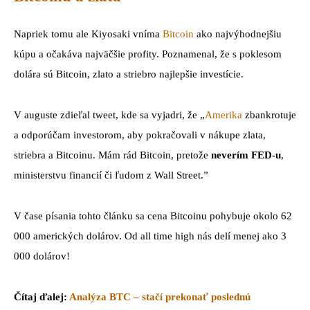
Napriek tomu ale Kiyosaki vníma
Bitcoin
ako najvýhodnejšiu
kúpu a očakáva najväčšie profity. Poznamenal, že s poklesom
dolára sú Bitcoin, zlato a striebro najlepšie investície.
V auguste zdieľal tweet, kde sa vyjadri, že „
Amerika
zbankrotuje
a odporúčam investorom, aby pokračovali v nákupe zlata,
striebra a Bitcoinu. Mám rád Bitcoin, pretože
neverím
FED-u
,
ministerstvu financií či ľudom z Wall Street.”
V čase písania tohto článku sa cena Bitcoinu pohybuje okolo 62
000 amerických dolárov. Od all time high nás delí menej ako 3
000 dolárov!
Čítaj ďalej:
Analýza BTC – stačí prekonať poslednú