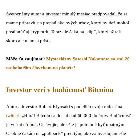
Svetoznámy autor a investor minulý mesiac predpovedal, že sa
máme pripraviť na prepad akciových trhov, ktorý by tiež mohol
postihnúť aj kryptotrh. Teraz ale čaká na „dip”, ktorý až tak
skoro ale nemusí prísť.
Môže ťa zaujímať:
Mysteriózny Satoshi Nakamoto sa stal 20.
najbohatším človekom na planéte!
Investor verí v budúcnosť Bitcoinu
Autor a investor Robert Kiyosaki s podelil o svoju radosť na
twitteri
: „Hurá! Bitcoin sa dostal nad 60 000 dolárov. Budúcnosť
je veľmi sľubná. Oslávujte, ale ešte je potrebné byť opatrným.
Osobne čakám na „pullback” pred tým, ako zainvestujem ešte