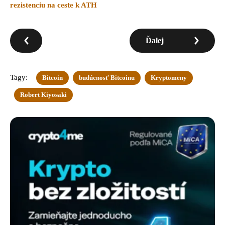
rezistenciu na ceste k ATH
Ďalej
Tagy:
Bitcoin
budúcnosť Bitcoinu
Kryptomeny
Robert Kiyosaki