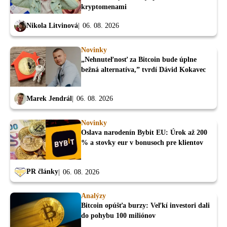
kryptomenami
Nikola Litvinová
06. 08. 2026
Novinky
„Nehnuteľnosť za Bitcoin bude úplne
bežná alternatíva,” tvrdí Dávid Kokavec
Marek Jendrál
06. 08. 2026
Novinky
Oslava narodenín Bybit EU: Úrok až 200
% a stovky eur v bonusoch pre klientov
PR články
06. 08. 2026
Analýzy
Bitcoin opúšťa burzy: Veľkí investori dali
do pohybu 100 miliónov