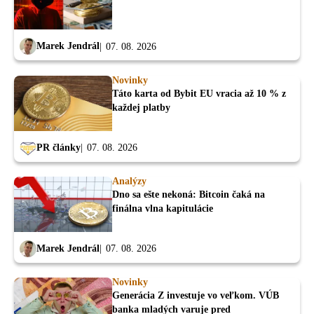
Marek Jendrál
07. 08. 2026
Novinky
Táto karta od Bybit EU vracia až 10 % z
každej platby
PR články
07. 08. 2026
Analýzy
Dno sa ešte nekoná: Bitcoin čaká na
finálna vlna kapitulácie
Marek Jendrál
07. 08. 2026
Novinky
Generácia Z investuje vo veľkom. VÚB
banka mladých varuje pred