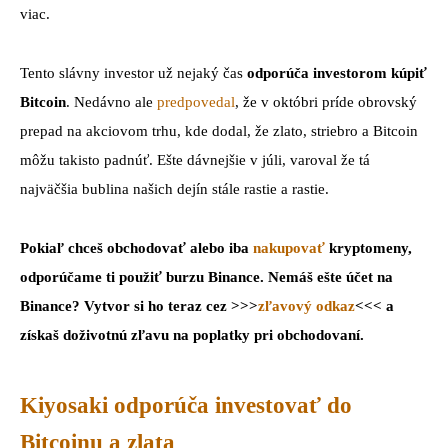
viac.
Tento slávny investor už nejaký čas
odporúča investorom kúpiť
Bitcoin
. Nedávno ale
predpovedal
, že v októbri príde obrovský
prepad na akciovom trhu, kde dodal, že zlato, striebro a Bitcoin
môžu takisto padnúť. Ešte dávnejšie v júli, varoval že tá
najväčšia bublina našich dejín stále rastie a rastie.
Pokiaľ chceš obchodovať alebo iba
nakupovať
kryptomeny,
odporúčame ti použiť burzu Binance. Nemáš ešte účet na
Binance? Vytvor si ho teraz cez >>>
zľavový odkaz
<<< a
získaš doživotnú zľavu na poplatky pri obchodovaní.
Kiyosaki odporúča investovať do
Bitcoinu a zlata