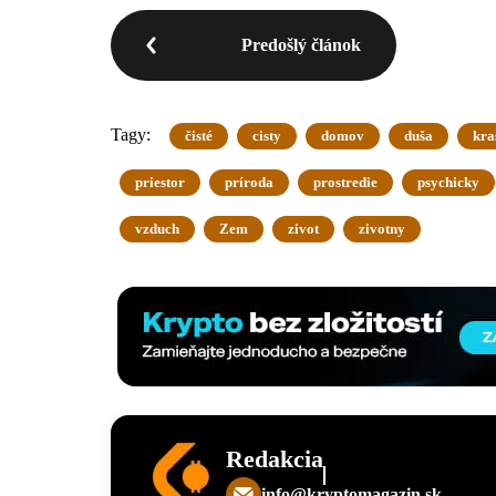
Predošlý článok
Tagy:
čisté
cisty
domov
duša
kra
priestor
príroda
prostredie
psychicky
vzduch
Zem
zivot
zivotny
Redakcia
info@kryptomagazin.sk