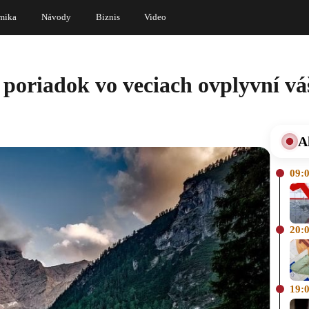
mika
Návody
Biznis
Video
a poriadok vo veciach ovplyvní vá
A
09:
20:
19: