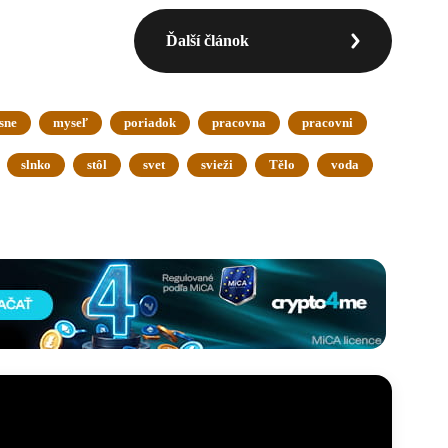
Ďalší článok
sne
myseľ
poriadok
pracovna
pracovni
slnko
stôl
svet
svieži
Tělo
voda