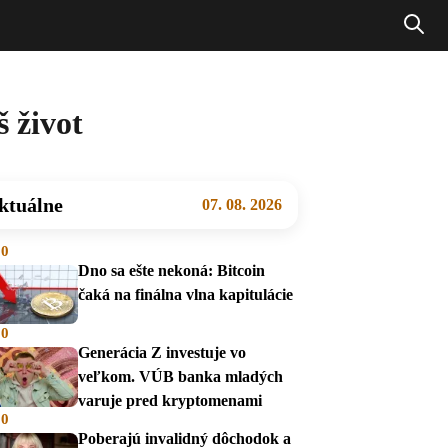
š život
ktuálne
07. 08. 2026
00
Dno sa ešte nekoná: Bitcoin
čaká na finálna vlna kapitulácie
00
Generácia Z investuje vo
veľkom. VÚB banka mladých
varuje pred kryptomenami
00
Poberajú invalidný dôchodok a