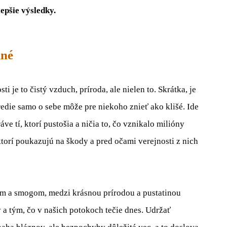
epšie výsledky.
kné
i je to čistý vzduch, príroda, ale nielen to. Skrátka, je
redie samo o sebe môže pre niekoho znieť ako klišé. Ide
e tí, ktorí pustošia a ničia to, čo vznikalo milióny
torí poukazujú na škody a pred očami verejnosti z nich
om a smogom, medzi krásnou prírodou a pustatinou
 a tým, čo v našich potokoch tečie dnes. Udržať