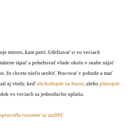
je miesto, kam patrí. Udržiavať si vo veciach
ätene tápať a pobehovať všade okolo v snahe nájsť
ne, že chcete niečo urobiť. Pracovať v pohode a mať
atí aj vtedy, keď
obchodujete na burze
, alebo
plánujete
iadok vo veciach sa jednoducho oplatia.
 spravidla rozumné sa zadlžiť