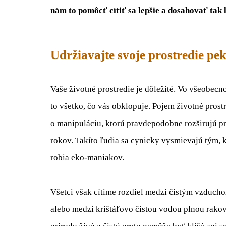
nám to pomôcť cítiť sa lepšie a dosahovať tak l
Udržiavajte svoje prostredie pe
Vaše životné prostredie je dôležité. Vo všeobecnost
to všetko, čo vás obklopuje. Pojem životné prost
o manipuláciu, ktorú pravdepodobne rozširujú práv
rokov. Takíto ľudia sa cynicky vysmievajú tým, k
robia eko-maniakov.
Všetci však cítime rozdiel medzi čistým vzduch
alebo medzi krištáľovo čistou vodou plnou rakov