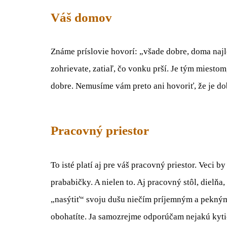
Váš domov
Známe príslovie hovorí:
„
všade
dobre, doma najle
zohrievate,
zatiaľ, čo
vonku prší. Je tým miestom,
dobre
. Nemusíme vám preto ani hovoriť, že je do
Pracovný priestor
To isté platí aj pre
váš pracovný
priestor. Veci by
prababičky. A nielen to. Aj pracovný stôl, dielňa
„
nasýtiť“ svoju dušu niečím príjemným a pekným
obohatíte. Ja samozrejme odporúčam nejakú kytic