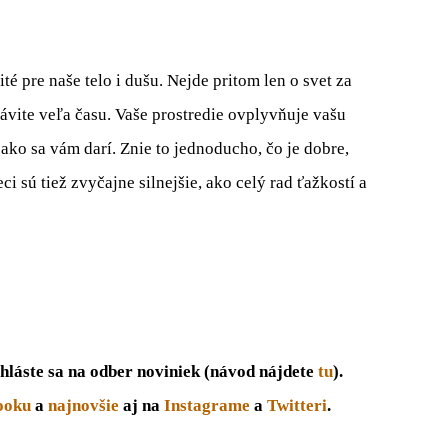
ité pre naše telo i dušu. Nejde pritom len o svet za
ávite veľa času. Vaše prostredie
ovplyvňuje vašu
a ako sa vám darí.
Znie to jednoducho
, čo je dobre,
eci
sú
tiež zvyčajne silnejšie, ako celý rad ťažkostí a
hláste sa na odber noviniek (návod nájdete
tu
).
ooku
a
najnovšie
aj na
Instagrame
a
Twitteri
.