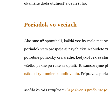
okamžite dodá útulnosť a osvieži ho
.
Poriadok vo veciach
Ako sme už spomínali, každá vec by mala mať svo
poriadok vám prospeje aj psychicky.
Nebudete
zm
potrebné pomôcky či náradie,
kedykoľvek
sa sta
všetko pekne po ruke
sa oplatí
. To samozrejme pl
nákup
kryptomien k hodlovaniu
. Príprava a por
Mohlo by vás zaujímať:
Čo je úver a prečo nie je