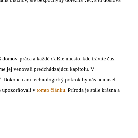
snaha bláznov, ale bezpochyby dôležitá vec, a to doslova
š domov, práca a každé ďalšie miesto, kde trávite čas.
me jej venovali
predchádzajúcu kapitolu
. V
ť. Dokonca ani
technologický pokrok
by nás nemusel
me upozorňovali
v
tomto článku
. Príroda je stále krásna a