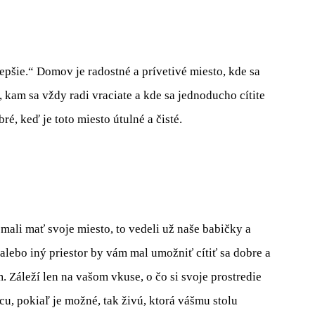
pšie.“ Domov je radostné a prívetivé miesto, kde sa
 kam sa vždy radi vraciate a kde sa jednoducho cítite
bré, keď je toto miesto útulné a
čisté
.
 mali mať svoje miesto, to vedeli už naše babičky a
, alebo iný priestor by vám mal umožniť cítiť sa
dobre
a
. Záleží len na vašom vkuse
,
o čo si svoje prostredie
u, pokiaľ je možné, tak živú, ktorá vášmu stolu