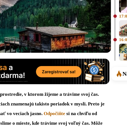
17:
16:
N
 prostredie, v ktorom žijeme a trávime svoj čas.
ciach znamenajú takisto poriadok v mysli. Preto je
ať vo veciach jasno.
Odpočiňte
si na chvíľu od
slime o mieste, kde trávime svoj voľný čas. Môže