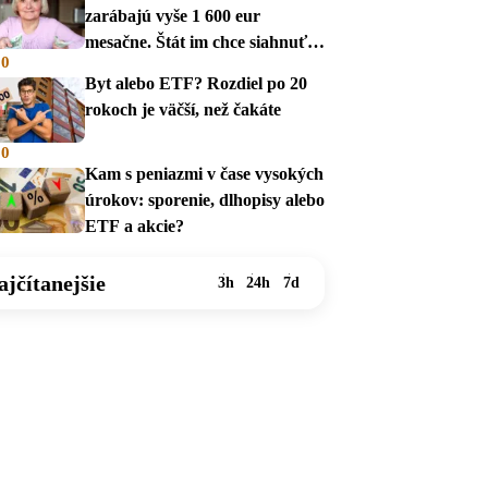
zarábajú vyše 1 600 eur
mesačne. Štát im chce siahnuť
00
na dávky
Byt alebo ETF? Rozdiel po 20
rokoch je väčší, než čakáte
00
Kam s peniazmi v čase vysokých
úrokov: sporenie, dlhopisy alebo
ETF a akcie?
ajčítanejšie
3h
24h
7d