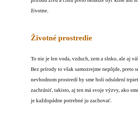
prírodu živú a čistú preto nemôže byť klišé ani 
životne
.
Životné prostredie
To nie je len voda, vzduch
, zem
a slnko, ale aj vá
Bez prírody to však samozrejme nepôjde, preto s
nevhodnom prostredí by sme boli odsúdení trpie
zachrániť, takisto, aj ten má svoje výzvy, ako s
je každopádne potrebné ju zachovať
.