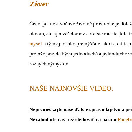
Záver
Čisté, pekné a voňavé
životné
prostredie je dôlež
oknom,
ale aj
o
váš domov a ďalšie miesta, kde tr
myseľ
a tým aj to, ako premýšľate, ako sa cítite 
pretože pravda býva jednoduchá a
jednoduché v
rôznych
výmyslov
.
NAŠE NAJNOVŠIE VIDEO:
Nepremeškajte naše ďalšie spravodajstvo a pri
Nezabudnite nás tiež sledovať na našom
Faceb