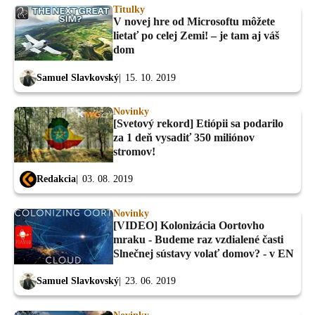
Titulky
V novej hre od Microsoftu môžete
lietať po celej Zemi! – je tam aj váš
dom
Samuel Slavkovský
15. 10. 2019
Novinky
[Svetový rekord] Etiópii sa podarilo
za 1 deň vysadiť 350 miliónov
stromov!
Redakcia
03. 08. 2019
Novinky
[VIDEO] Kolonizácia Oortovho
mraku - Budeme raz vzdialené časti
Slnečnej sústavy volať domov? - v EN
Samuel Slavkovský
23. 06. 2019