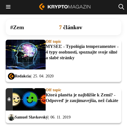
Zem
7
článkov
Off topic
MYSEĽ - Typológia temperamentov -
4 typy osobnosti, spoznajte svoje silné
a slabé stránky
Redakcia
25. 04. 2020
Off topic
Ktorá planéta je najbližšie k Zemi? -
Odpoveď je zaujímavejšia, než čakáte
Samuel Slavkovský
06. 11. 2019