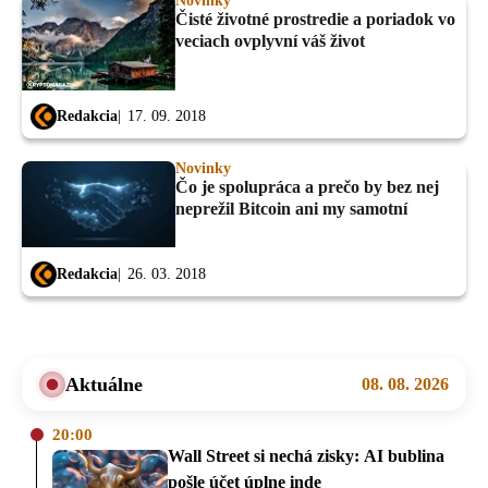
Novinky
Čisté životné prostredie a poriadok vo
veciach ovplyvní váš život
Redakcia
17. 09. 2018
Novinky
Čo je spolupráca a prečo by bez nej
neprežil Bitcoin ani my samotní
Redakcia
26. 03. 2018
Aktuálne
08. 08. 2026
20:00
Wall Street si nechá zisky: AI bublina
pošle účet úplne inde