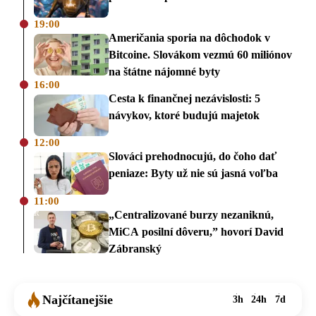
19:00
Američania sporia na dôchodok v
Bitcoine. Slovákom vezmú 60 miliónov
na štátne nájomné byty
16:00
Cesta k finančnej nezávislosti: 5
návykov, ktoré budujú majetok
12:00
Slováci prehodnocujú, do čoho dať
peniaze: Byty už nie sú jasná voľba
11:00
„Centralizované burzy nezaniknú,
MiCA posilní dôveru,” hovorí David
Zábranský
Najčítanejšie
3h
24h
7d