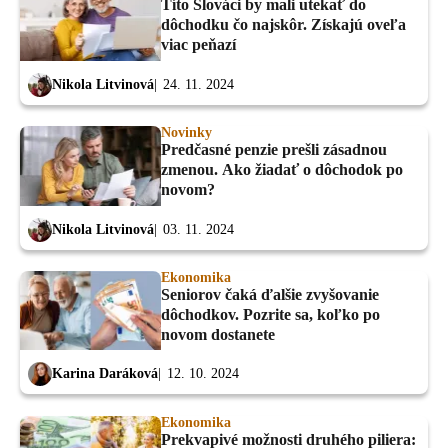
Títo Slováci by mali utekať do
dôchodku čo najskôr. Získajú oveľa
viac peňazí
Nikola Litvinová
24. 11. 2024
Novinky
Predčasné penzie prešli zásadnou
zmenou. Ako žiadať o dôchodok po
novom?
Nikola Litvinová
03. 11. 2024
Ekonomika
Seniorov čaká ďalšie zvyšovanie
dôchodkov. Pozrite sa, koľko po
novom dostanete
Karina Daráková
12. 10. 2024
Ekonomika
Prekvapivé možnosti druhého piliera: