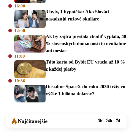
16:00
3 byty, 1 hypotéka: Ako Slováci
nasadzujú ružové okuliare
12:00
Ak by zajtra prestala chodiť výplata, 40
% slovenských domácností to neutiahne
ani mesiac
11:00
Táto karta od Bybit EU vracia až 10 %
z každej platby
10:36
Dosiahne SpaceX do roku 2030 tržiy vo
výške 1 bilióna dolárov?
Najčítanejšie
3h
24h
7d