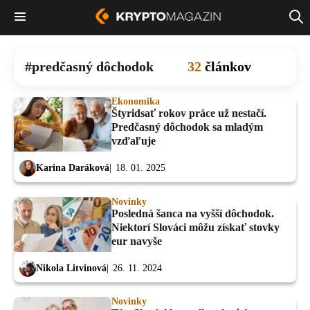
predčasný dôchodok
32
článkov
Ekonomika
Štyridsať rokov práce už nestačí.
Predčasný dôchodok sa mladým
vzďaľuje
Karina Daráková
18. 01. 2025
Novinky
Posledná šanca na vyšší dôchodok.
Niektorí Slováci môžu získať stovky
eur navyše
Nikola Litvinová
26. 11. 2024
Novinky