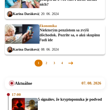
nich?
Karina Daráková
20. 06. 2024
Ekonomika
Niektorým penzistom sa zvýši
dôchodok. Pozrite sa, o akú skupinu
ľudí ide
Karina Daráková
08. 06. 2024
1
2
3
4
Nasledujúca
stránka
Aktuálne
07. 08. 2026
17:00
5 signálov, že kryptoponuka je podvod