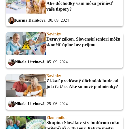
Aké dôchodky vám môžu priniesť
vaše úspory?
Karina Daráková
30. 09. 2024
Novinky
Deravý zákon. Slovenskí seniori môžu
skončiť úplne bez príjmu
Nikola Litvinová
05. 09. 2024
Novinky
Získať predčasný dôchodok bude od
júla ťažšie. Aké sú nové podmienky?
Nikola Litvinová
25. 06. 2024
Ekonomika
Skupina Slovákov si v budúcom roku
prilepší až o 700 eur. Patríte medzi