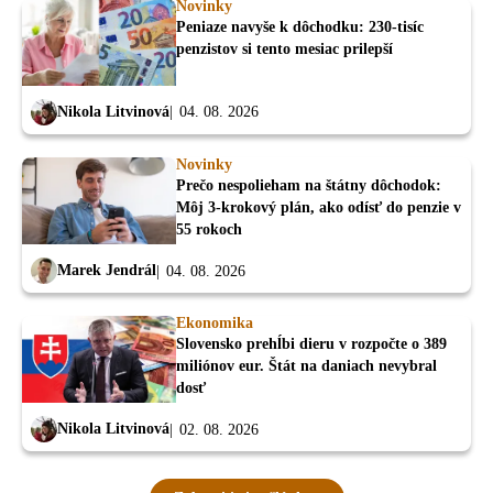
Novinky
Peniaze navyše k dôchodku: 230-tisíc
penzistov si tento mesiac prilepší
Nikola Litvinová
04. 08. 2026
Novinky
Prečo nespolieham na štátny dôchodok:
Môj 3-krokový plán, ako odísť do penzie v
55 rokoch
Marek Jendrál
04. 08. 2026
Ekonomika
Slovensko prehĺbi dieru v rozpočte o 389
miliónov eur. Štát na daniach nevybral
dosť
Nikola Litvinová
02. 08. 2026