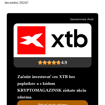
decembri 2024?
Sponzorovaný obsah
4.9
Začnite investovať cez XTB bez
poplatkov a s kódom
KRYPTOMAGAZINSK získate akciu
zdarma.
Získať akciu zdarma