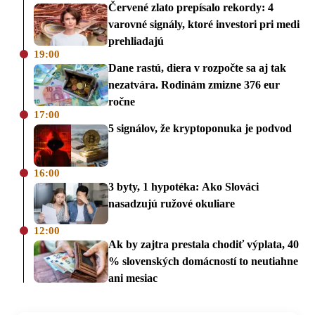
Červené zlato prepísalo rekordy: 4
varovné signály, ktoré investori pri medi
prehliadajú
19:00
Dane rastú, diera v rozpočte sa aj tak
nezatvára. Rodinám zmizne 376 eur
ročne
17:00
5 signálov, že kryptoponuka je podvod
16:00
3 byty, 1 hypotéka: Ako Slováci
nasadzujú ružové okuliare
12:00
Ak by zajtra prestala chodiť výplata, 40
% slovenských domácností to neutiahne
ani mesiac