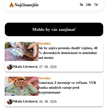
Najčítanejšie
3h
24h
7d
Mohlo by vás zaujímať
Novinky
Ak by zajtra prestala chodiť výplata, 40
% slovenských domácností to neutiahne
ani mesiac
Nikola Litvinová
07. 08. 2026
Novinky
Generácia Z investuje vo veľkom. VÚB
banka mladých varuje pred
kryptomenami
Nikola Litvinová
06. 08. 2026