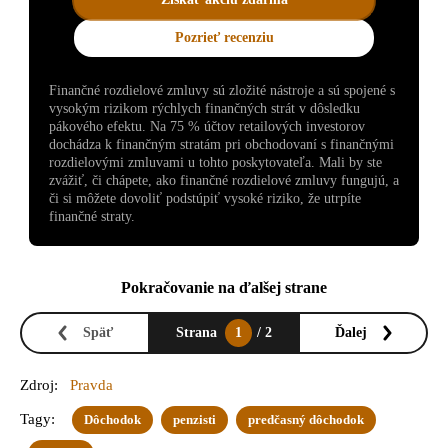
Pozrieť recenziu
Finančné rozdielové zmluvy sú zložité nástroje a sú spojené s
vysokým rizikom rýchlych finančných strát v dôsledku
pákového efektu. Na 75 % účtov retailových investorov
dochádza k finančným stratám pri obchodovaní s finančnými
rozdielovými zmluvami u tohto poskytovateľa. Mali by ste
zvážiť, či chápete, ako finančné rozdielové zmluvy fungujú, a
či si môžete dovoliť podstúpiť vysoké riziko, že utrpíte
finančné straty.
Pokračovanie na ďalšej strane
Späť
Strana
1
/ 2
Ďalej
Zdroj:
Pravda
Tagy:
Dôchodok
penzisti
predčasný dôchodok