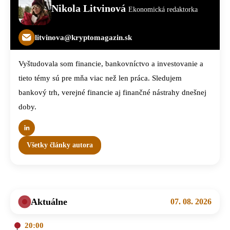
Nikola Litvinová
Ekonomická redaktorka
litvinova@kryptomagazin.sk
Vyštudovala som financie, bankovníctvo a investovanie a
tieto témy sú pre mňa viac než len práca. Sledujem
bankový trh, verejné financie aj finančné nástrahy dnešnej
doby.
Všetky články autora
Aktuálne
07. 08. 2026
20:00