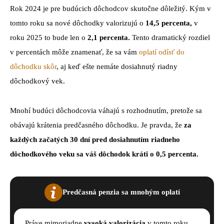
Rok 2024 je pre budúcich dôchodcov skutočne dôležitý. Kým v
tomto roku sa nové dôchodky valorizujú o
14,5 percenta,
v
roku 2025 to bude len o
2,1 percenta.
Tento dramatický rozdiel
v percentách môže znamenať, že sa vám
oplatí odísť do
dôchodku skôr
, aj keď ešte nemáte dosiahnutý riadny
dôchodkový vek.
Mnohí budúci dôchodcovia váhajú s rozhodnutím, pretože sa
obávajú krátenia predčasného dôchodku. Je pravda, že
za
každých začatých 30 dní pred dosiahnutím riadneho
dôchodkového veku sa váš dôchodok kráti o 0,5 percenta.
Predčasná penzia sa mnohým oplatí
Práve mimoriadne
vysoká valorizácia
v tomto roku