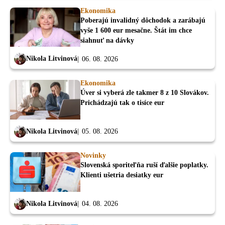
Ekonomika
Poberajú invalidný dôchodok a zarábajú
vyše 1 600 eur mesačne. Štát im chce
siahnuť na dávky
Nikola Litvinová
06. 08. 2026
Ekonomika
Úver si vyberá zle takmer 8 z 10 Slovákov.
Prichádzajú tak o tisíce eur
Nikola Litvinová
05. 08. 2026
Novinky
Slovenská sporiteľňa ruší ďalšie poplatky.
Klienti ušetria desiatky eur
Nikola Litvinová
04. 08. 2026