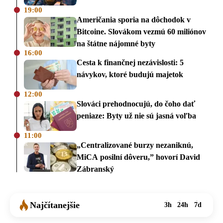
19:00
Američania sporia na dôchodok v
Bitcoine. Slovákom vezmú 60 miliónov
na štátne nájomné byty
16:00
Cesta k finančnej nezávislosti: 5
návykov, ktoré budujú majetok
12:00
Slováci prehodnocujú, do čoho dať
peniaze: Byty už nie sú jasná voľba
11:00
„Centralizované burzy nezaniknú,
MiCA posilní dôveru,” hovorí David
Zábranský
Najčítanejšie
3h
24h
7d