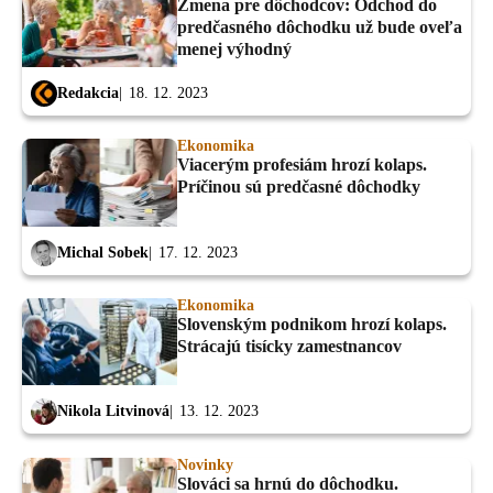
Zmena pre dôchodcov: Odchod do
predčasného dôchodku už bude oveľa
menej výhodný
Redakcia
18. 12. 2023
Ekonomika
Viacerým profesiám hrozí kolaps.
Príčinou sú predčasné dôchodky
Michal Sobek
17. 12. 2023
Ekonomika
Slovenským podnikom hrozí kolaps.
Strácajú tisícky zamestnancov
Nikola Litvinová
13. 12. 2023
Novinky
Slováci sa hrnú do dôchodku.