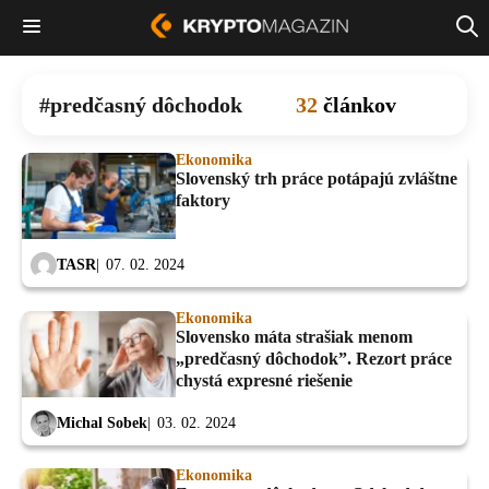
predčasný dôchodok
32
článkov
Ekonomika
Slovenský trh práce potápajú zvláštne
faktory
TASR
07. 02. 2024
Ekonomika
Slovensko máta strašiak menom
„predčasný dôchodok”. Rezort práce
chystá expresné riešenie
Michal Sobek
03. 02. 2024
Ekonomika