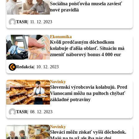
Sociálna poisťovňa musela zaviesť
nové pravidlá
TASR
11. 12. 2023
Ekonomika
Kvôli predčasným dôchodkom
kolabuje ďalšia oblasť. Situáciu má
zmeniť náborový bonus 4 000 eur
Redakcia
10. 12. 2023
Novinky
Slovenskí výrobcovia kolabujú. Pred
Vianocami môžu na pultoch chýbať
základné potraviny
TASR
08. 12. 2023
Novinky
Slováci môžu získať vyšší dôchodok.
Majú na to už ale iba pár dní