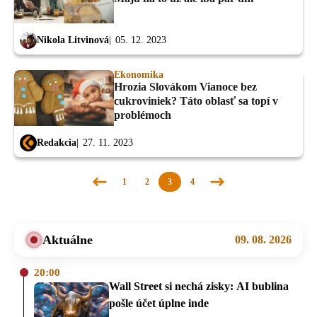
Nikola Litvinová
05. 12. 2023
Ekonomika
Hrozia Slovákom Vianoce bez
cukroviniek? Táto oblasť sa topí v
problémoch
Redakcia
27. 11. 2023
1
2
3
4
Predchádzajúca
Nasledujúca
stránka
stránka
Aktuálne
09. 08. 2026
20:00
Wall Street si nechá zisky: AI bublina
pošle účet úplne inde