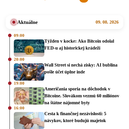
stránka
Aktuálne
09. 08. 2026
09:00
Týžden v kocke: Ako Bitcoin odolal
FED-u aj historickej krádeži
20:00
Wall Street si nechá zisky: AI bublina
pošle účet úplne inde
19:00
Američania sporia na dôchodok v
Bitcoine. Slovákom vezmú 60 miliónov
na štátne nájomné byty
16:00
Cesta k finančnej nezávislosti: 5
návykov, ktoré budujú majetok