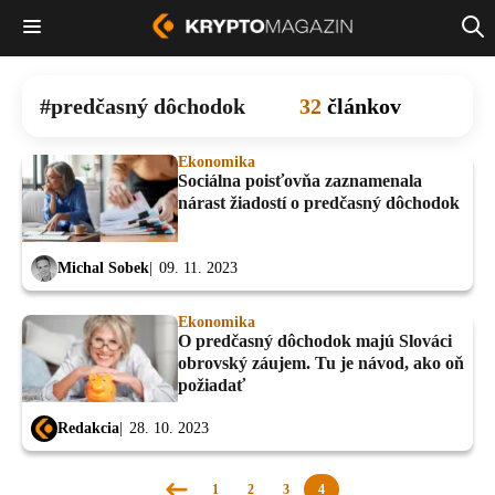
predčasný dôchodok
32
článkov
Ekonomika
Sociálna poisťovňa zaznamenala
nárast žiadostí o predčasný dôchodok
Michal Sobek
09. 11. 2023
Ekonomika
O predčasný dôchodok majú Slováci
obrovský záujem. Tu je návod, ako oň
požiadať
Redakcia
28. 10. 2023
1
2
3
4
Predchádzajúca