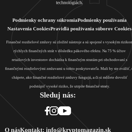
technológiách.
Podmienky ochrany súkromia
Podmienky používania
Nastavenia Cookies
Pravidlá používania súborov Cookies
Finančné rozdielové zmluvy sú zložité nástroje a sú spojené s vysokým riziko
rýchlych finančných strát v dôsledku pákového efektu. Na 75 % účtov
retailových investorov dochádza k finančným stratám pri obchodovaní s
finančnými rozdielovými zmluvami u tohto poskytovateľa. Mali by ste zvážiť, 
chápete, ako finančné rozdielové zmluvy fungujú, a či si môžete dovoliť
podstúpiť vysoké riziko, že utrpíte finančné straty.
Sleduj nás:
O nás
Kontakt: info@kryptomagazin.sk