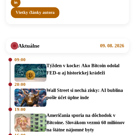
Všetky články autora
Aktuálne
09. 08. 2026
09:00
Týžden v kocke: Ako Bitcoin odolal
FED-u aj historickej krádeži
20:00
Wall Street si nechá zisky: AI bublina
pošle účet úplne inde
19:00
Američania sporia na dôchodok v
Bitcoine. Slovákom vezmú 60 miliónov
na štátne nájomné byty