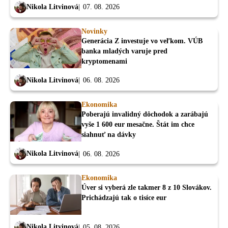
Nikola Litvinová
07. 08. 2026
Novinky
Generácia Z investuje vo veľkom. VÚB
banka mladých varuje pred
kryptomenami
Nikola Litvinová
06. 08. 2026
Ekonomika
Poberajú invalidný dôchodok a zarábajú
vyše 1 600 eur mesačne. Štát im chce
siahnuť na dávky
Nikola Litvinová
06. 08. 2026
Ekonomika
Úver si vyberá zle takmer 8 z 10 Slovákov.
Prichádzajú tak o tisíce eur
Nikola Litvinová
05. 08. 2026