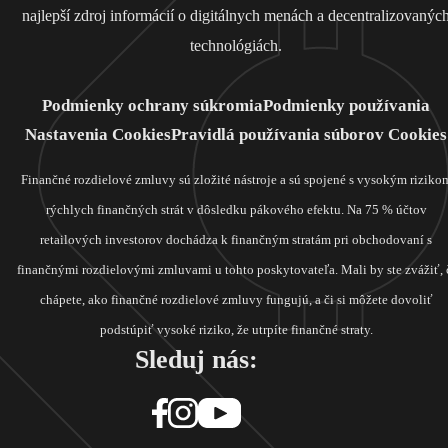
najlepší zdroj informácií o digitálnych menách a decentralizovanýc
technológiách.
Podmienky ochrany súkromia
Podmienky používania
Nastavenia Cookies
Pravidlá používania súborov Cookies
Finančné rozdielové zmluvy sú zložité nástroje a sú spojené s vysokým riziko
rýchlych finančných strát v dôsledku pákového efektu. Na 75 % účtov
retailových investorov dochádza k finančným stratám pri obchodovaní s
finančnými rozdielovými zmluvami u tohto poskytovateľa. Mali by ste zvážiť, 
chápete, ako finančné rozdielové zmluvy fungujú, a či si môžete dovoliť
podstúpiť vysoké riziko, že utrpíte finančné straty.
Sleduj nás: