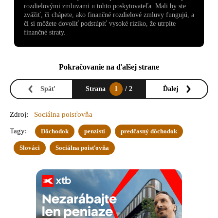
rozdielovými zmluvami u tohto poskytovateľa. Mali by ste
zvážiť, či chápete, ako finančné rozdielové zmluvy fungujú, a
či si môžete dovoliť podstúpiť vysoké riziko, že utrpíte
finančné straty.
Pokračovanie na ďalšej strane
Späť
Strana
1
/ 2
Ďalej
Zdroj:
Sociálna poisťovňa
Tagy:
Dôchodok
penzisti
predčasný dôchodok
Slováci
Sociálna poisťovňa