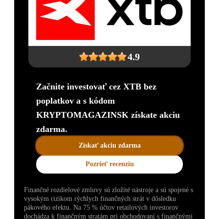
4.9
Začnite investovať cez XTB bez
poplatkov a s kódom
KRYPTOMAGAZINSK získate akciu
zdarma.
Získať akciu zdarma
Pozrieť recenziu
Finančné rozdielové zmluvy sú zložité nástroje a sú spojené s
vysokým rizikom rýchlych finančných strát v dôsledku
pákového efektu. Na 75 % účtov retailových investorov
dochádza k finančným stratám pri obchodovaní s finančnými