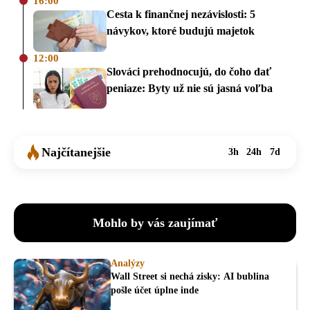
16:00
Cesta k finančnej nezávislosti: 5
návykov, ktoré budujú majetok
12:00
Slováci prehodnocujú, do čoho dať
peniaze: Byty už nie sú jasná voľba
Najčítanejšie
3h
24h
7d
Mohlo by vás zaujímať
Analýzy
Wall Street si nechá zisky: AI bublina
pošle účet úplne inde