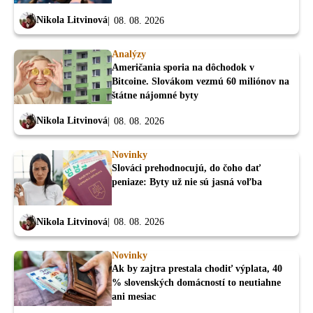
Nikola Litvinová
08. 08. 2026
Analýzy
Američania sporia na dôchodok v
Bitcoine. Slovákom vezmú 60 miliónov na
štátne nájomné byty
Nikola Litvinová
08. 08. 2026
Novinky
Slováci prehodnocujú, do čoho dať
peniaze: Byty už nie sú jasná voľba
Nikola Litvinová
08. 08. 2026
Novinky
Ak by zajtra prestala chodiť výplata, 40
% slovenských domácností to neutiahne
ani mesiac