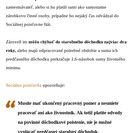
zamestnávateľ, alebo si ho platili sami ako samostatne
zárobkovo činné osoby, prípadne ho nejaký čas odvádzal do
Sociálnej poisťovne štát.
Zároveň im
môžu chýbať do starobného dôchodku najviac dva
roky,
alebo majú odpracované potrebné obdobie a suma ich
predčasného dôchodku prekračuje 1,6-násobok sumy životného
minima.
Sociálna poisťovňa
upozorňuje:
Musíte mať ukončený pracovný pomer a nesmiete
pracovať ani ako živnostník.
Ak totiž platíte odvody
na povinné dôchodkové poistenie, nie je možné
vyplácať predčasný starobný dôchodok.