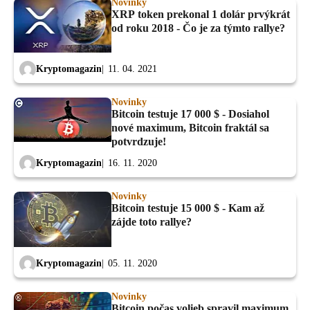
Novinky
XRP token prekonal 1 dolár prvýkrát
od roku 2018 - Čo je za týmto rallye?
Kryptomagazin
11. 04. 2021
Novinky
Bitcoin testuje 17 000 $ - Dosiahol
nové maximum, Bitcoin fraktál sa
potvrdzuje!
Kryptomagazin
16. 11. 2020
Novinky
Bitcoin testuje 15 000 $ - Kam až
zájde toto rallye?
Kryptomagazin
05. 11. 2020
Novinky
Bitcoin počas volieb spravil maximum