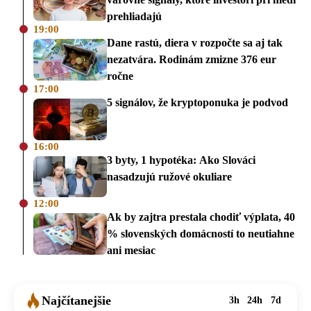
prehliadajú
19:00
Dane rastú, diera v rozpočte sa aj tak
nezatvára. Rodinám zmizne 376 eur
ročne
17:00
5 signálov, že kryptoponuka je podvod
16:00
3 byty, 1 hypotéka: Ako Slováci
nasadzujú ružové okuliare
12:00
Ak by zajtra prestala chodiť výplata, 40
% slovenských domácností to neutiahne
ani mesiac
Najčítanejšie
3h
24h
7d