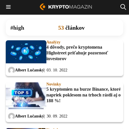
high
53
článkov
Analýzy
4 dôvody, prečo kryptomena
Highstreet priťahuje pozornosť
investorov
Albert Lučanský
03. 10. 2022
Novinky
5 kryptomien na burze Binance, ktoré
napriek poklesom na trhoch rástli aj o
188 %!
Albert Lučanský
30. 09. 2022