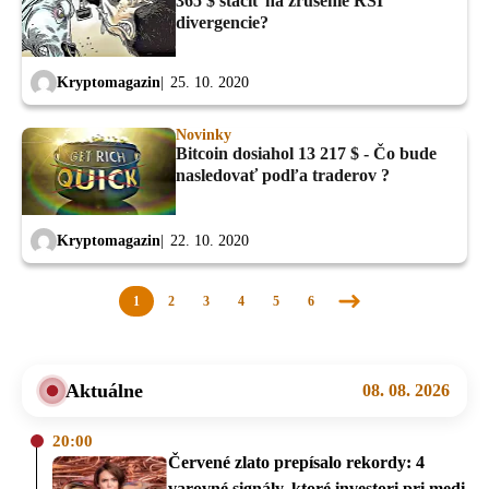
365 $ stačiť na zrušenie RSI
divergencie?
Kryptomagazin
25. 10. 2020
Novinky
Bitcoin dosiahol 13 217 $ - Čo bude
nasledovať podľa traderov ?
Kryptomagazin
22. 10. 2020
1
2
3
4
5
6
Nasledujúca
stránka
Aktuálne
08. 08. 2026
20:00
Červené zlato prepísalo rekordy: 4
varovné signály, ktoré investori pri medi