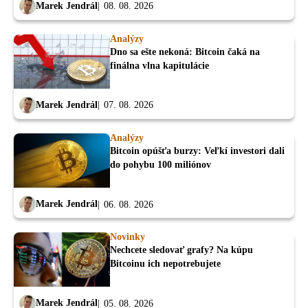
Marek Jendrál
08. 08. 2026
Analýzy
Dno sa ešte nekoná: Bitcoin čaká na
finálna vlna kapitulácie
Marek Jendrál
07. 08. 2026
Analýzy
Bitcoin opúšťa burzy: Veľkí investori dali
do pohybu 100 miliónov
Marek Jendrál
06. 08. 2026
Novinky
Nechcete sledovať grafy? Na kúpu
Bitcoinu ich nepotrebujete
Marek Jendrál
05. 08. 2026