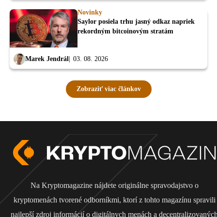
Novinky
Saylor posiela trhu jasný odkaz napriek
rekordným bitcoinovým stratám
Marek Jendrál
03. 08. 2026
Zobraziť viac článkov
Na Kryptomagazine nájdete originálne spravodajstvo o
kryptomenách tvorené odborníkmi, ktorí z tohto magazínu spravili
najlepší zdroj informácií o digitálnych menách a decentralizovanýc