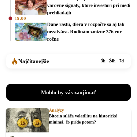
varovné signály, ktoré investori pri medi
prehliadajú
19:00
Dane rastú, diera v rozpočte sa aj tak
nezatvára. Rodinám zmizne 376 eur
ročne
Najčítanejšie
3h
24h
7d
Mohlo by vás zaujímať
Analýzy
Bitcoin stláča volatilitu na historické
minimá, čo príde potom?