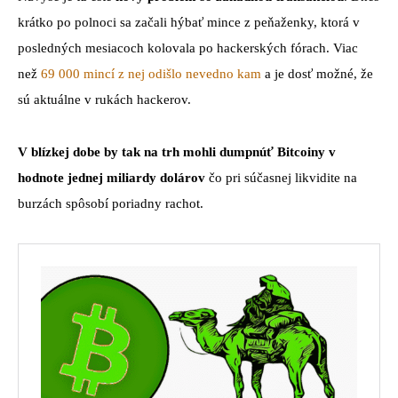
krátko po polnoci sa začali hýbať mince z peňaženky, ktorá v
posledných mesiacoch kolovala po hackerských fórach. Viac
než
69 000 mincí z nej odišlo nevedno kam
a je dosť možné, že
sú aktuálne v rukách hackerov.
V blízkej dobe by tak na trh mohli dumpnúť Bitcoiny v
hodnote jednej miliardy dolárov
čo pri súčasnej likvidite na
burzách spôsobí poriadny rachot.