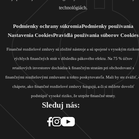
technológiách.
Podmienky ochrany súkromia
Podmienky používania
Nastavenia Cookies
Pravidlá používania súborov Cookies
Finančné rozdielové zmluvy sú zložité nástroje a sú spojené s vysokým riziko
rýchlych finančných strát v dôsledku pákového efektu. Na 75 % účtov
retailových investorov dochádza k finančným stratám pri obchodovaní s
finančnými rozdielovými zmluvami u tohto poskytovateľa. Mali by ste zvážiť, 
chápete, ako finančné rozdielové zmluvy fungujú, a či si môžete dovoliť
podstúpiť vysoké riziko, že utrpíte finančné straty.
Sleduj nás: