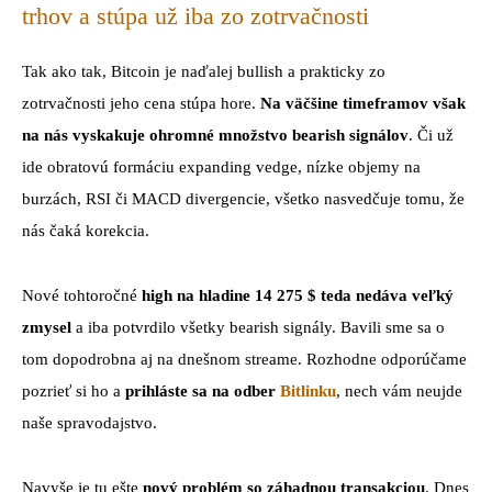
trhov a stúpa už iba zo zotrvačnosti
Tak ako tak, Bitcoin je naďalej bullish a prakticky zo
zotrvačnosti jeho cena stúpa hore.
Na väčšine timeframov však
na nás vyskakuje ohromné množstvo bearish signálov
. Či už
ide obratovú formáciu expanding vedge, nízke objemy na
burzách, RSI či MACD divergencie, všetko nasvedčuje tomu, že
nás čaká korekcia.
Nové tohtoročné
high na hladine 14 275 $ teda nedáva veľký
zmysel
a iba potvrdilo všetky bearish signály. Bavili sme sa o
tom dopodrobna aj na dnešnom streame. Rozhodne odporúčame
pozrieť si ho a
prihláste sa na odber
Bitlinku
, nech vám neujde
naše spravodajstvo.
Navyše je tu ešte
nový problém so záhadnou transakciou
. Dnes