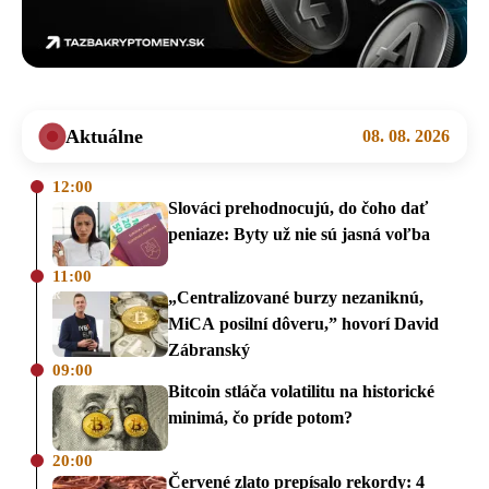
Aktuálne
08. 08. 2026
12:00
Slováci prehodnocujú, do čoho dať
peniaze: Byty už nie sú jasná voľba
11:00
„Centralizované burzy nezaniknú,
MiCA posilní dôveru,” hovorí David
Zábranský
09:00
Bitcoin stláča volatilitu na historické
minimá, čo príde potom?
20:00
Červené zlato prepísalo rekordy: 4