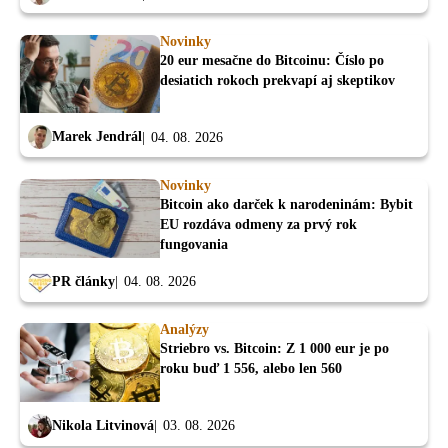
Novinky
20 eur mesačne do Bitcoinu: Číslo po
desiatich rokoch prekvapí aj skeptikov
Marek Jendrál
04. 08. 2026
Novinky
Bitcoin ako darček k narodeninám: Bybit
EU rozdáva odmeny za prvý rok
fungovania
PR články
04. 08. 2026
Analýzy
Striebro vs. Bitcoin: Z 1 000 eur je po
roku buď 1 556, alebo len 560
Nikola Litvinová
03. 08. 2026