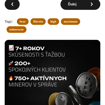
Ďalej
Tagy:
bear
Bitcoin
high
maximum
tohtorocne