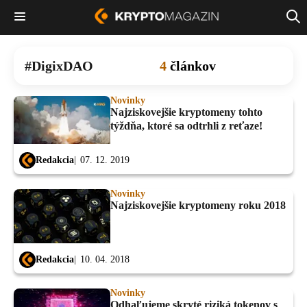
DigixDAO
4
článkov
Novinky
Najziskovejšie kryptomeny tohto
týždňa, ktoré sa odtrhli z reťaze!
Redakcia
07. 12. 2019
Novinky
Najziskovejšie kryptomeny roku 2018
Redakcia
10. 04. 2018
Novinky
Odhaľujeme skryté riziká tokenov s