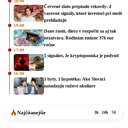
20:00
Červené zlato prepísalo rekordy: 4
varovné signály, ktoré investori pri medi
prehliadajú
19:00
Dane rastú, diera v rozpočte sa aj tak
nezatvára. Rodinám zmizne 376 eur
ročne
17:00
5 signálov, že kryptoponuka je podvod
16:00
3 byty, 1 hypotéka: Ako Slováci
nasadzujú ružové okuliare
Najčítanejšie
3h
24h
7d