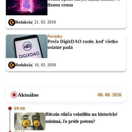
fixnou cenou
Redakcia
21. 03. 2018
Novinky
Prečo DigixDAO rastie. keď všetko
ostatné padá
Redakcia
16. 03. 2018
Aktuálne
08. 08. 2026
09:00
Bitcoin stláča volatilitu na historické
minimá, čo príde potom?