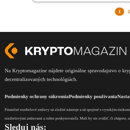
1
2
Na Kryptomagazine nájdete originálne spravodajstvo o kryp
decentralizovaných technológiách.
Podmienky ochrany súkromia
Podmienky používania
Nasta
Finančné rozdielové zmluvy sú zložité nástroje a sú spojené s vysokým riziko
rozdielovými zmluvami u tohto poskytovateľa. Mali by ste zvážiť, či chápete, ak
Sleduj nás: