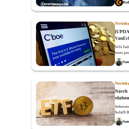
Red
Novink
[UPDAT
VanEck
Veľa ľud
tento pro
Sam
Novink
Návrh 
stiahnu
Jednozna
SolidX B
Sam