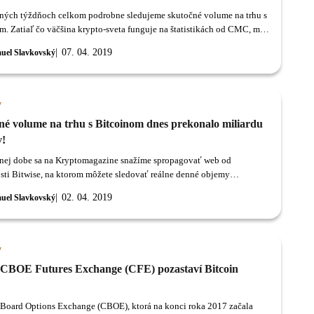
ných týždňoch celkom podrobne sledujeme skutočné volume na trhu s
m. Zatiaľ čo väčšina krypto-sveta funguje na štatistikách od CMC, my
ozhodli zahájiť prechod na konzervatívnejšie štatistiky od spoločnosti
07. 04. 2019
uel Slavkovský
y
né volume na trhu s Bitcoinom dnes prekonalo miliardu
v!
nej dobe sa na Kryptomagazine snažíme spropagovať web od
sti Bitwise, na ktorom môžete sledovať reálne denné objemy
ovaných Bitcoinov.
02. 04. 2019
uel Slavkovský
y
CBOE Futures Exchange (CFE) pozastaví Bitcoin
Board Options Exchange (CBOE), ktorá na konci roka 2017 začala