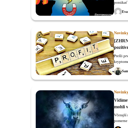
ponúkať B
Eva
Novink
[ZHRNU
pozitív
Prešli pr
kryptome
najzaujím
Sam
Novink
Vidíme
mohli 
Včerajší
pomerne