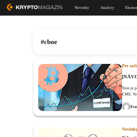
Novinky
Analýzy
Ekono
cboe
Pre zač
[NÁVOD
Toto je 
CME. Ver
používať
Eva
Novink