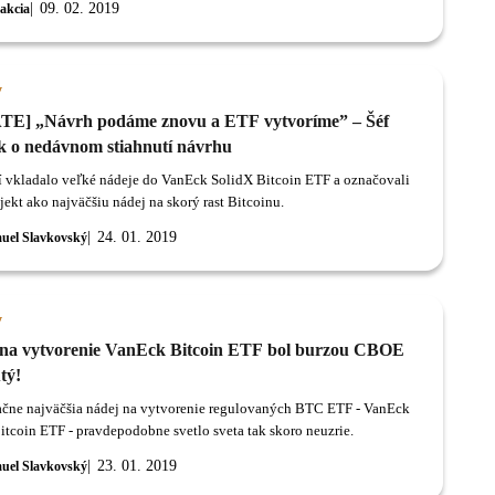
09. 02. 2019
akcia
y
E] „Návrh podáme znovu a ETF vytvoríme” – Šéf
 o nedávnom stiahnutí návrhu
í vkladalo veľké nádeje do VanEck SolidX Bitcoin ETF a označovali
jekt ako najväčšiu nádej na skorý rast Bitcoinu.
24. 01. 2019
uel Slavkovský
y
na vytvorenie VanEck Bitcoin ETF bol burzou CBOE
tý!
čne najväčšia nádej na vytvorenie regulovaných BTC ETF - VanEck
itcoin ETF - pravdepodobne svetlo sveta tak skoro neuzrie.
23. 01. 2019
uel Slavkovský