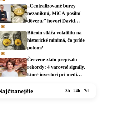
„Centralizované burzy
nezaniknú, MiCA posilní
dôveru,” hovorí David
:00
Zábranský
Bitcoin stláča volatilitu na
historické minimá, čo príde
potom?
:00
Červené zlato prepísalo
rekordy: 4 varovné signály,
ktoré investori pri medi
prehliadajú
Najčítanejšie
3h
24h
7d