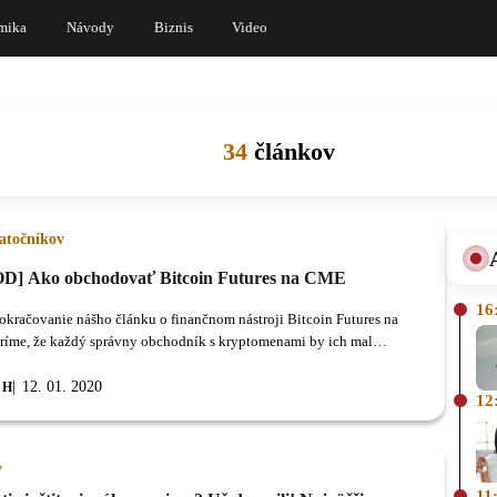
mika
Návody
Biznis
Video
34
článkov
iatočníkov
] Ako obchodovať Bitcoin Futures na CME
16
pokračovanie nášho článku o finančnom nástroji Bitcoin Futures na
íme, že každý správny obchodník s kryptomenami by ich mal
.
12. 01. 2020
 H
12
y
11