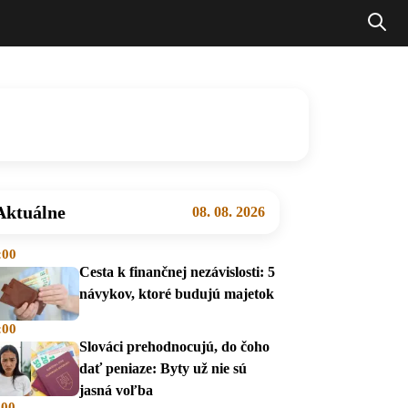
Aktuálne
08. 08. 2026
:00
Cesta k finančnej nezávislosti: 5
návykov, ktoré budujú majetok
:00
Slováci prehodnocujú, do čoho
dať peniaze: Byty už nie sú
jasná voľba
:00