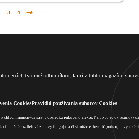
3
4
Nasledujúca
stránka
tomenách tvorené odborníkmi, ktorí z tohto magazínu spravili
venia Cookies
Pravidlá používania súborov Cookies
m rýchlych finančných strát v dôsledku pákového efektu. Na 75 % účtov retailový
o finančné rozdielové zmluvy fungujú, a či si môžete dovoliť podstúpiť vysoké rizi