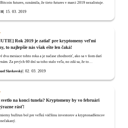
itcoin futures, oznámila, že tieto futures v marci 2019 nezalistuje.
15. 03. 2019
 H
y
TIE] Rok 2019 je zatiaľ pre kryptomeny veľmi
ny, to najlepšie nás však ešte len čaká!
vé dva mesiace tohto roka a je načase zhodnotiť, ako sa v ňom darí
nám. Za prvých 60 dní sa toho stalo veľa, no zdá sa, že to
avejšie nás ešte len čaká.
02. 03. 2019
uel Slavkovský
y
 svetlo na konci tunela? Kryptomeny by vo februári
výrazne rásť!
 mierny bullrun bol pre veľkú väčšinu investorov a kryptonadšencov
 nečakaný.