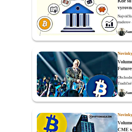
Kde sú 
vyrovna
Najväčši
traderov 
denne zo
Sam
Novink
Volume
Future
Obchodná
Tradičné
Sam
Novink
Volume 
CME v 