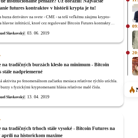
tie inštitucionálne peniaze? Už dorazili! Najväčšie
nie futures kontraktov v histórii krypta je tu!
a burza derivátov na svete - CME - sa teší veľkému záujmu krypto-
a hlavne inštitúcií, ktoré cez regulované Bitcoin Futures kontrakty
09
bchodujú stovky miliónov dolárov.
03. 06. 2019
uel Slavkovský
20
y
 na tradičných burzách kleslo na minimum - Bitcoin
s stále nadpriemerné
 aktivita po fenomenálnom začiatku mesiaca relatívne rýchlo utíchla.
 burzy s fyzickými kryptomenami hlásia relatívne malé čísla.
13. 04. 2019
uel Slavkovský
y
na tradičných trhoch stále vysoké - Bitcoin Futures na
apríli na historickom maxime