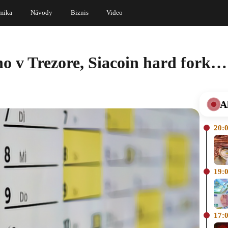
mika
Návody
Biznis
Video
 v Trezore, Siacoin hard fork…
A
20:
19:
17: