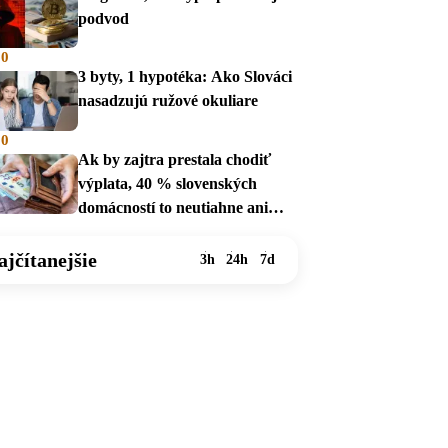
podvod
00
3 byty, 1 hypotéka: Ako Slováci
nasadzujú ružové okuliare
00
Ak by zajtra prestala chodiť
výplata, 40 % slovenských
domácností to neutiahne ani
mesiac
ajčítanejšie
3h
24h
7d