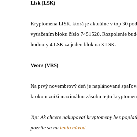
Lisk (LSK)
Kryptomena LISK, ktorá je aktuálne v top 30 p
vyťažením bloku číslo 7451520. Rozpolenie bud
hodnoty 4 LSK za jeden blok na 3 LSK.
Veors (VRS)
Na prvý novembrový deň je naplánované spaľova
krokom zníži maximálnu zásobu tejto kryptomeny
Tip: Ak chcete nakupovať kryptomeny bez poplatk
pozrite sa na
tento
n
ávod
.