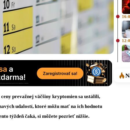
16:
12:
N
 ceny prevažnej väčšiny kryptomien sa ustálili,
mavých udalostí, ktoré môžu mať na ich hodnotu
nto týždeň čaká, si môžete pozrieť nižšie.