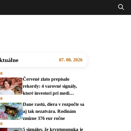
ktuálne
07. 08. 2026
00
Červené zlato prepísalo
rekordy: 4 varovné signály,
ktoré investori pri medi
00
prehliadajú
Dane rastú, diera v rozpočte sa
aj tak nezatvára. Rodinám
zmizne 376 eur ročne
00
5 signálov, že kryptoponuka je