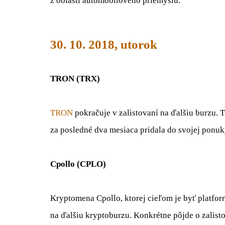
z oblasti automobilového priemyslu.
30. 10. 2018, utorok
TRON (TRX)
TRON
pokračuje v zalistovaní na ďalšiu burzu. T
za posledné dva mesiaca pridala do svojej ponuky
Cpollo (CPLO)
Kryptomena Cpollo, ktorej cieľom je byť platfor
na ďalšiu kryptoburzu. Konkrétne pôjde o zalist