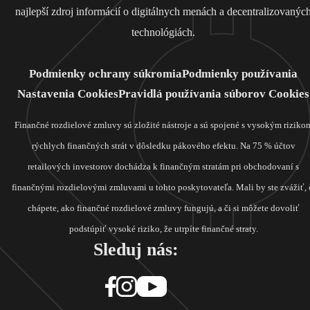
najlepší zdroj informácií o digitálnych menách a decentralizovanýc
technológiách.
Podmienky ochrany súkromia
Podmienky používania
Nastavenia Cookies
Pravidlá používania súborov Cookies
Finančné rozdielové zmluvy sú zložité nástroje a sú spojené s vysokým riziko
rýchlych finančných strát v dôsledku pákového efektu. Na 75 % účtov
retailových investorov dochádza k finančným stratám pri obchodovaní s
finančnými rozdielovými zmluvami u tohto poskytovateľa. Mali by ste zvážiť, 
chápete, ako finančné rozdielové zmluvy fungujú, a či si môžete dovoliť
podstúpiť vysoké riziko, že utrpíte finančné straty.
Sleduj nás: