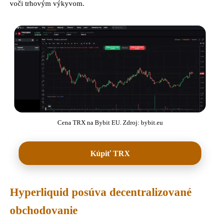
voči trhovým výkyvom.
Cena TRX na Bybit EU. Zdroj: bybit.eu
Kúpiť TRX
Hyperliquid posúva decentralizované
obchodovanie