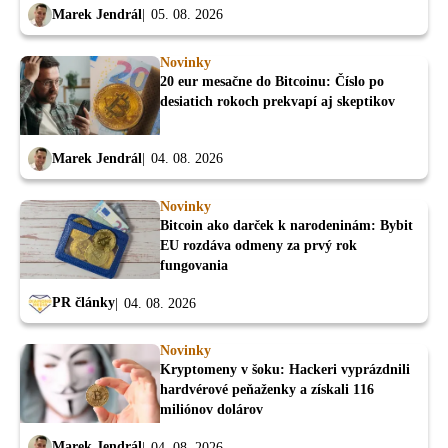
Marek Jendrál
05. 08. 2026
Novinky
20 eur mesačne do Bitcoinu: Číslo po
desiatich rokoch prekvapí aj skeptikov
Marek Jendrál
04. 08. 2026
Novinky
Bitcoin ako darček k narodeninám: Bybit
EU rozdáva odmeny za prvý rok
fungovania
PR články
04. 08. 2026
Novinky
Kryptomeny v šoku: Hackeri vyprázdnili
hardvérové peňaženky a získali 116
miliónov dolárov
Marek Jendrál
04. 08. 2026