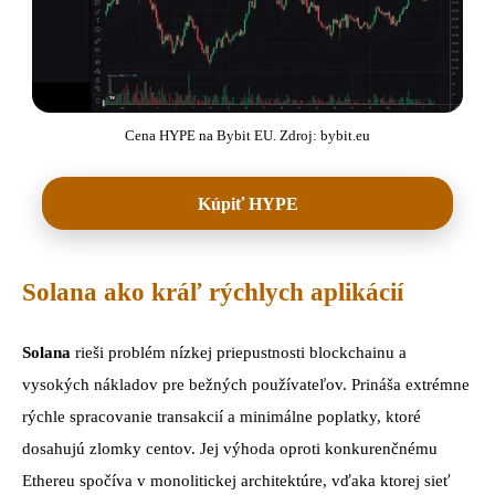
Cena HYPE na Bybit EU. Zdroj: bybit.eu
Kúpiť HYPE
Solana ako kráľ rýchlych aplikácií
Solana
rieši problém nízkej priepustnosti blockchainu a
vysokých nákladov pre bežných používateľov. Prináša extrémne
rýchle spracovanie transakcií a minimálne poplatky, ktoré
dosahujú zlomky centov. Jej výhoda oproti konkurenčnému
Ethereu spočíva v monolitickej architektúre, vďaka ktorej sieť