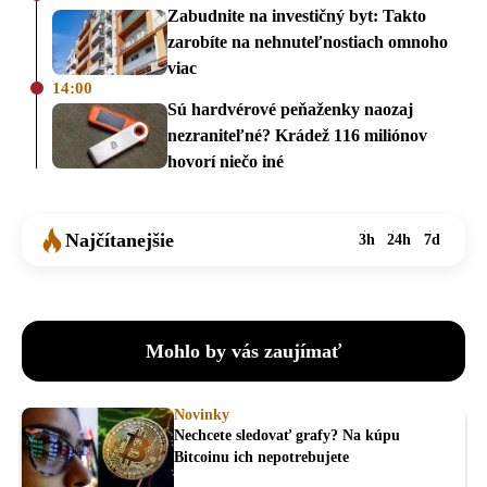
Zabudnite na investičný byt: Takto
zarobíte na nehnuteľnostiach omnoho
viac
14:00
Sú hardvérové peňaženky naozaj
nezraniteľné? Krádež 116 miliónov
hovorí niečo iné
Najčítanejšie
3h
24h
7d
Mohlo by vás zaujímať
Novinky
Nechcete sledovať grafy? Na kúpu
Bitcoinu ich nepotrebujete