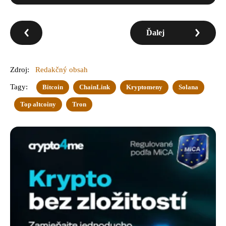
Ďalej
Zdroj:
Redakčný obsah
Tagy:
Bitcoin
ChainLink
Kryptomeny
Solana
Top altcoiny
Tron