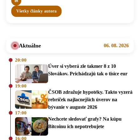
Všetky články autora
Aktuálne
06. 08. 2026
20:00
Úver si vyberá zle takmer 8 z 10
Slovákov. Prichádzajú tak o tisíce eur
19:00
ČSOB zdražuje hypotéky. Takto vyzerá
rebríček najlacnejších úverov na
bývanie v auguste 2026
17:00
Nechcete sledovať grafy? Na kúpu
Bitcoinu ich nepotrebujete
16:00