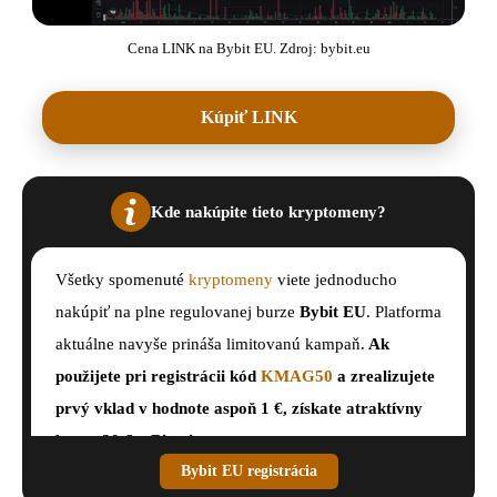
Cena LINK na Bybit EU. Zdroj: bybit.eu
Kúpiť LINK
Kde nakúpite tieto kryptomeny?
Všetky spomenuté
kryptomeny
viete jednoducho
nakúpiť na plne regulovanej burze
Bybit EU
. Platforma
aktuálne navyše prináša limitovanú kampaň.
Ak
použijete pri registrácii kód
KMAG50
a zrealizujete
prvý vklad v hodnote aspoň 1 €, získate atraktívny
bonus 20 € v Bitcoine
.
Bybit EU registrácia