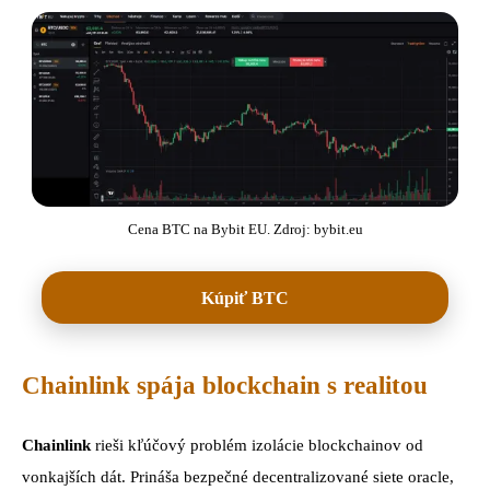
Cena BTC na Bybit EU. Zdroj: bybit.eu
Kúpiť BTC
Chainlink spája blockchain s realitou
Chainlink
rieši kľúčový problém izolácie blockchainov od
vonkajších dát. Prináša bezpečné decentralizované siete oracle,