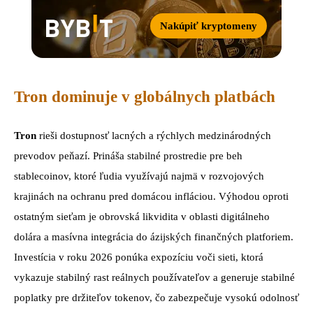
Nakúpiť kryptomeny
Tron dominuje v globálnych platbách
Tron
rieši dostupnosť lacných a rýchlych medzinárodných
prevodov peňazí. Prináša stabilné prostredie pre beh
stablecoinov, ktoré ľudia využívajú najmä v rozvojových
krajinách na ochranu pred domácou infláciou. Výhodou oproti
ostatným sieťam je obrovská likvidita v oblasti digitálneho
dolára a masívna integrácia do ázijských finančných platforiem.
Investícia v roku 2026 ponúka expozíciu voči sieti, ktorá
vykazuje stabilný rast reálnych používateľov a generuje stabilné
poplatky pre držiteľov tokenov, čo zabezpečuje vysokú odolnosť