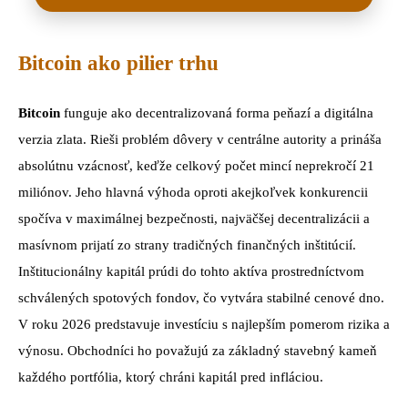
Bitcoin ako pilier trhu
Bitcoin
funguje ako decentralizovaná forma peňazí a digitálna
verzia zlata. Rieši problém dôvery v centrálne autority a prináša
absolútnu vzácnosť, keďže celkový počet mincí neprekročí 21
miliónov. Jeho hlavná výhoda oproti akejkoľvek konkurencii
spočíva v maximálnej bezpečnosti, najväčšej decentralizácii a
masívnom prijatí zo strany tradičných finančných inštitúcií.
Inštitucionálny kapitál prúdi do tohto aktíva prostredníctvom
schválených spotových fondov, čo vytvára stabilné cenové dno.
V roku 2026 predstavuje investíciu s najlepším pomerom rizika a
výnosu. Obchodníci ho považujú za základný stavebný kameň
každého portfólia, ktorý chráni kapitál pred infláciou.