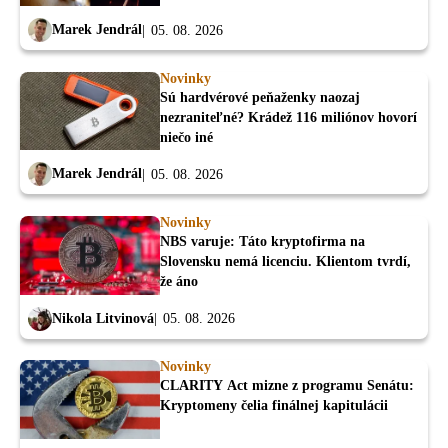
Marek Jendrál
05. 08. 2026
Novinky
Sú hardvérové peňaženky naozaj
nezraniteľné? Krádež 116 miliónov hovorí
niečo iné
Marek Jendrál
05. 08. 2026
Novinky
NBS varuje: Táto kryptofirma na
Slovensku nemá licenciu. Klientom tvrdí,
že áno
Nikola Litvinová
05. 08. 2026
Novinky
CLARITY Act mizne z programu Senátu:
Kryptomeny čelia finálnej kapitulácii