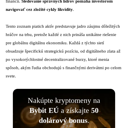
financií.
Sledovanie správnych lídrov pomáha investorom
navigovať cez zložité cykly likvidity
.
Tento zoznam piatich aktív predstavuje jadro záujmu dôležitých
hráčov na trhu, pretože každé z nich prináša unikátne riešenie
pre globálnu digitálnu ekonomiku. Každá z týchto sietí
obsadzuje špecifickú strategickú pozíciu, od digitálneho zlata až
po vysokorýchlostné decentralizované burzy, ktoré menia
spôsob, akým ľudia obchodujú s finančnými derivátmi po celom
svete.
Nakúpte kryptomeny na
Bybit EÚ
a získajte
50
dolárový bonus
.