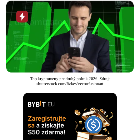
Horúca
novinka
Top kryptomeny pre druhý polrok 2026. Zdroj:
shutterstock.com/fizkes/vectorfusionart