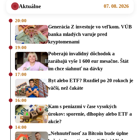
Aktuálne
07. 08. 2026
20:00
Generácia Z investuje vo veľkom. VÚB
banka mladých varuje pred
kryptomenami
19:00
Poberajú invalidný dôchodok a
zarábajú vyše 1 600 eur mesačne. Štát
im chce siahnuť na dávky
17:00
Byt alebo ETF? Rozdiel po 20 rokoch je
väčší, než čakáte
16:00
Kam s peniazmi v čase vysokých
úrokov: sporenie, dlhopisy alebo ETF a
akcie?
14:00
„Nehnuteľnosť za Bitcoin bude úplne