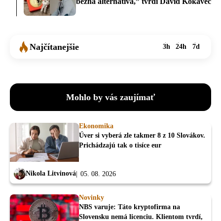
bežná alternatíva,” tvrdí Dávid Kokavec
Najčítanejšie
3h
24h
7d
Mohlo by vás zaujímať
Ekonomika
Úver si vyberá zle takmer 8 z 10 Slovákov.
Prichádzajú tak o tisíce eur
Nikola Litvinová
05. 08. 2026
Novinky
NBS varuje: Táto kryptofirma na
Slovensku nemá licenciu. Klientom tvrdí,