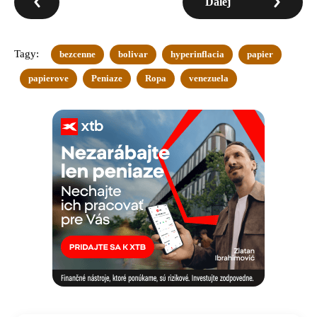
Ďalej
Tagy:
bezcenne
bolivar
hyperinflacia
papier
papierove
Peniaze
Ropa
venezuela