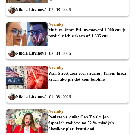
Nikola Litvinová
02. 08. 2026
Novinky
Muži vs. ženy: Pri investovaní 1 000 eur je
rozdiel v ich ziskoch až 1 335 eur
Nikola Litvinová
02. 08. 2026
Novinky
Wall Street zoči-voči strachu: Trhom hrozí
krach ako pri dot-com bubline
Nikola Litvinová
01. 08. 2026
Novinky
Peniaze vs. duša: Gen Z valcuje v
úsporách rodičov, no 52 % mladých
Slovákov platí krutú daň