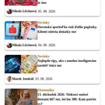
že áno
Nikola Litvinová
05. 08. 2026
Novinky
Slovenská sporiteľňa ruší ďalšie poplatky.
Klienti ušetria desiatky eur
Nikola Litvinová
04. 08. 2026
Novinky
Najlepšie tipy, ako s umelou inteligenciou
zarobiť tisíce eur
Marek Jendrál
03. 08. 2026
Ekonomika
13. dôchodok 2026: Niektorí seniori
dostanú 667 eur, iní len 300. Kam patríte
vy?