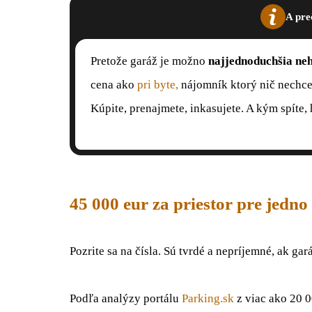
A pre
Pretože garáž je možno
najjednoduchšia neh
cena ako
pri byte,
nájomník ktorý nič nechce,
Kúpite, prenajmete, inkasujete. A kým spíte, 
45 000 eur za priestor pre jedno 
Pozrite sa na čísla. Sú tvrdé a nepríjemné, ak gar
Podľa analýzy portálu
Parking.sk
z viac ako 20 0