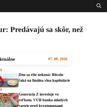
r: Predávajú sa skôr, než
ktuálne
07. 08. 2026
00
Dno sa ešte nekoná: Bitcoin
čaká na finálna vlna kapitulácie
00
Generácia Z investuje vo
veľkom. VÚB banka mladých
varuje pred kryptomenami