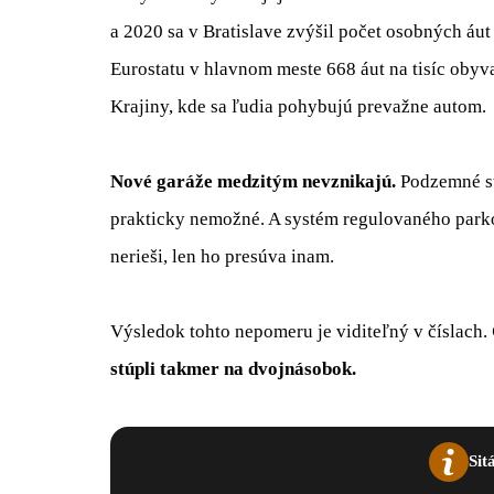
a 2020 sa v Bratislave zvýšil počet osobných áut
Eurostatu v hlavnom meste 668 áut na tisíc oby
Krajiny, kde sa ľudia pohybujú prevažne autom.
Nové garáže medzitým nevznikajú.
Podzemné sta
prakticky nemožné. A systém regulovaného park
nerieši, len ho presúva inam.
Výsledok tohto nepomeru je viditeľný v číslach.
stúpli takmer na dvojnásobok.
Sit