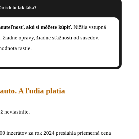
čo ich to tak láka?
nuteľnosť, akú si môžete kúpiť.
Nižšia vstupná
 žiadne opravy, žiadne sťažnosti od susedov.
hodnota rastie.
auto. A ľudia platia
áž nevlastníte.
00 inzerátov za rok 2024 presiahla priemerná cena