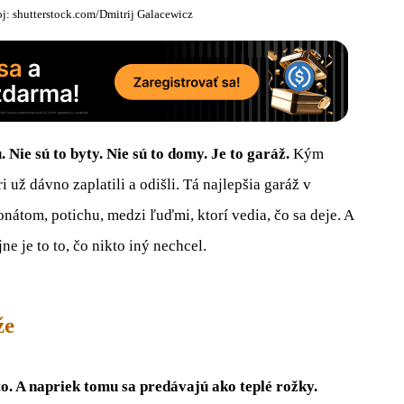
oj: shutterstock.com/Dmitrij Galacewicz
 Nie sú to byty. Nie sú to domy. Je to garáž.
Kým
i už dávno zaplatili a odišli. Tá najlepšia garáž v
fonátom, potichu, medzi ľuďmi, ktorí vedia, čo sa deje. A
e je to to, čo nikto iný nechcel.
že
o. A napriek tomu sa predávajú ako teplé rožky.