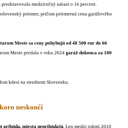
 predstavovalo medziročný nárast o 16 percent.
eloslovenský priemer, pričom priemerná cena garážového
tarom Meste sa ceny pohybujú od 48 500 eur do 66
arom Meste predala v roku 2024
garáž dokonca za 100
ý dom kdesi na strednom Slovensku.
skoro neskončí
t pribúda, miesta nepribúdajú
. Len medzi rokmi 2010