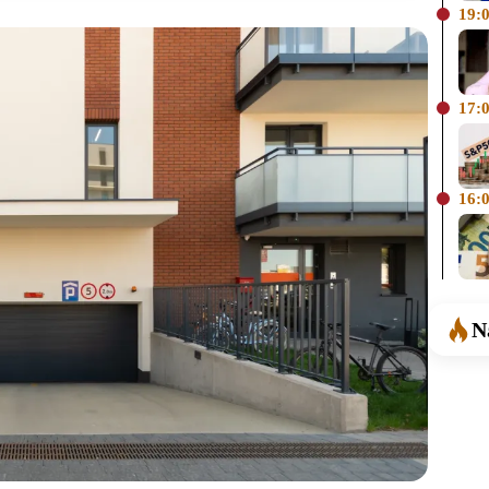
19:
17:
16:
N