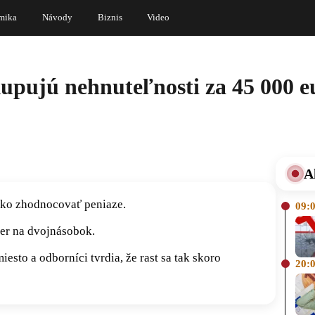
mika
Návody
Biznis
Video
kupujú nehnuteľnosti za 45 000 eu
A
 ako zhodnocovať peniaze.
09:
mer na dvojnásobok.
esto a odborníci tvrdia, že rast sa tak skoro
20: