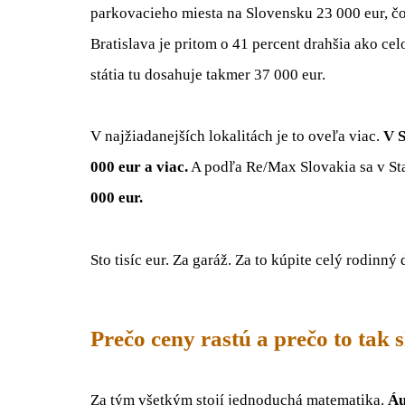
parkovacieho miesta na Slovensku 23 000 eur, čo
Bratislava je pritom o 41 percent drahšia ako c
státia tu dosahuje takmer 37 000 eur.
V najžiadanejších lokalitách je to oveľa viac.
V S
000 eur a viac.
A podľa Re/Max Slovakia sa v St
000 eur.
Sto tisíc eur. Za garáž. Za to kúpite celý rodinn
Prečo ceny rastú a prečo to tak 
Za tým všetkým stojí jednoduchá matematika.
Áu