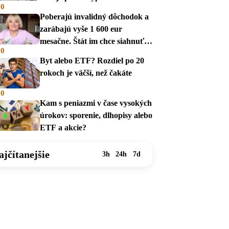
00
Poberajú invalidný dôchodok a
zarábajú vyše 1 600 eur
mesačne. Štát im chce siahnuť
00
na dávky
Byt alebo ETF? Rozdiel po 20
rokoch je väčší, než čakáte
00
Kam s peniazmi v čase vysokých
úrokov: sporenie, dlhopisy alebo
ETF a akcie?
ajčítanejšie
3h
24h
7d