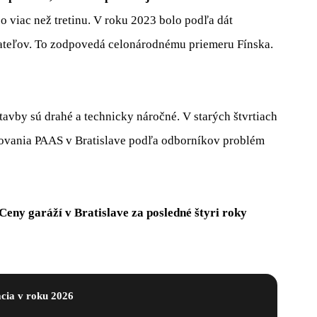
 o viac než tretinu. V roku 2023 bolo podľa dát
vateľov. To zodpovedá celonárodnému priemeru Fínska.
vby sú drahé a technicky náročné. V starých štvrtiach
ovania PAAS v Bratislave podľa odborníkov problém
Ceny garáží v Bratislave za posledné štyri roky
ácia v roku 2026