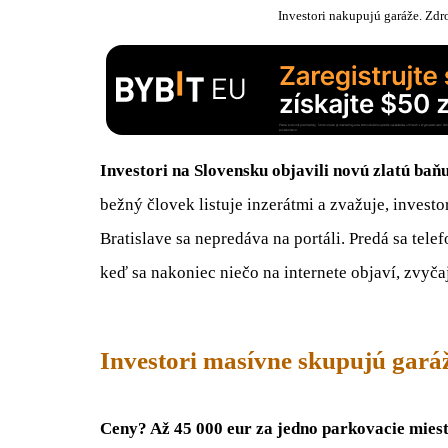
Investori nakupujú garáže. Zdr
Investori na Slovensku objavili novú zlatú baňu.
bežný človek listuje inzerátmi a zvažuje, investor
Bratislave sa nepredáva na portáli. Predá sa tele
keď sa nakoniec niečo na internete objaví, zvyčajn
Investori masívne skupujú gará
Ceny? Až 45 000 eur za jedno parkovacie miest