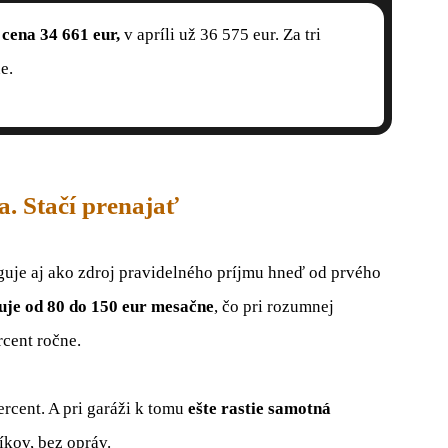
cena 34 661 eur,
v apríli už 36 575 eur. Za tri
e.
a. Stačí prenajať
guje aj ako zdroj pravidelného príjmu hneď od prvého
uje od 80 do 150 eur mesačne
, čo pri rozumnej
rcent ročne.
ercent. A pri garáži k tomu
ešte rastie samotná
íkov, bez opráv.