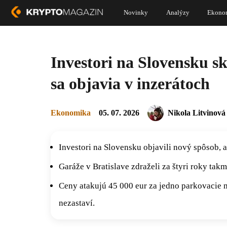
Novinky
Analýzy
Ekono
Investori na Slovensku s
sa objavia v inzerátoch
Ekonomika
05. 07. 2026
Nikola Litvinová
Investori na Slovensku objavili nový spôsob,
Garáže v Bratislave zdraželi za štyri roky tak
Ceny atakujú 45 000 eur za jedno parkovacie mi
nezastaví.