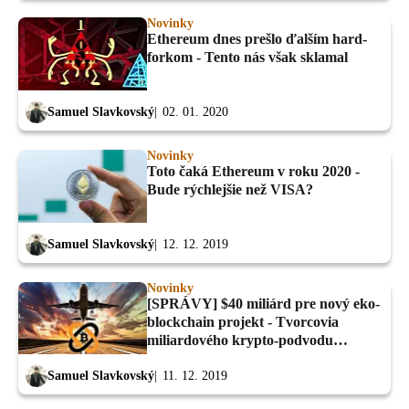
Novinky
Ethereum dnes prešlo ďalším hard-
forkom - Tento nás však sklamal
Samuel Slavkovský
02. 01. 2020
Novinky
Toto čaká Ethereum v roku 2020 -
Bude rýchlejšie než VISA?
Samuel Slavkovský
12. 12. 2019
Novinky
[SPRÁVY] $40 miliárd pre nový eko-
blockchain projekt - Tvorcovia
miliardového krypto-podvodu
zatknutí
Samuel Slavkovský
11. 12. 2019