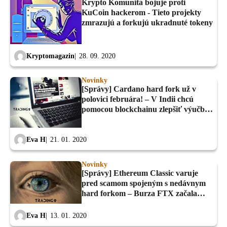
Krypto Komunita bojuje proti
KuCoin hackerom - Tieto projekty
zmrazujú a forkujú ukradnuté tokeny
Kryptomagazin
28. 09. 2020
Novinky
[Správy] Cardano hard fork už v
polovici februára! – V Indii chcú
pomocou blockchainu zlepšiť výučbu
na školách
Eva H
21. 01. 2020
Novinky
[Správy] Ethereum Classic varuje
pred scamom spojeným s nedávnym
hard forkom – Burza FTX začala
obchodovanie s Bitcoin opciami
Eva H
13. 01. 2020