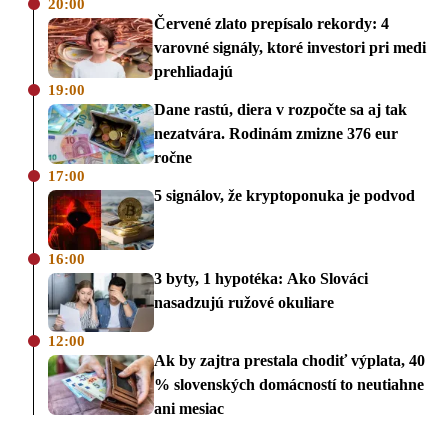
20:00
Červené zlato prepísalo rekordy: 4
varovné signály, ktoré investori pri medi
prehliadajú
19:00
Dane rastú, diera v rozpočte sa aj tak
nezatvára. Rodinám zmizne 376 eur
ročne
17:00
5 signálov, že kryptoponuka je podvod
16:00
3 byty, 1 hypotéka: Ako Slováci
nasadzujú ružové okuliare
12:00
Ak by zajtra prestala chodiť výplata, 40
% slovenských domácností to neutiahne
ani mesiac