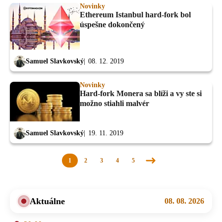
Novinky
Ethereum Istanbul hard-fork bol
úspešne dokončený
Samuel Slavkovský
08. 12. 2019
Novinky
Hard-fork Monera sa blíži a vy ste si
možno stiahli malvér
Samuel Slavkovský
19. 11. 2019
1
2
3
4
5
Nasledujúca
stránka
Aktuálne
08. 08. 2026