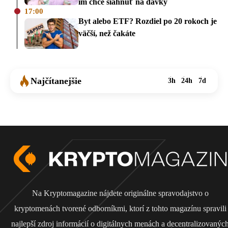
im chce siahnuť na dávky
17:00
Byt alebo ETF? Rozdiel po 20 rokoch je
väčší, než čakáte
Najčítanejšie
3h
24h
7d
Na Kryptomagazine nájdete originálne spravodajstvo o
kryptomenách tvorené odborníkmi, ktorí z tohto magazínu spravili
najlepší zdroj informácií o digitálnych menách a decentralizovanýc