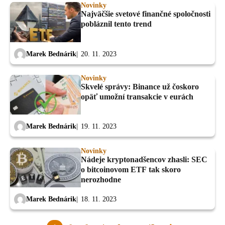
Novinky
Najväčšie svetové finančné spoločnosti
pobláznil tento trend
Marek Bednárik
20. 11. 2023
Novinky
Skvelé správy: Binance už čoskoro
opäť umožní transakcie v eurách
Marek Bednárik
19. 11. 2023
Novinky
Nádeje kryptonadšencov zhasli: SEC
o bitcoinovom ETF tak skoro
nerozhodne
Marek Bednárik
18. 11. 2023