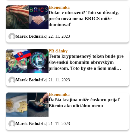
Ekonomika
Dolár v ohrození? Toto sú dôvody,
prečo nová mena BRICS môže
dominovať
Marek Bednárik
22. 11. 2023
PR články
Tento kryptomenový token bude pre
slovenskú komunitu obrovským
prínosom. Toto by ste o ňom mali
vedieť
Marek Bednárik
21. 11. 2023
Ekonomika
Ďalšia krajina môže čoskoro prijať
Bitcoin ako oficiálnu menu
Marek Bednárik
21. 11. 2023