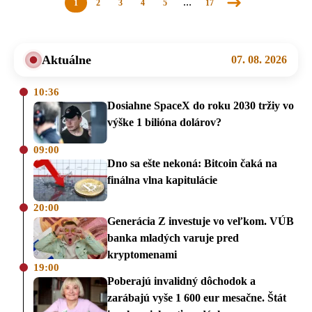
1
2
3
4
5
…
17
Nasledujúca
stránka
Aktuálne
07. 08. 2026
10:36
Dosiahne SpaceX do roku 2030 tržiy vo
výške 1 bilióna dolárov?
09:00
Dno sa ešte nekoná: Bitcoin čaká na
finálna vlna kapitulácie
20:00
Generácia Z investuje vo veľkom. VÚB
banka mladých varuje pred
kryptomenami
19:00
Poberajú invalidný dôchodok a
zarábajú vyše 1 600 eur mesačne. Štát