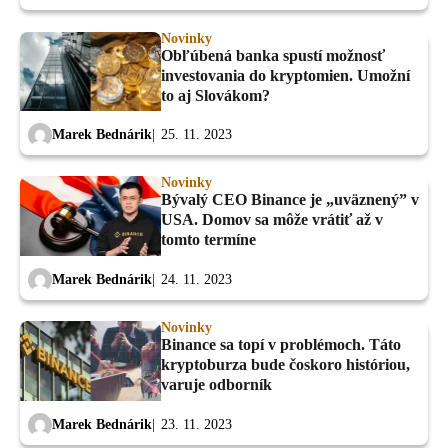
Novinky
Obľúbená banka spustí možnosť
investovania do kryptomien. Umožní
to aj Slovákom?
Marek Bednárik
25. 11. 2023
Novinky
Bývalý CEO Binance je „uväznený” v
USA. Domov sa môže vrátiť až v
tomto termíne
Marek Bednárik
24. 11. 2023
Novinky
Binance sa topí v problémoch. Táto
kryptoburza bude čoskoro históriou,
varuje odborník
Marek Bednárik
23. 11. 2023