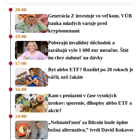
20:00
Generácia Z investuje vo veľkom. VÚB
banka mladých varuje pred
kryptomenami
19:00
Poberajú invalidný dôchodok a
zarábajú vyše 1 600 eur mesačne. Štát
im chce siahnuť na dávky
17:00
Byt alebo ETF? Rozdiel po 20 rokoch je
väčší, než čakáte
16:00
Kam s peniazmi v čase vysokých
úrokov: sporenie, dlhopisy alebo ETF a
akcie?
14:00
„Nehnuteľnosť za Bitcoin bude úplne
bežná alternatíva,” tvrdí Dávid Kokavec