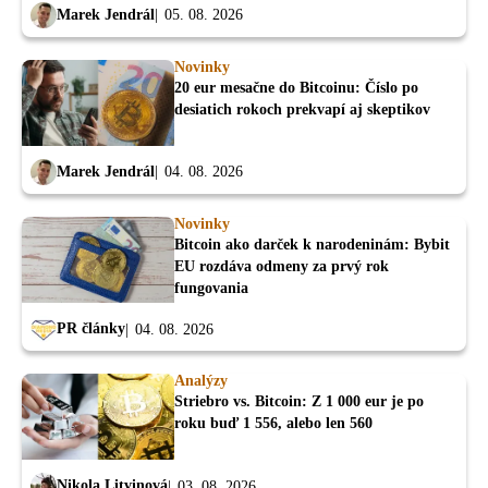
Marek Jendrál
05. 08. 2026
Novinky
20 eur mesačne do Bitcoinu: Číslo po
desiatich rokoch prekvapí aj skeptikov
Marek Jendrál
04. 08. 2026
Novinky
Bitcoin ako darček k narodeninám: Bybit
EU rozdáva odmeny za prvý rok
fungovania
PR články
04. 08. 2026
Analýzy
Striebro vs. Bitcoin: Z 1 000 eur je po
roku buď 1 556, alebo len 560
Nikola Litvinová
03. 08. 2026