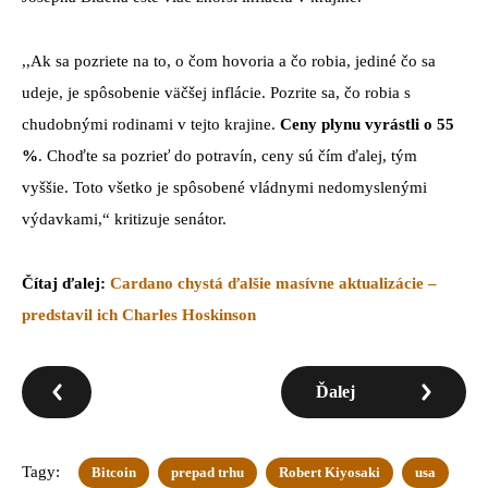
,,Ak sa pozriete na to, o čom hovoria a čo robia, jediné čo sa
udeje, je spôsobenie väčšej inflácie. Pozrite sa, čo robia s
chudobnými rodinami v tejto krajine.
Ceny plynu vyrástli o 55
%
. Choďte sa pozrieť do potravín, ceny sú čím ďalej, tým
vyššie. Toto všetko je spôsobené vládnymi nedomyslenými
výdavkami,“ kritizuje senátor.
Čítaj ďalej:
Cardano chystá ďalšie masívne aktualizácie –
predstavil ich Charles Hoskinson
Ďalej
Tagy:
Bitcoin
prepad trhu
Robert Kiyosaki
usa