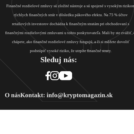
Finančné rozdielové zmluvy sú zložité nástroje a sú spojené s vysokým riziko
rýchlych finančných strát v dôsledku pákového efektu. Na 75 % účtov
retailových investorov dochádza k finančným stratám pri obchodovaní s
finančnými rozdielovými zmluvami u tohto poskytovateľa. Mali by ste zvážiť, 
chápete, ako finančné rozdielové zmluvy fungujú, a či si môžete dovoliť
podstúpiť vysoké riziko, že utrpíte finančné straty.
Sleduj nás:
O nás
Kontakt: info@kryptomagazin.sk