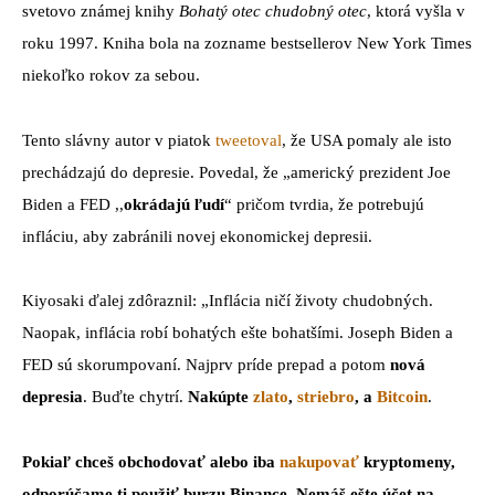
svetovo známej knihy
Bohatý otec chudobný otec
, ktorá vyšla v
roku 1997. Kniha bola na zozname bestsellerov New York Times
niekoľko rokov za sebou.
Tento slávny autor v piatok
tweetoval
, že USA pomaly ale isto
prechádzajú do depresie. Povedal, že „americký prezident Joe
Biden a FED ,,
okrádajú ľudí
“ pričom tvrdia, že potrebujú
infláciu, aby zabránili novej ekonomickej depresii.
Kiyosaki ďalej zdôraznil: „Inflácia ničí životy chudobných.
Naopak, inflácia robí bohatých ešte bohatšími. Joseph Biden a
FED sú skorumpovaní. Najprv príde prepad a potom
nová
depresia
. Buďte chytrí.
Nakúpte
zlato
,
striebro
, a
Bitcoin
.
Pokiaľ chceš obchodovať alebo iba
nakupovať
kryptomeny,
odporúčame ti použiť burzu Binance. Nemáš ešte účet na