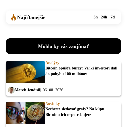
Najčítanejšie
3h
24h
7d
Mohlo by vás zaujímať
Analýzy
Bitcoin opúšťa burzy: Veľkí investori dali
do pohybu 100 miliónov
Marek Jendrál
06. 08. 2026
Novinky
Nechcete sledovať grafy? Na kúpu
Bitcoinu ich nepotrebujete