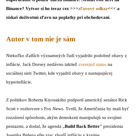
Binance? Vytvor si ho teraz cez >>>
zľavový odkaz
<<< a
získaš doživotnú zľavu na poplatky pri obchodovaní.
Autor v tom nie je sám
Niekoľko ďalších významných ľudí vyjadrilo podobné obavy z
inflácie. Jack Dorsey nedávno taktiež
zverejnil status
na
sociálnej sieti Twitter, kde vyjadril obavy z nastupujúcej
hyperinflácie.
Z politikov Roberta Kiyosakiho podporil americký senátor Rick
Scott v rozhovore s Fox News. Tvrdí, že Američania by mali byť
rozzúrení spôsobom, akým demokrati manipulujú so svojimi
peniazmi, a dodal, že agenda „
Build Back Better
” prezidenta
Josepha Bidena ešte viac zhorší infláciu v krajine.