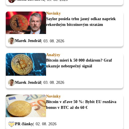
Novinky
Saylor posiela trhu jasný odkaz napriek
rekordným bitcoinovým stratám
Marek Jendrál
03. 08. 2026
Analýzy
Bitcoin mieri k 50 000 dolárom? Graf
ukazuje nebezpečný signál
Marek Jendrál
03. 08. 2026
Novinky
Bitcoin v zľave 50 %: Bybit EU rozdáva
bonus v BTC až do 60 €
PR články
02. 08. 2026