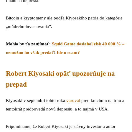
finančná depresia.
Bitcoin a kryptomeny ale podľa Kiyosakiho patria do kategórie
„múdreho investovania”.
Mohlo by ťa zaujímať:
Squid Game dosiahol zisk 40 000 % –
nemožno ho však predať! Ide o scam?
Robert Kiyosaki opäť upozorňuje na
prepad
Kiyosaki v septembri tohto roka
varoval
pred krachom na trhu a
tentokrát predpovedá novú depresiu, a to najmä v USA.
Pripomíname, že Robert Kiyosaki je slávny investor a autor