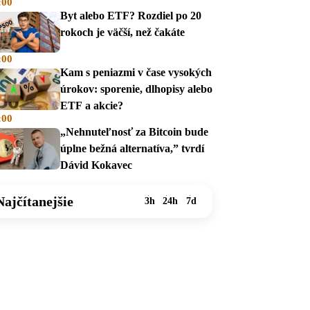
:00
na dávky
Byt alebo ETF? Rozdiel po 20
rokoch je väčší, než čakáte
:00
Kam s peniazmi v čase vysokých
úrokov: sporenie, dlhopisy alebo
ETF a akcie?
:00
„Nehnuteľnosť za Bitcoin bude
úplne bežná alternatíva,” tvrdí
Dávid Kokavec
Najčítanejšie
3h
24h
7d