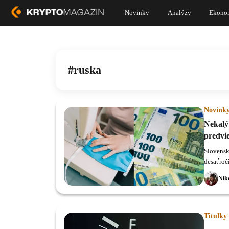
Novinky
Analýzy
Ekono
ruska
Novink
Nekalý 
predvie
Slovensk
desaťroč
Nik
Titulky