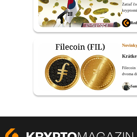
Zatiaľ č
kryptomi
Red
Novink
Krátke 
Filecoin láme rekordy Vývojá
dvoma dň
Sam