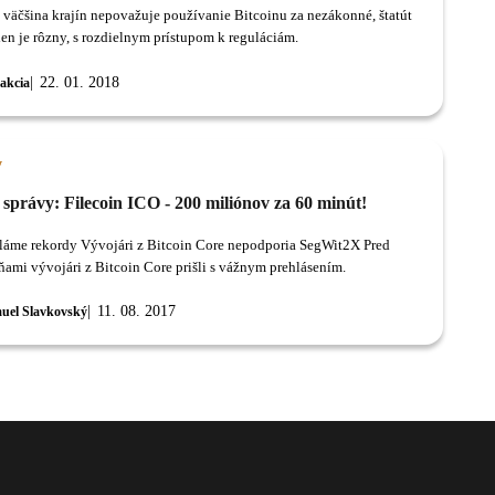
o väčšina krajín nepovažuje používanie Bitcoinu za nezákonné, štatút
en je rôzny, s rozdielnym prístupom k reguláciám.
22. 01. 2018
akcia
y
správy: Filecoin ICO - 200 miliónov za 60 minút!
ri z Bitcoin Core nepodporia SegWit2X Pred
ami vývojári z Bitcoin Core prišli s vážnym prehlásením.
11. 08. 2017
uel Slavkovský