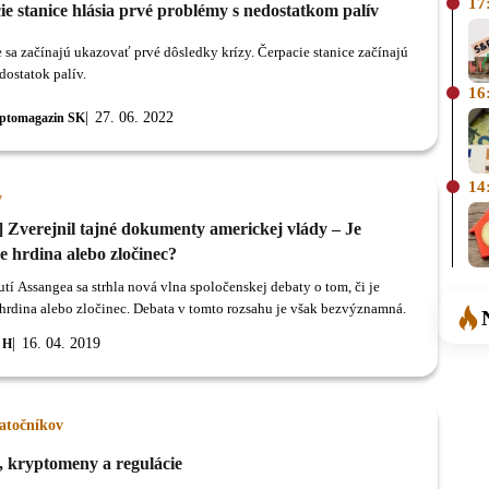
17
e stanice hlásia prvé problémy s nedostatkom palív
 sa začínajú ukazovať prvé dôsledky krízy. Čerpacie stanice začínajú
dostatok palív.
16
27. 06. 2022
ptomagazin SK
14
y
] Zverejnil tajné dokumenty americkej vlády – Je
e hrdina alebo zločinec?
tí Assangea sa strhla nová vlna spoločenskej debaty o tom, či je
hrdina alebo zločinec. Debata v tomto rozsahu je však bezvýznamná.
16. 04. 2019
 H
iatočníkov
, kryptomeny a regulácie