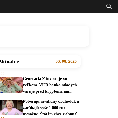
Aktuálne
06. 08. 2026
:00
Generácia Z investuje vo
veľkom. VÚB banka mladých
varuje pred kryptomenami
:00
Poberajú invalidný dôchodok a
zarábajú vyše 1 600 eur
mesačne. Štát im chce siahnuť