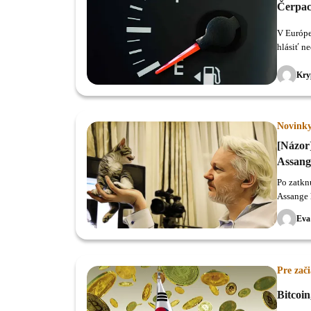
Čerpaci
V Európe
hlásiť ne
Kry
Novink
[Názor
Assang
Po zatknu
Assange 
Eva
Pre zač
Bitcoin