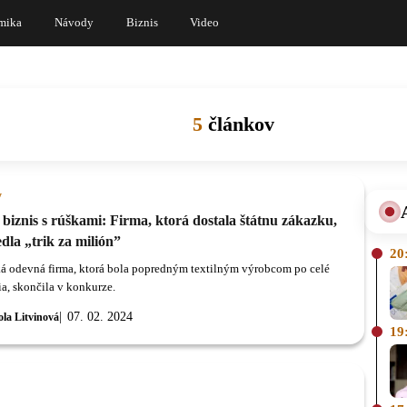
mika
Návody
Biznis
Video
5
článkov
y
biznis s rúškami: Firma, ktorá dostala štátnu zákazku,
dla „trik za milión”
20
á odevná firma, ktorá bola popredným textilným výrobcom po celé
ia, skončila v konkurze.
07. 02. 2024
ola Litvinová
19