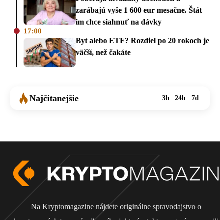
zarábajú vyše 1 600 eur mesačne. Štát
im chce siahnuť na dávky
17:00
Byt alebo ETF? Rozdiel po 20 rokoch je
väčší, než čakáte
Najčítanejšie
3h
24h
7d
Na Kryptomagazine nájdete originálne spravodajstvo o