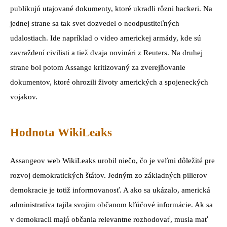
publikujú utajované dokumenty, ktoré ukradli rôzni hackeri. Na
jednej strane sa tak svet dozvedel o neodpustiteľných
udalostiach. Ide napríklad o video americkej armády, kde sú
zavraždení civilisti a tiež dvaja novinári z Reuters. Na druhej
strane bol potom Assange kritizovaný za zverejňovanie
dokumentov, ktoré ohrozili životy amerických a spojeneckých
vojakov.
Hodnota WikiLeaks
Assangeov web WikiLeaks urobil niečo, čo je veľmi dôležité pre
rozvoj demokratických štátov. Jedným zo základných pilierov
demokracie je totiž informovanosť. A ako sa ukázalo, americká
administratíva tajila svojim občanom kľúčové informácie. Ak sa
v demokracii majú občania relevantne rozhodovať, musia mať