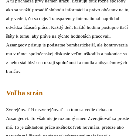
A tu prichádza prvý kameň úrazu. Existujú totiž rôzne spôsoby,
ako sa snažiť presadiť slobodu informácií a právo občanov na to,
aby vedeli, čo sa deje. Transparency International napríklad
odvádza úžasnú prácu. Každý deň, každú hodinu postupne tlačí
štáty k tomu, aby práve na týchto hodnotách pracovali.
Assangeov prístup je podstatne bombastickejší, ale kontroverzia
mu v rámci spoločenskej diskusie veľmi uškodila a nakoniec sa
z neho stal bizár na okraji spoločnosti a modla antisystémových
buričov.
Voľba strán
Zverejňovať či nezverejňovať – o tom sa vedie debata o
Assangeovi. To však nie je rozumný smer. Zverejňovať sa proste
má. To je základom práce akéhokoľvek novinára, pretože ako
novinár má človek povinnosť informovať spoločnosť o