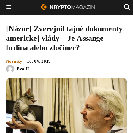
[Názor] Zverejnil tajné dokumenty
americkej vlády – Je Assange
hrdina alebo zločinec?
Novinky
16. 04. 2019
Eva H