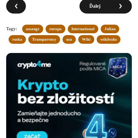
Ďalej
Tagy:
assange
europa
International
Julian
ruska
Transparency
usa
Wiki
wikileaks