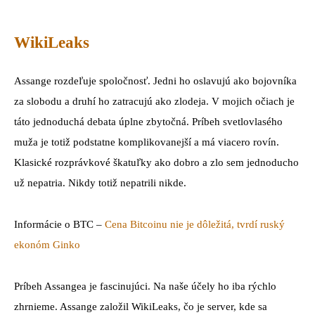
WikiLeaks
Assange rozdeľuje spoločnosť. Jedni ho oslavujú ako bojovníka
za slobodu a druhí ho zatracujú ako zlodeja. V mojich očiach je
táto jednoduchá debata úplne zbytočná. Príbeh svetlovlasého
muža je totiž podstatne komplikovanejší a má viacero rovín.
Klasické rozprávkové škatuľky ako dobro a zlo sem jednoducho
už nepatria. Nikdy totiž nepatrili nikde.
Informácie o BTC –
Cena Bitcoinu nie je dôležitá, tvrdí ruský
ekonóm Ginko
Príbeh Assangea je fascinujúci. Na naše účely ho iba rýchlo
zhrnieme. Assange založil WikiLeaks, čo je server, kde sa