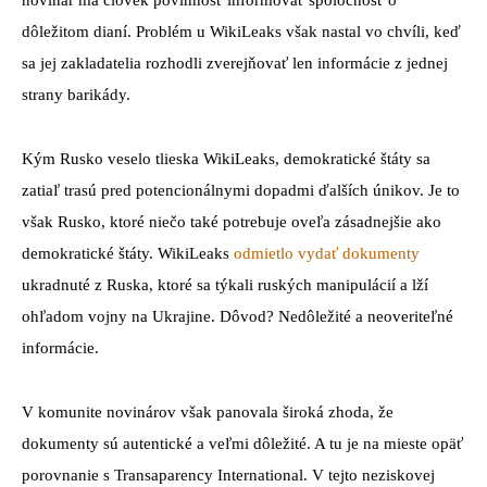
dôležitom dianí. Problém u WikiLeaks však nastal vo chvíli, keď
sa jej zakladatelia rozhodli zverejňovať len informácie z jednej
strany barikády.
Kým Rusko veselo tlieska WikiLeaks, demokratické štáty sa
zatiaľ trasú pred potencionálnymi dopadmi ďalších únikov. Je to
však Rusko, ktoré niečo také potrebuje oveľa zásadnejšie ako
demokratické štáty. WikiLeaks
odmietlo vydať dokumenty
ukradnuté z Ruska, ktoré sa týkali ruských manipulácií a lží
ohľadom vojny na Ukrajine. Dôvod? Nedôležité a neoveriteľné
informácie.
V komunite novinárov však panovala široká zhoda, že
dokumenty sú autentické a veľmi dôležité. A tu je na mieste opäť
porovnanie s Transaparency International. V tejto neziskovej