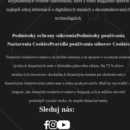
kryptomenách tvorené odborníkmi, ktorí z tohto magazínu spravili
najlepší zdroj informácií o digitálnych menách a decentralizovanýc
technológiách.
Podmienky ochrany súkromia
Podmienky používania
Nastavenia Cookies
Pravidlá používania súborov Cookies
Finančné rozdielové zmluvy sú zložité nástroje a sú spojené s vysokým riziko
rýchlych finančných strát v dôsledku pákového efektu. Na 75 % účtov
retailových investorov dochádza k finančným stratám pri obchodovaní s
finančnými rozdielovými zmluvami u tohto poskytovateľa. Mali by ste zvážiť, 
chápete, ako finančné rozdielové zmluvy fungujú, a či si môžete dovoliť
podstúpiť vysoké riziko, že utrpíte finančné straty.
Sleduj nás: