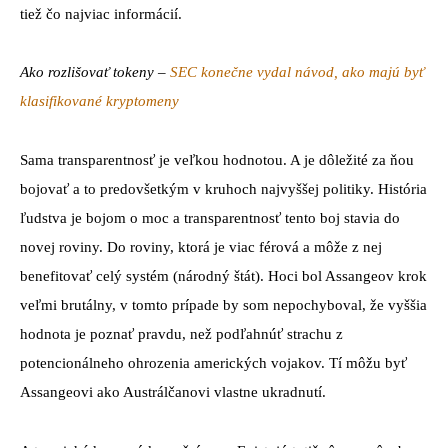
tiež čo najviac informácií.
Ako rozlišovať tokeny –
SEC konečne vydal návod, ako majú byť
klasifikované kryptomeny
Sama transparentnosť je veľkou hodnotou. A je dôležité za ňou
bojovať a to predovšetkým v kruhoch najvyššej politiky. História
ľudstva je bojom o moc a transparentnosť tento boj stavia do
novej roviny. Do roviny, ktorá je viac férová a môže z nej
benefitovať celý systém (národný štát). Hoci bol Assangeov krok
veľmi brutálny, v tomto prípade by som nepochyboval, že vyššia
hodnota je poznať pravdu, než podľahnúť strachu z
potencionálneho ohrozenia amerických vojakov. Tí môžu byť
Assangeovi ako Austrálčanovi vlastne ukradnutí.