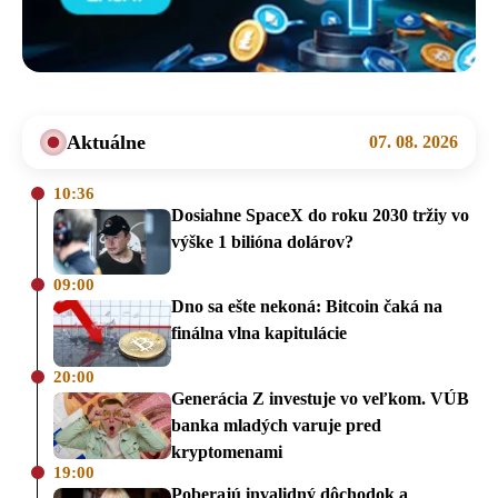
Aktuálne
07. 08. 2026
10:36
Dosiahne SpaceX do roku 2030 tržiy vo
výške 1 bilióna dolárov?
09:00
Dno sa ešte nekoná: Bitcoin čaká na
finálna vlna kapitulácie
20:00
Generácia Z investuje vo veľkom. VÚB
banka mladých varuje pred
kryptomenami
19:00
Poberajú invalidný dôchodok a