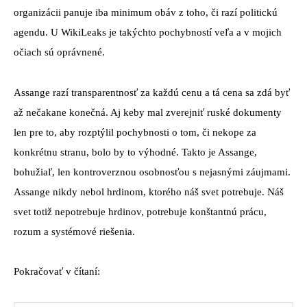
organizácii panuje iba minimum obáv z toho, či razí politickú
agendu. U WikiLeaks je takýchto pochybností veľa a v mojich
očiach sú oprávnené.
Assange razí transparentnosť za každú cenu a tá cena sa zdá byť
až nečakane konečná. Aj keby mal zverejniť ruské dokumenty
len pre to, aby rozptýlil pochybnosti o tom, či nekope za
konkrétnu stranu, bolo by to výhodné. Takto je Assange,
bohužiaľ, len kontroverznou osobnosťou s nejasnými záujmami.
Assange nikdy nebol hrdinom, ktorého náš svet potrebuje. Náš
svet totiž nepotrebuje hrdinov, potrebuje konštantnú prácu,
rozum a systémové riešenia.
Pokračovať v čítaní: