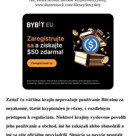
www.shutterstock.com/AlexeyStruyskiy
Zatiaľ čo väčšina krajín nepovažuje používanie Bitcoinu za
nezákonné, štatút kryptomien je rôzny, s rozdielnym
prístupom k reguláciám. Niektoré krajiny vyslovene povolili
jeho používanie a obchod, iné ho zakázali alebo obmedzili a
iné sa ešte oficiálne nevyjadrili. Situácia sa navyše neustále