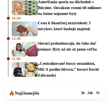
Američania sporia na dôchodok v
Bitcoine. Slovákom vezmú 60 miliónov
na štátne nájomné byty
16:00
Cesta k finančnej nezávislosti: 5
návykov, ktoré budujú majetok
12:00
Slováci prehodnocujú, do čoho dať
peniaze: Byty už nie sú jasná voľba
11:00
„Centralizované burzy nezaniknú,
MiCA posilní dôveru,” hovorí David
Zábranský
Najčítanejšie
3h
24h
7d