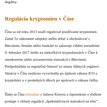
ilegálny.
Regulácia kryptomien v Číne
Čína sa od roku 2013 snaží regulovať používanie kryptomien.
Zatiaľ čo súkromné subjekty môžu držať a obchodovať s
Bitcoinmi, firmám alebo bankám to zakazuje vládne nariadenie.
9. februára 2017 došlo na niekoľkých kryptoburzách v Číne k
oneskoreniu alebo pozastaveniu transakcií s Bitcoinmi.
Predpokladala sa regulačná činnosť zo strany štátnych orgánov.
Situácia v Číne nedávno vyvrcholila po úplnom zákaze ICO a
kryptobúrz a v posledných dňoch po správach o zákaze ťažby.
Ďalej sa Čína
dohaduje
s Južnou Kóreou a Japonskom o ďalšom
postupe v oblasti regulácií „špekulatívnych transakcií na trhu”.