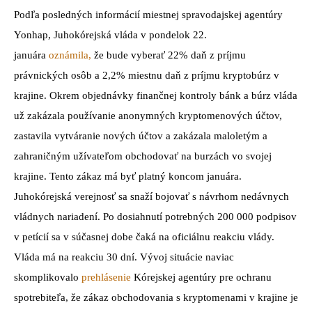
Podľa posledných informácií miestnej spravodajskej agentúry
Yonhap, Juhokórejská vláda v pondelok 22.
januára
oznámila,
že bude vyberať 22% daň z príjmu
právnických osôb a 2,2% miestnu daň z príjmu kryptobúrz v
krajine. Okrem objednávky finančnej kontroly bánk a búrz vláda
už zakázala používanie anonymných kryptomenových účtov,
zastavila vytváranie nových účtov a zakázala maloletým a
zahraničným užívateľom obchodovať na burzách vo svojej
krajine. Tento zákaz má byť platný koncom januára.
Juhokórejská verejnosť sa snaží bojovať s návrhom nedávnych
vládnych nariadení. Po dosiahnutí potrebných 200 000 podpisov
v petícií sa v súčasnej dobe čaká na oficiálnu reakciu vlády.
Vláda má na reakciu 30 dní. Vývoj situácie naviac
skomplikovalo
prehlásenie
Kórejskej agentúry pre ochranu
spotrebiteľa, že zákaz obchodovania s kryptomenami v krajine je