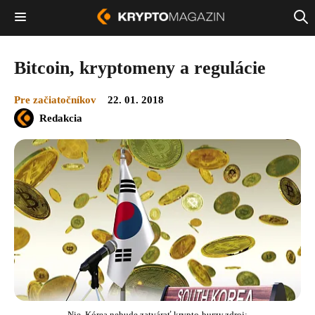
Bitcoin, kryptomeny a regulácie
Pre začiatočníkov
22. 01. 2018
Redakcia
Nie, Kórea nebude zatvárať krypto-burzy,zdroj: