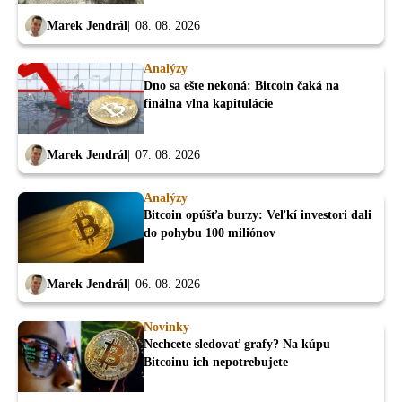
Marek Jendrál
08. 08. 2026
Analýzy
Dno sa ešte nekoná: Bitcoin čaká na
finálna vlna kapitulácie
Marek Jendrál
07. 08. 2026
Analýzy
Bitcoin opúšťa burzy: Veľkí investori dali
do pohybu 100 miliónov
Marek Jendrál
06. 08. 2026
Novinky
Nechcete sledovať grafy? Na kúpu
Bitcoinu ich nepotrebujete