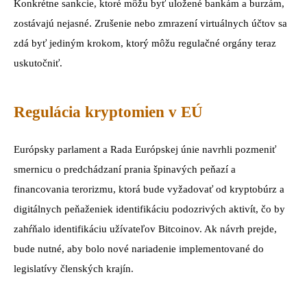
Konkrétne sankcie, ktoré môžu byť uložené bankám a burzám,
zostávajú nejasné. Zrušenie nebo zmrazení virtuálnych účtov sa
zdá byť jediným krokom, ktorý môžu regulačné orgány teraz
uskutočniť.
Regulácia kryptomien v EÚ
Európsky parlament a Rada Európskej únie navrhli pozmeniť
smernicu o predchádzaní prania špinavých peňazí a
financovania terorizmu, ktorá bude vyžadovať od kryptobúrz a
digitálnych peňaženiek identifikáciu podozrivých aktivít, čo by
zahŕňalo identifikáciu užívateľov Bitcoinov. Ak návrh prejde,
bude nutné, aby bolo nové nariadenie implementované do
legislatívy členských krajín.