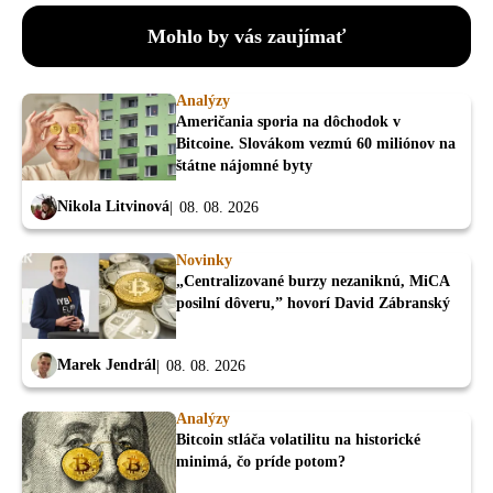
Mohlo by vás zaujímať
Analýzy
Američania sporia na dôchodok v
Bitcoine. Slovákom vezmú 60 miliónov na
štátne nájomné byty
Nikola Litvinová
08. 08. 2026
Novinky
„Centralizované burzy nezaniknú, MiCA
posilní dôveru,” hovorí David Zábranský
Marek Jendrál
08. 08. 2026
Analýzy
Bitcoin stláča volatilitu na historické
minimá, čo príde potom?