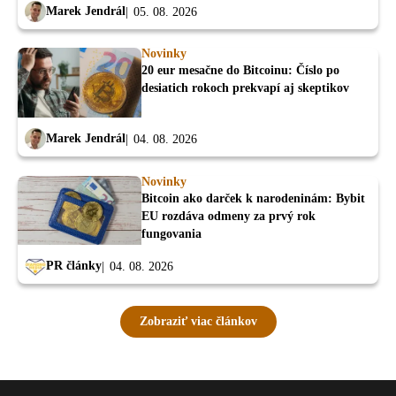
Marek Jendrál
05. 08. 2026
Novinky
20 eur mesačne do Bitcoinu: Číslo po
desiatich rokoch prekvapí aj skeptikov
Marek Jendrál
04. 08. 2026
Novinky
Bitcoin ako darček k narodeninám: Bybit
EU rozdáva odmeny za prvý rok
fungovania
PR články
04. 08. 2026
Zobraziť viac článkov