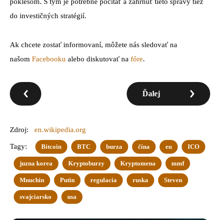
poklesom. S tým je potrebné počítať a zahrnúť tieto správy tiež
do investičných stratégií.
Ak chcete zostať informovaní, môžete nás sledovať na
našom
Facebooku
alebo diskutovať na
fóre
.
Ďalej
Zdroj:
en.wikipedia.org
Tagy:
Bitcoin
BTC
burza
čína
eu
ICO
juzna korea
Kryptoburzy
Kryptomena
mmf
Mnuchin
Putin
regulacia
ruska
Steven
svajciarsko
usa