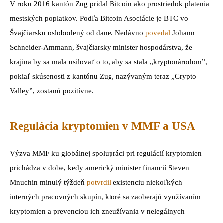
V roku 2016 kantón Zug pridal Bitcoin ako prostriedok platenia
mestských poplatkov. Podľa Bitcoin Asociácie je BTC vo
Švajčiarsku oslobodený od dane. Nedávno
povedal
Johann
Schneider-Ammann, švajčiarsky minister hospodárstva, že
krajina by sa mala usilovať o to, aby sa stala „kryptonárodom”,
pokiaľ skúsenosti z kantónu Zug, nazývaným teraz „Crypto
Valley”, zostanú pozitívne.
Regulácia kryptomien v MMF a USA
Výzva MMF ku globálnej spolupráci pri regulácií kryptomien
prichádza v dobe, kedy americký minister financií Steven
Mnuchin minulý týždeň
potvrdil
existenciu niekoľkých
interných pracovných skupín, ktoré sa zaoberajú využívaním
kryptomien a prevenciou ich zneužívania v nelegálnych