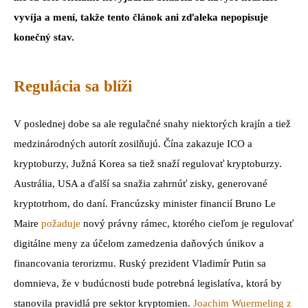
vyvíja a mení, takže tento článok ani zďaleka nepopisuje
konečný stav.
Regulácia sa blíži
V poslednej dobe sa ale regulačné snahy niektorých krajín a tiež
medzinárodných autorít zosilňujú. Čína zakazuje ICO a
kryptoburzy, Južná Korea sa tiež snaží regulovať kryptoburzy.
Austrália, USA a ďalší sa snažia zahrnúť zisky, generované
kryptotrhom, do daní. Francúzsky minister financií Bruno Le
Maire
požaduje
nový právny rámec, ktorého cieľom je regulovať
digitálne meny za účelom zamedzenia daňových únikov a
financovania terorizmu. Ruský prezident Vladimír Putin sa
domnieva, že v budúcnosti bude potrebná legislatíva, ktorá by
stanovila pravidlá pre sektor kryptomien.
Joachim Wuermeling z