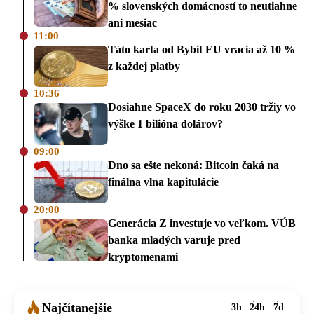
% slovenských domácností to neutiahne
ani mesiac
11:00
Táto karta od Bybit EU vracia až 10 %
z každej platby
10:36
Dosiahne SpaceX do roku 2030 tržiy vo
výške 1 bilióna dolárov?
09:00
Dno sa ešte nekoná: Bitcoin čaká na
finálna vlna kapitulácie
20:00
Generácia Z investuje vo veľkom. VÚB
banka mladých varuje pred
kryptomenami
Najčítanejšie
3h
24h
7d