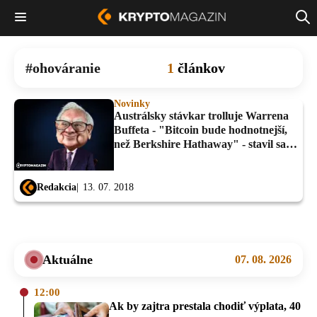
ohováranie
1
článkov
Novinky
Austrálsky stávkar trolluje Warrena
Buffeta - "Bitcoin bude hodnotnejší,
než Berkshire Hathaway" - stavil sa o
milióny!
Redakcia
13. 07. 2018
Aktuálne
07. 08. 2026
12:00
Ak by zajtra prestala chodiť výplata, 40