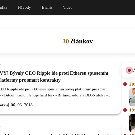
mika
Návody
Biznis
Video
30
článkov
y
Y] Bývalý CEO Ripple ide proti Ethereu spustením
platformy pre smart kontrakty
20
EO Ripple ide proti Ethereu spustením novej platformy pre smart
y - Bitcoin Gold plánuje hard fork - Bitfinex odolala DDoS útoku -
tvára fond na rozvoj blockchain protokolu - Centrálna banka Južnej
06. 06. 2018
akcia
testovala PoC na Quore - Samsung spúšťa vlastnú blockchainovú
19
u - Dánsko sa pridáva k deklarácii 24 krajín EU o spolupráci na
in technológii - DLH oznámila partnerstvo s blockchainovou
ou TradeIX - Fujitsu spustil systém pre skladovanie dát, založený na
y
ine - GMO Internet má nový Bitcoin miner, založený na 7 nm čipe -