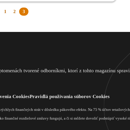
1
2
3
edchádzajúca
ránka
tomenách tvorené odborníkmi, ktorí z tohto magazínu spravili
venia Cookies
Pravidlá používania súborov Cookies
m rýchlych finančných strát v dôsledku pákového efektu. Na 75 % účtov retailový
o finančné rozdielové zmluvy fungujú, a či si môžete dovoliť podstúpiť vysoké rizi