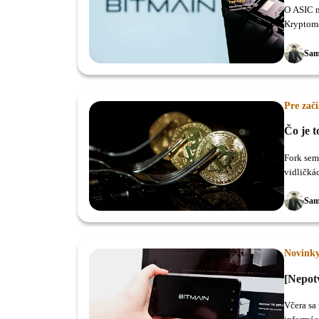
O ASIC m
Kryptoma
napríkla
Sam
Pre zač
Čo je t
Fork sem
vidličkác
Sam
Novink
[Nepot
Včera sa