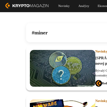
Novinky
Analýzy
Ekono
miner
Novink
[SPRÁV
novej 
Bývalý C
kontrakt
Huobi vy
Red
Afriky o
platform
blockcha
platform
Novink
blockcha