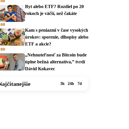
:00
na dávky
Byt alebo ETF? Rozdiel po 20
rokoch je väčší, než čakáte
:00
Kam s peniazmi v čase vysokých
úrokov: sporenie, dlhopisy alebo
ETF a akcie?
:00
„Nehnuteľnosť za Bitcoin bude
úplne bežná alternatíva,” tvrdí
Dávid Kokavec
Najčítanejšie
3h
24h
7d