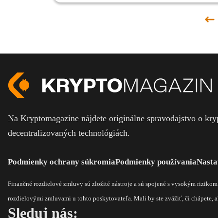
Pr
st
Na Kryptomagazine nájdete originálne spravodajstvo o kryp
decentralizovaných technológiách.
Podmienky ochrany súkromia
Podmienky používania
Nasta
Finančné rozdielové zmluvy sú zložité nástroje a sú spojené s vysokým riziko
rozdielovými zmluvami u tohto poskytovateľa. Mali by ste zvážiť, či chápete, ak
Sleduj nás: