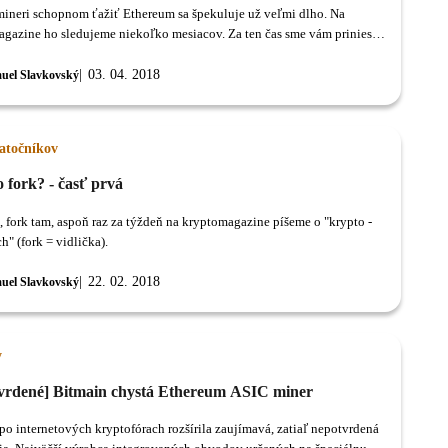
ineri schopnom ťažiť Ethereum sa špekuluje už veľmi dlho. Na
gazine ho sledujeme niekoľko mesiacov. Za ten čas sme vám priniesli
d kompletnú uniknutú špecifikáciu tohto produktu.
03. 04. 2018
uel Slavkovský
iatočníkov
o fork? - časť prvá
, fork tam, aspoň raz za týždeň na kryptomagazine píšeme o "krypto -
h" (fork = vidlička).
22. 02. 2018
uel Slavkovský
y
vrdené] Bitmain chystá Ethereum ASIC miner
 po internetových kryptofórach rozšírila zaujímavá, zatiaľ nepotvrdená