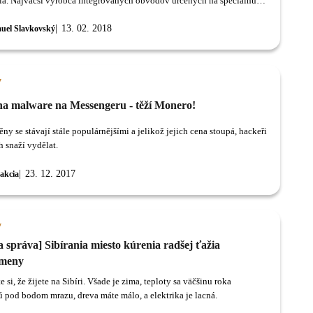
ia. Najväčší výrobca integrovaných obvodov určených na špeciálnu
(konkrétne ASIC minerov) vraj pripravuje miner určený na ťažbu
eny Ethereum.
13. 02. 2018
uel Slavkovský
y
na malware na Messengeru - těží Monero!
y se stávají stále populárnějšími a jelikož jejich cena stoupá, hackeři
h snaží vydělat.
23. 12. 2017
akcia
y
 správa] Sibírania miesto kúrenia radšej ťažia
omeny
e si, že žijete na Sibíri. Všade je zima, teploty sa väčšinu roka
 pod bodom mrazu, dreva máte málo, a elektrika je lacná.