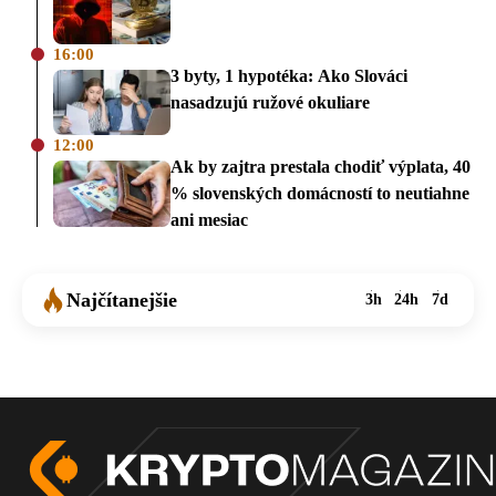
16:00
3 byty, 1 hypotéka: Ako Slováci
nasadzujú ružové okuliare
12:00
Ak by zajtra prestala chodiť výplata, 40
% slovenských domácností to neutiahne
ani mesiac
Najčítanejšie
3h
24h
7d