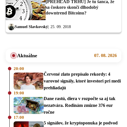
[PREHĽAD TRHU] Je tu šanca, že
sa čoskoro skončí dlhodobý
downtrend Bitcoinu?
Samuel Slavkovský
25. 09. 2018
Aktuálne
07. 08. 2026
20:00
Červené zlato prepísalo rekordy: 4
varovné signály, ktoré investori pri medi
prehliadajú
19:00
Dane rastú, diera v rozpočte sa aj tak
nezatvára. Rodinám zmizne 376 eur
ročne
17:00
5 signálov, že kryptoponuka je podvod