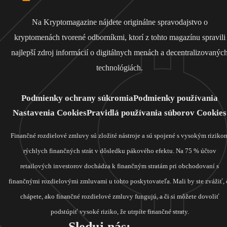
Na Kryptomagazine nájdete originálne spravodajstvo o
kryptomenách tvorené odborníkmi, ktorí z tohto magazínu spravili
najlepší zdroj informácií o digitálnych menách a decentralizovanýc
technológiách.
Podmienky ochrany súkromia
Podmienky používania
Nastavenia Cookies
Pravidlá používania súborov Cookies
Finančné rozdielové zmluvy sú zložité nástroje a sú spojené s vysokým riziko
rýchlych finančných strát v dôsledku pákového efektu. Na 75 % účtov
retailových investorov dochádza k finančným stratám pri obchodovaní s
finančnými rozdielovými zmluvami u tohto poskytovateľa. Mali by ste zvážiť, 
chápete, ako finančné rozdielové zmluvy fungujú, a či si môžete dovoliť
podstúpiť vysoké riziko, že utrpíte finančné straty.
Sleduj nás: