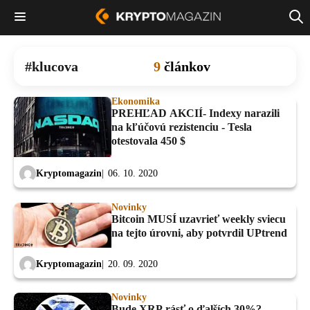
klucova
9
článkov
Ekonomika
PREHĽAD AKCIÍ- Indexy narazili
na kľúčovú rezistenciu - Tesla
otestovala 450 $
Kryptomagazin
06. 10. 2020
Novinky
Bitcoin MUSÍ uzavrieť weekly sviecu
na tejto úrovni, aby potvrdil UPtrend
Kryptomagazin
20. 09. 2020
Novinky
Bude XRP rásť o ďalších 30%? -