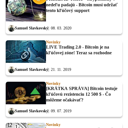
nedeľu padajú - Bitcoin musí udržať
tento kľúčový support
Samuel Slavkovský
08. 03. 2020
Novinky
LIVE Trading 2.0 - Bitcoin je na
kľúčovej zóne! Teraz sa rozhodne
Samuel Slavkovský
21. 11. 2019
Novinky
[KRÁTKA SPRÁVA] Bitcoin testuje
kľúčovú rezistenciu 12 500 $ - Čo
môžeme očakávať?
Samuel Slavkovský
09. 07. 2019
Novinky