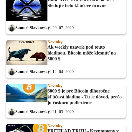
Sledujte tieto kľúčové úrovne
Samuel Slavkovský
29. 07. 2020
Novinky
Ak weekly uzavrie pod touto
hladinou, Bitcoin môže klesnúť na
5800 $
Samuel Slavkovský
12. 04. 2020
Novinky
6000 $ je pre Bitcoin dlhoročne
kľúčová hladina - Tu je dôvod, prečo
ju čoskoro podlezieme
Samuel Slavkovský
21. 03. 2020
Novinky
PREHĽAD TRHU - Kryptomeny v