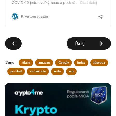
Ďalej
Tagy:
Akcie
amazon
Google
index
klucova
prehlad
rezistencia
tesla
trh