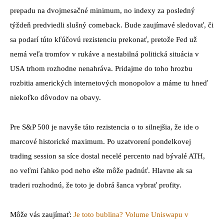
prepadu na dvojmesačné minimum, no indexy za posledný
týždeň predviedli slušný comeback. Bude zaujímavé sledovať, či
sa podarí túto kľúčovú rezistenciu prekonať, pretože Fed už
nemá veľa tromfov v rukáve a nestabilná politická situácia v
USA trhom rozhodne nenahráva. Pridajme do toho hrozbu
rozbitia amerických internetových monopolov a máme tu hneď
niekoľko dôvodov na obavy.
Pre S&P 500 je navyše táto rezistencia o to silnejšia, že ide o
marcové historické maximum. Po uzatvorení pondelkovej
trading session sa síce dostal necelé percento nad bývalé ATH,
no veľmi ľahko pod neho ešte môže padnúť. Hlavne ak sa
traderi rozhodnú, že toto je dobrá šanca vybrať profity.
Môže vás zaujímať:
Je toto bublina? Volume Uniswapu v