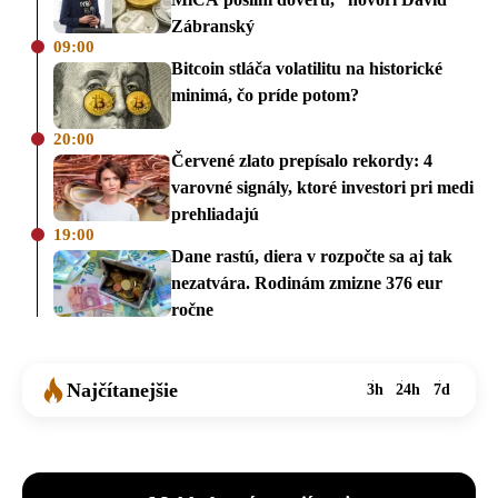
Zábranský
09:00
Bitcoin stláča volatilitu na historické
minimá, čo príde potom?
20:00
Červené zlato prepísalo rekordy: 4
varovné signály, ktoré investori pri medi
prehliadajú
19:00
Dane rastú, diera v rozpočte sa aj tak
nezatvára. Rodinám zmizne 376 eur
ročne
Najčítanejšie
3h
24h
7d