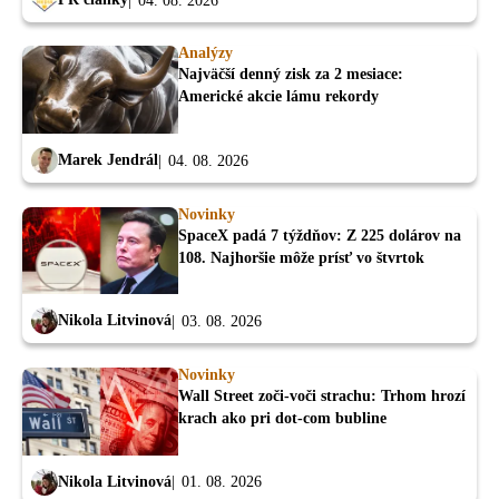
04. 08. 2026
Analýzy
Najväčší denný zisk za 2 mesiace:
Americké akcie lámu rekordy
Marek Jendrál
04. 08. 2026
Novinky
SpaceX padá 7 týždňov: Z 225 dolárov na
108. Najhoršie môže prísť vo štvrtok
Nikola Litvinová
03. 08. 2026
Novinky
Wall Street zoči-voči strachu: Trhom hrozí
krach ako pri dot-com bubline
Nikola Litvinová
01. 08. 2026