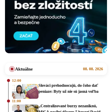
Aktuálne
08. 08. 2026
12:00
Slováci prehodnocujú, do čoho dať
peniaze: Byty už nie sú jasná voľba
11:00
„Centralizované burzy nezaniknú,
MiCA posilní dôveru,” hovorí David