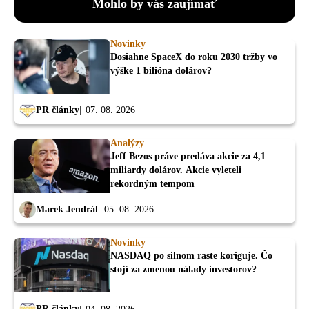
Mohlo by vás zaujímať
Novinky
Dosiahne SpaceX do roku 2030 tržby vo
výške 1 bilióna dolárov?
PR články
07. 08. 2026
Analýzy
Jeff Bezos práve predáva akcie za 4,1
miliardy dolárov. Akcie vyleteli
rekordným tempom
Marek Jendrál
05. 08. 2026
Novinky
NASDAQ po silnom raste koriguje. Čo
stojí za zmenou nálady investorov?
PR články