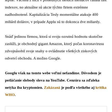
lepšie. Väčšina z nich v posledných šiestich mesiacov ťahala rast
indexov, no aktuálne sú akcie týchto firiem extrémne
nadhodnotené. Kapitalizácia Tesly momentálne atakuje 400
miliárd dolárov, v prípade Applu sú to dokonca dve miliardy.
Snáď jedinou firmou, ktorá si svoju ozrutnú hodnotu skutočne
zaslúži, je obchodný gigant Amazon, ktorý počas koronavirusu
zdvojnásobil svoje snahy o ovládnutie všetkých ziskových
odvetví obchodu. A možno Google.
Googlu však na tomto webe veľmi nefandíme. Dôvodom je
potláčanie slobody slova na YouTube. Cenzúra sa zďaleka
netýka iba kryptomien.
Zakázaná
je podľa všetkého aj
kritika
WHO
.