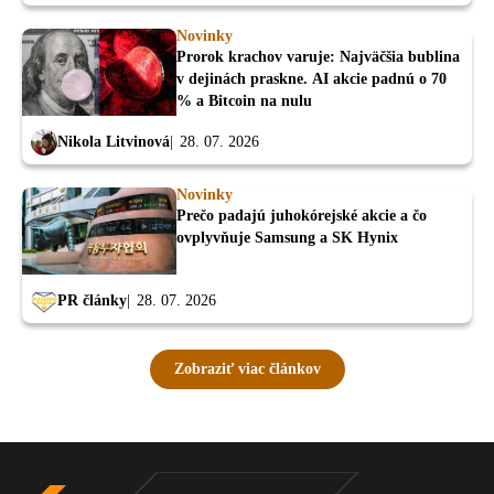
Novinky
Prorok krachov varuje: Najväčšia bublina
v dejinách praskne. AI akcie padnú o 70
% a Bitcoin na nulu
Nikola Litvinová
28. 07. 2026
Novinky
Prečo padajú juhokórejské akcie a čo
ovplyvňuje Samsung a SK Hynix
PR články
28. 07. 2026
Zobraziť viac článkov