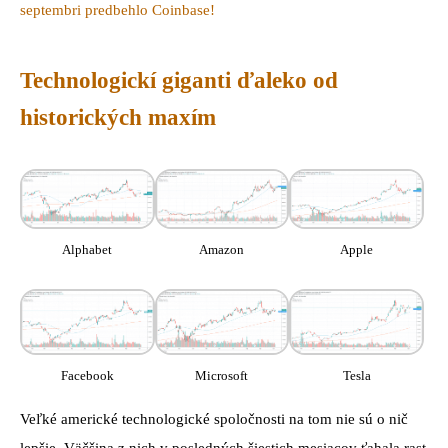
septembri predbehlo Coinbase!
Technologickí giganti ďaleko od
historických maxím
Alphabet
Amazon
Apple
Facebook
Microsoft
Tesla
Veľké americké technologické spoločnosti na tom nie sú o nič