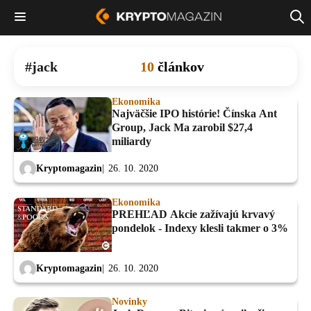
jack
10
článkov
Ekonomika
Najväčšie IPO histórie! Čínska Ant
Group, Jack Ma zarobil $27,4
miliardy
Kryptomagazin
26. 10. 2020
Ekonomika
PREHĽAD Akcie zažívajú krvavý
pondelok - Indexy klesli takmer o 3%
Kryptomagazin
26. 10. 2020
Novinky