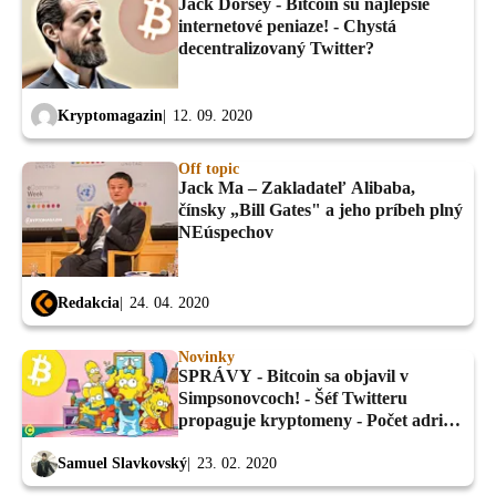
Jack Dorsey - Bitcoin sú najlepšie
internetové peniaze! - Chystá
decentralizovaný Twitter?
Kryptomagazin
12. 09. 2020
Off topic
Jack Ma – Zakladateľ Alibaba,
čínsky „Bill Gates" a jeho príbeh plný
NEúspechov
Redakcia
24. 04. 2020
Novinky
SPRÁVY - Bitcoin sa objavil v
Simpsonovcoch! - Šéf Twitteru
propaguje kryptomeny - Počet adries
dosiahol nové ATH!
Samuel Slavkovský
23. 02. 2020