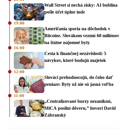
Wall Street si nechá zisky: AI bublina
pošle účet úplne inde
19:00
Američania sporia na dôchodok v
Bitcoine. Slovákom vezmú 60 miliónov
na štátne nájomné byty
16:00
Cesta k finančnej nezávislosti: 5
návykov, ktoré budujú majetok
12:00
Slováci prehodnocujú, do čoho dať
peniaze: Byty už nie sú jasná voľba
11:00
„Centralizované burzy nezaniknú,
MiCA posilní dôveru,” hovorí David
Zábranský