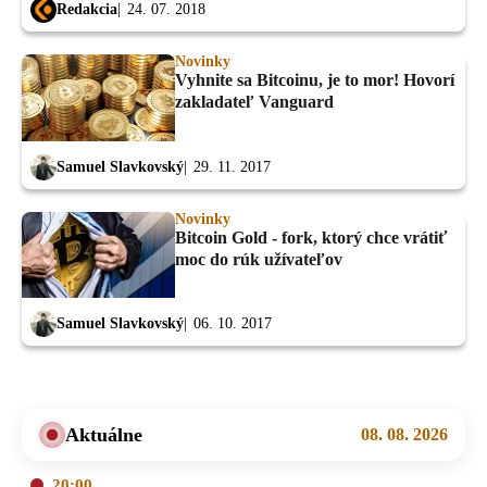
Redakcia
24. 07. 2018
Novinky
Vyhnite sa Bitcoinu, je to mor! Hovorí
zakladateľ Vanguard
Samuel Slavkovský
29. 11. 2017
Novinky
Bitcoin Gold - fork, ktorý chce vrátiť
moc do rúk užívateľov
Samuel Slavkovský
06. 10. 2017
Aktuálne
08. 08. 2026
20:00