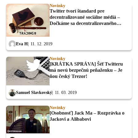
Novinky
Twitter tvorí štandard pre
decentralizované sociálne médiá –
Dočkáme sa decentralizovaného
Facebooku či Instagramu?
Eva H
11. 12. 2019
Novinky
[KRÁTKA SPRÁVA] Šéf Twitteru
má novú bezpečnú peňaženku – Je
ňou český Trezor!
Samuel Slavkovský
11. 03. 2019
Novinky
[Osobnosť] Jack Ma – Rozprávka o
Jackovi a Alibabovi