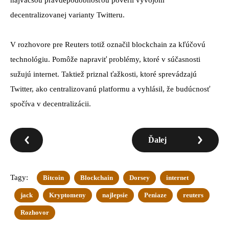
decentralizovanej varianty Twitteru.
V rozhovore pre Reuters totiž označil blockchain za kľúčovú
technológiu. Pomôže napraviť problémy, ktoré v súčasnosti
sužujú internet. Taktiež priznal ťažkosti, ktoré sprevádzajú
Twitter, ako centralizovanú platformu a vyhlásil, že budúcnosť
spočíva v decentralizácii.
Ďalej
Tagy:
Bitcoin
Blockchain
Dorsey
internet
jack
Kryptomeny
najlepsie
Peniaze
reuters
Rozhovor