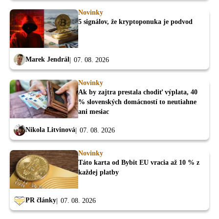
Novinky
5 signálov, že kryptoponuka je podvod
Marek Jendrál
07. 08. 2026
Novinky
Ak by zajtra prestala chodiť výplata, 40
% slovenských domácností to neutiahne
ani mesiac
Nikola Litvinová
07. 08. 2026
Novinky
Táto karta od Bybit EU vracia až 10 % z
každej platby
PR články
07. 08. 2026