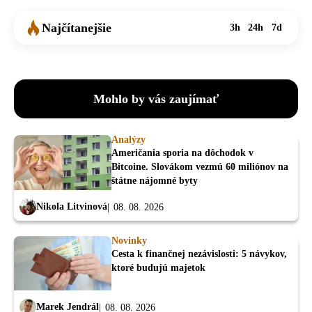
Najčítanejšie
3h
24h
7d
Mohlo by vás zaujímať
Analýzy
Američania sporia na dôchodok v
Bitcoine. Slovákom vezmú 60 miliónov na
štátne nájomné byty
Nikola Litvinová
08. 08. 2026
Novinky
Cesta k finančnej nezávislosti: 5 návykov,
ktoré budujú majetok
Marek Jendrál
08. 08. 2026