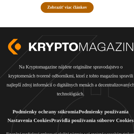
Zobraziť viac článkov
Na Kryptomagazine nájdete originálne spravodajstvo o
kryptomenách tvorené odborníkmi, ktorí z tohto magazínu spravili
najlepší zdroj informácií o digitálnych menách a decentralizovanýc
technológiách.
Podmienky ochrany súkromia
Podmienky používania
Nastavenia Cookies
Pravidlá používania súborov Cookies
Finančné rozdielové zmluvy sú zložité nástroje a sú spojené s vysokým riziko