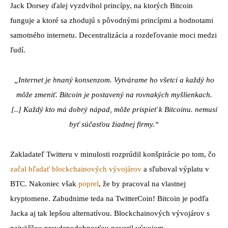
Jack Dorsey ďalej vyzdvihol princípy, na ktorých Bitcoin
funguje a ktoré sa zhodujú s pôvodnými princípmi a hodnotami
samotného internetu. Decentralizácia a rozdeľovanie moci medzi
ľudí.
„Internet je hnaný konsenzom. Vytvárame ho všetci a každý ho
môže zmeniť. Bitcoin je postavený na rovnakých myšlienkach.
[..] Každý kto má dobrý nápad, môže prispieť k Bitcoinu. nemusí
byť súčasťou žiadnej firmy.“
Zakladateľ Twitteru v minulosti rozprúdil konšpirácie po tom, čo
začal hľadať blockchainových vývojárov
a sľuboval výplatu v
BTC. Nakoniec však
poprel
, že by pracoval na vlastnej
kryptomene. Zabudnime teda na TwitterCoin! Bitcoin je podľa
Jacka aj tak lepšou alternatívou. Blockchainových vývojárov s
najväčšou pravdepodobnosťou poveril vývojom