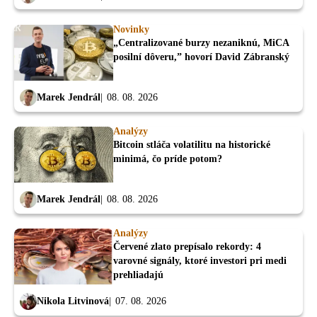
Novinky
„Centralizované burzy nezaniknú, MiCA
posilní dôveru,” hovorí David Zábranský
Marek Jendrál
08. 08. 2026
Analýzy
Bitcoin stláča volatilitu na historické
minimá, čo príde potom?
Marek Jendrál
08. 08. 2026
Analýzy
Červené zlato prepísalo rekordy: 4
varovné signály, ktoré investori pri medi
prehliadajú
Nikola Litvinová
07. 08. 2026