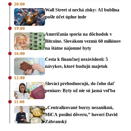
20:00
Wall Street si nechá zisky: AI bublina
pošle účet úplne inde
19:00
Američania sporia na dôchodok v
Bitcoine. Slovákom vezmú 60 miliónov
na štátne nájomné byty
16:00
Cesta k finančnej nezávislosti: 5
návykov, ktoré budujú majetok
12:00
Slováci prehodnocujú, do čoho dať
peniaze: Byty už nie sú jasná voľba
11:00
„Centralizované burzy nezaniknú,
MiCA posilní dôveru,” hovorí David
Zábranský