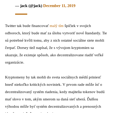
— jack (@jack)
December 11, 2019
Twitter tak bude financovať
malý tím
špičiek v svojich
odboroch, ktorý bude mať za úlohu vytvoriť nové štandardy. Tie
sú potrebné kvôli tomu, aby z nich ostatné sociálne siete mohli
čerpať. Dorsey tiež napísal, že s vývojom kryptomien sa
ukazuje, že existuje spôsob, ako decentralizovane riadiť veľké
organizácie.
Kryptomeny by tak mohli do sveta sociálnych médií priniesť
hneď niekoľko kritických noviniek. V prvom rade môže ísť o
decentralizovaný systém riadenia, kedy majitelia tokenov budú
mať slovo v tom, akým smerom sa daná sieť uberá. Ďalšou
výhodou môže byť systém decentralizovaných a prenosných