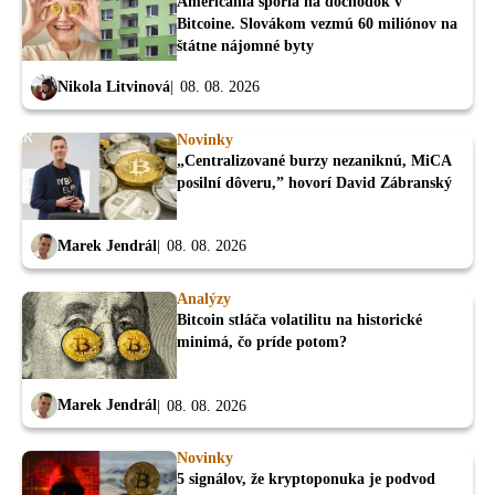
Američania sporia na dôchodok v
Bitcoine. Slovákom vezmú 60 miliónov na
štátne nájomné byty
Nikola Litvinová
08. 08. 2026
Novinky
„Centralizované burzy nezaniknú, MiCA
posilní dôveru,” hovorí David Zábranský
Marek Jendrál
08. 08. 2026
Analýzy
Bitcoin stláča volatilitu na historické
minimá, čo príde potom?
Marek Jendrál
08. 08. 2026
Novinky
5 signálov, že kryptoponuka je podvod