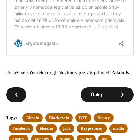
Preložené z českého originálu, ktorý pre vás pripravil
Adam K.
Ďalej
Tagy:
Bitcoin
Blockchain
BTC
Dorsey
Facebook
identita
jack
Kryptomeny
media
obama
socialny
trump
twitter
usa