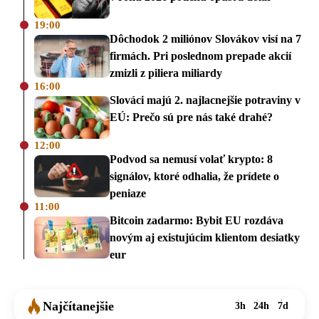
19:00
Dôchodok 2 miliónov Slovákov visí na 7
firmách. Pri poslednom prepade akcií
zmizli z piliera miliardy
16:00
Slováci majú 2. najlacnejšie potraviny v
EÚ: Prečo sú pre nás také drahé?
12:00
Podvod sa nemusí volať krypto: 8
signálov, ktoré odhalia, že prídete o
peniaze
11:00
Bitcoin zadarmo: Bybit EU rozdáva
novým aj existujúcim klientom desiatky
eur
Najčítanejšie
3h
24h
7d