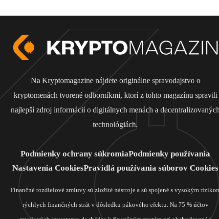
Na Kryptomagazine nájdete originálne spravodajstvo o
kryptomenách tvorené odborníkmi, ktorí z tohto magazínu spravili
najlepší zdroj informácií o digitálnych menách a decentralizovanýc
technológiách.
Podmienky ochrany súkromia
Podmienky používania
Nastavenia Cookies
Pravidlá používania súborov Cookies
Finančné rozdielové zmluvy sú zložité nástroje a sú spojené s vysokým riziko
rýchlych finančných strát v dôsledku pákového efektu. Na 75 % účtov