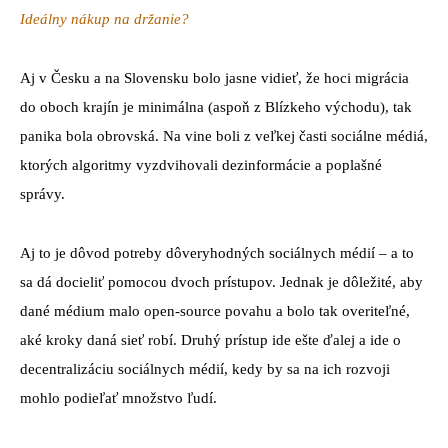
Ideálny nákup na držanie?
Aj v Česku a na Slovensku bolo jasne vidieť, že hoci migrácia
do oboch krajín je minimálna (aspoň z Blízkeho východu), tak
panika bola obrovská. Na vine boli z veľkej časti sociálne médiá,
ktorých algoritmy vyzdvihovali dezinformácie a poplašné
správy.
Aj to je dôvod potreby dôveryhodných sociálnych médií – a to
sa dá docieliť pomocou dvoch prístupov. Jednak je dôležité, aby
dané médium malo open-source povahu a bolo tak overiteľné,
aké kroky daná sieť robí. Druhý prístup ide ešte ďalej a ide o
decentralizáciu sociálnych médií, kedy by sa na ich rozvoji
mohlo podieľať množstvo ľudí.