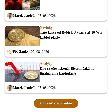
Marek Jendrál
07. 08. 2026
Novinky
Táto karta od Bybit EU vracia až 10 % z
každej platby
PR články
07. 08. 2026
Analýzy
Dno sa ešte nekoná: Bitcoin čaká na
finálna vlna kapitulácie
Marek Jendrál
07. 08. 2026
Zobraziť viac článkov