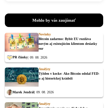
Mohlo by vás zaujímať
Novinky
Bitcoin zadarmo: Bybit EU rozdáva
novým aj existujúcim klientom desiatky
eur
PR články
09. 08. 2026
Analýzy
Týžden v kocke: Ako Bitcoin odolal FED-
u aj historickej krádeži
Marek Jendrál
09. 08. 2026
Analýzy