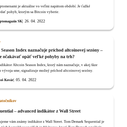
yptomenami je aktuálne vo veľmi napätom období. Je ťažké
dať pohyb, ktorým sa Bitcoin vyberie.
26. 04. 2022
ptomagazin SK
y
 Season Index naznačuje príchod altcoinovej sezóny –
 očakávať opäť veľké pohyby na trh?
dikátor Altcoin Season Index, ktorý nám naznačuje, v akej fáze
 vývoja sme, signalizuje možný príchod altcoinovej sezóny.
05. 04. 2022
oš Kovár
iatočníkov
ential – advanced indikátor z Wall Street
ujeme vám známy indikátor z Wall Street. Tom Demark Sequential je