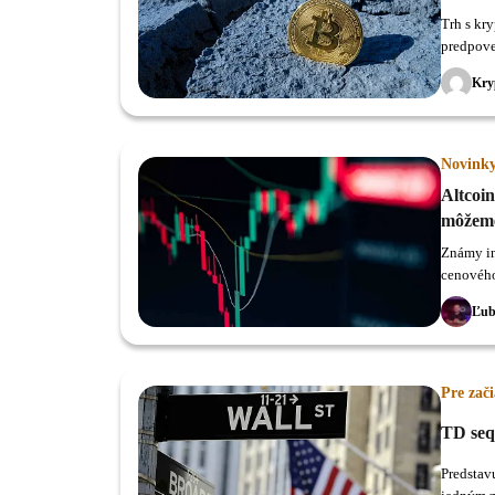
Trh s kr
predpove
Kry
Novink
Altcoin
môžeme
Známy in
cenového
Ľub
Pre zač
TD sequ
Predstav