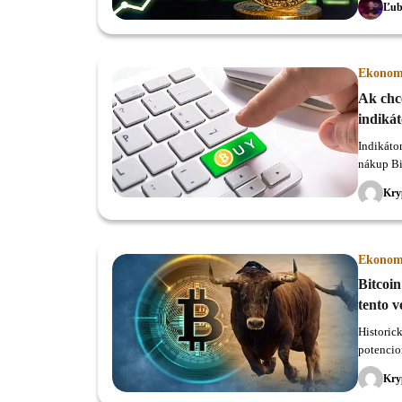
Ľub
Ekonom
Ak chce
indiká
Indikáto
nákup Bi
40 000 
Kry
Ekonom
Bitcoin
tento 
Historic
potencio
Kry