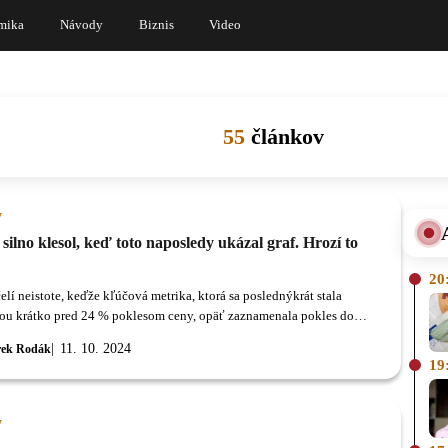
mika
Návody
Biznis
Video
55
článkov
y
 silno klesol, keď toto naposledy ukázal graf. Hrozí to
20
elí neistote, keďže kľúčová metrika, ktorá sa poslednýkrát stala
ou krátko pred 24 % poklesom ceny, opäť zaznamenala pokles do
eho pásma.
11. 10. 2024
ek Rodák
19
y