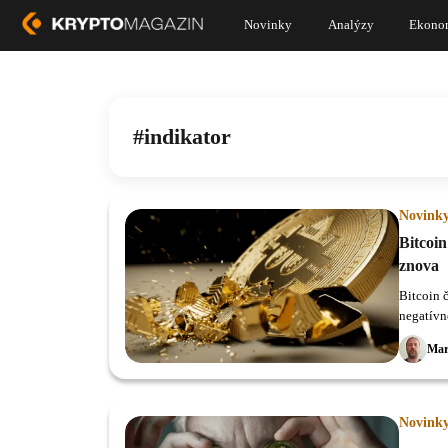
Novinky
Analýzy
Ekono
indikator
Novink
Bitcoin
znova
Bitcoin č
negatívn
negatívn
Mar
Novink