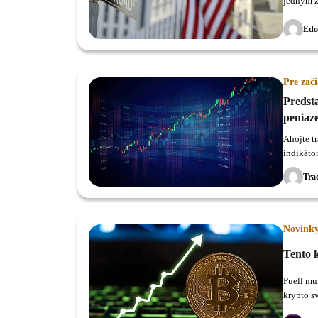
jedným z
predstav
Edo
Pre zač
Predst
peniaz
Ahojte t
indikátor
účinný.
Tra
Novink
Tento k
Puell mu
krypto s