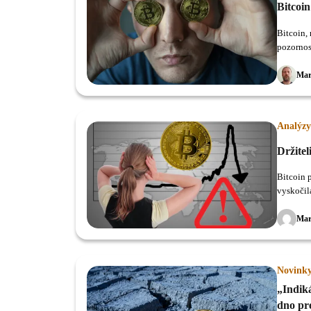
Bitcoi
Bitcoin,
pozornos
Mar
Analýzy
Držitel
Bitcoin 
vyskočil
Mar
Novink
„Indiká
dno pre