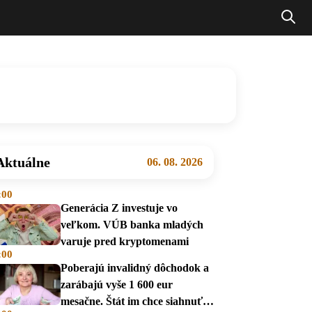
Aktuálne
06. 08. 2026
:00
Generácia Z investuje vo
veľkom. VÚB banka mladých
varuje pred kryptomenami
:00
Poberajú invalidný dôchodok a
zarábajú vyše 1 600 eur
mesačne. Štát im chce siahnuť