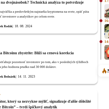
17
n na dvojnásobok? Technická analýza to potvrdzuje
 najväčšia a predovšetkým najstaršia kryptomena na svete, opäť púta
ť investorov a analytikov po celom svete.
16
18. 08. 2024
ek Rodák
14
ia Bitcoinu zbystrite: Blíži sa cenová korekcia
priťahuje pozornosť investorov po tom, ako v posledných týždňoch
a jeho hodnota prudko nad 30 000 dolárov.
14. 11. 2023
ek Bednárik
y
tor, ktorý sa nezvykne mýliť, signalizuje ďalšie dôležité
 Bitcoin” – tvrdí špičkový analytik