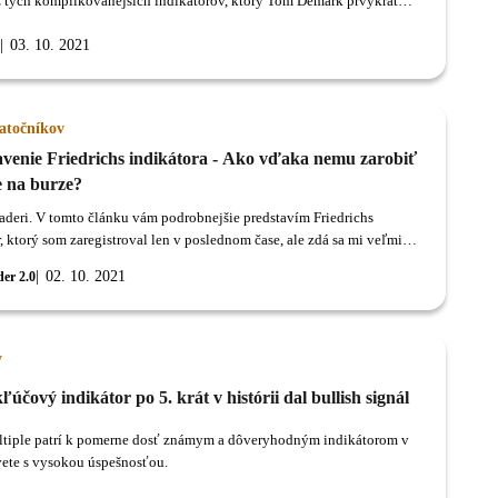
 tých komplikovanejších indikátorov, ktorý Tom Demark prvýkrát
il vo svojej knihe: New Market Timing Techniques.
03. 10. 2021
iatočníkov
avenie Friedrichs indikátora - Ako vďaka nemu zarobiť
e na burze?
raderi. V tomto článku vám podrobnejšie predstavím Friedrichs
, ktorý som zaregistroval len v poslednom čase, ale zdá sa mi veľmi
02. 10. 2021
der 2.0
y
ľúčový indikátor po 5. krát v histórii dal bullish signál
ltiple patrí k pomerne dosť známym a dôveryhodným indikátorom v
vete s vysokou úspešnosťou.