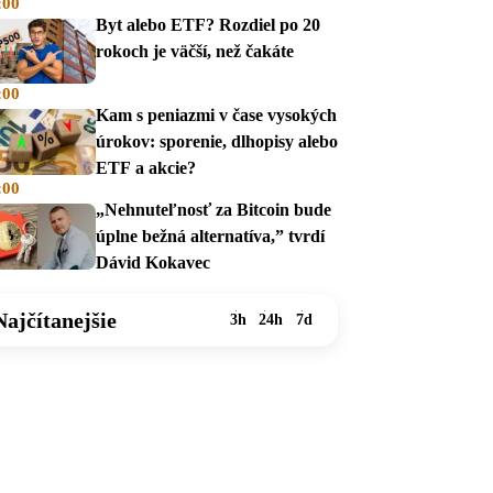
:00
na dávky
Byt alebo ETF? Rozdiel po 20
rokoch je väčší, než čakáte
:00
Kam s peniazmi v čase vysokých
úrokov: sporenie, dlhopisy alebo
ETF a akcie?
:00
„Nehnuteľnosť za Bitcoin bude
úplne bežná alternatíva,” tvrdí
Dávid Kokavec
Najčítanejšie
3h
24h
7d