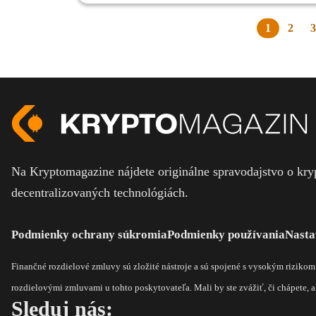
1
2
3
Na Kryptomagazine nájdete originálne spravodajstvo o kryp
decentralizovaných technológiách.
Podmienky ochrany súkromia
Podmienky používania
Nasta
Finančné rozdielové zmluvy sú zložité nástroje a sú spojené s vysokým riziko
rozdielovými zmluvami u tohto poskytovateľa. Mali by ste zvážiť, či chápete, ak
Sleduj nás: