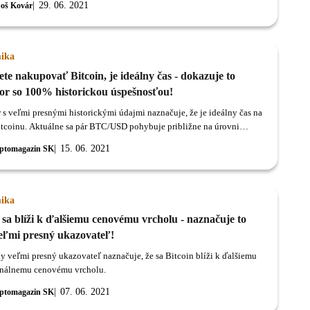
29. 06. 2021
oš Kovár
ika
te nakupovať Bitcoin, je ideálny čas - dokazuje to
tor so 100% historickou úspešnosťou!
r s veľmi presnými historickými údajmi naznačuje, že je ideálny čas na
tcoinu. Aktuálne sa pár BTC/USD pohybuje približne na úrovni
USD.
15. 06. 2021
ptomagazin SK
ika
 sa blíži k ďalšiemu cenovému vrcholu - naznačuje to
veľmi presný ukazovateľ!
ky veľmi presný ukazovateľ naznačuje, že sa Bitcoin blíži k ďalšiemu
nálnemu cenovému vrcholu.
07. 06. 2021
ptomagazin SK