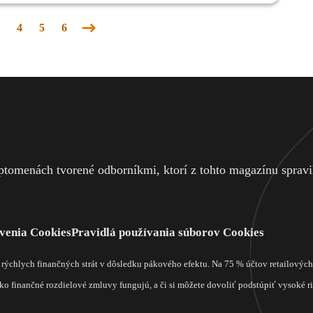
4
5
6
Nasledujúca
stránka
tomenách tvorené odborníkmi, ktorí z tohto magazínu spravili
venia Cookies
Pravidlá používania súborov Cookies
m rýchlych finančných strát v dôsledku pákového efektu. Na 75 % účtov retailový
o finančné rozdielové zmluvy fungujú, a či si môžete dovoliť podstúpiť vysoké rizi