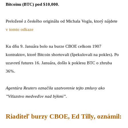
Bitcoinu (BTC) pod $10,000.
Preložené z českého originálu od Michala Vogla, ktorý nájdete
v tomto odkaze
Ku dňu 9. Januára bolo na burze CBOE celkom 1907
kontraktov, ktoré Bitcoin shortovali (špekulovali na pokles). Po
uzavretí futures 16. Januára, došlo k poklesu BTC o zhruba
36%.
Agentúra Reuters označila uzatvorenie tejto zmluvy ako
”Víťazstvo medveďov nad býkmi”
.
Riaditeľ burzy CBOE, Ed Tilly, oznámil: