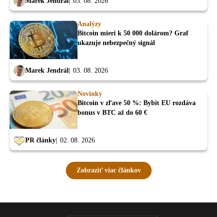
Marek Jendrál
03. 08. 2026
Analýzy
Bitcoin mieri k 50 000 dolárom? Graf
ukazuje nebezpečný signál
Marek Jendrál
03. 08. 2026
Novinky
Bitcoin v zľave 50 %: Bybit EU rozdáva
bonus v BTC až do 60 €
PR články
02. 08. 2026
Zobraziť viac článkov