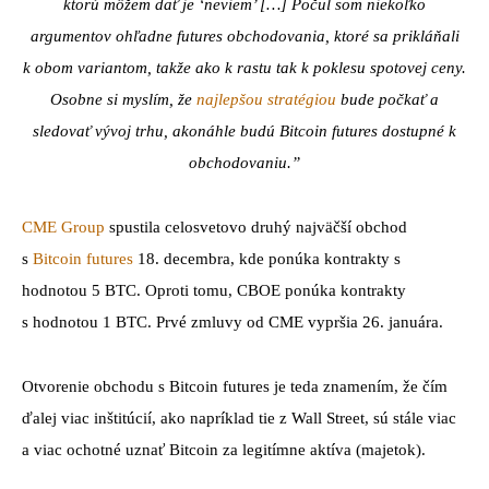
ktorú môžem dať je ‘neviem’ […] Počul som niekoľko
argumentov ohľadne futures obchodovania, ktoré sa prikláňali
k obom variantom, takže
ako k rastu tak k poklesu spotovej ceny.
Osobne si myslím, že
najlepšou stratégiou
bude počkať a
sledovať vývoj trhu, akonáhle budú Bitcoin futures dostupné k
obchodovaniu.”
CME Group
spustila celosvetovo druhý najväčší obchod
s
Bitcoin futures
18. decembra, kde ponúka kontrakty s
hodnotou 5 BTC. Oproti tomu, CBOE ponúka kontrakty
s hodnotou 1 BTC. Prvé zmluvy od CME vypršia 26. januára.
Otvorenie obchodu s Bitcoin futures je teda znamením, že čím
ďalej viac inštitúcií, ako napríklad tie z Wall Street, sú stále viac
a viac ochotné uznať Bitcoin za legitímne aktíva (majetok).