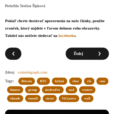
Preložila Terézia Šípková
Pokiaľ chcete dostávať upozornenia na naše články, použite
zvonček, ktorý nájdete v ľavom dolnom rohu obrazovky.
Taktiež nás môžete sledovať na
facebooku
.
Ďalej
Zdroj:
cointelegraph.com
Tagy:
Bitcoin
BTC
býkmi
cboe
cfa
cme
futures
group
medveďov
nad
reuters
rhoads
russell
street
Víťazstvo
wall