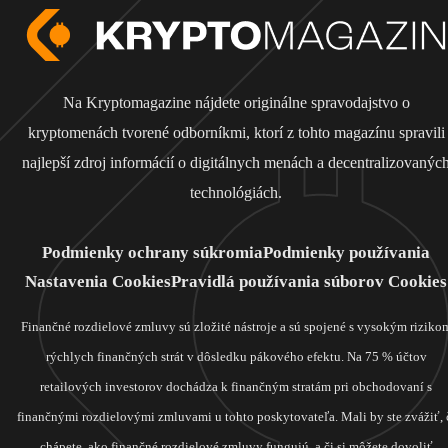
Na Kryptomagazine nájdete originálne spravodajstvo o
kryptomenách tvorené odborníkmi, ktorí z tohto magazínu spravili
najlepší zdroj informácií o digitálnych menách a decentralizovanýc
technológiách.
Podmienky ochrany súkromia
Podmienky používania
Nastavenia Cookies
Pravidlá používania súborov Cookies
Finančné rozdielové zmluvy sú zložité nástroje a sú spojené s vysokým riziko
rýchlych finančných strát v dôsledku pákového efektu. Na 75 % účtov
retailových investorov dochádza k finančným stratám pri obchodovaní s
finančnými rozdielovými zmluvami u tohto poskytovateľa. Mali by ste zvážiť, 
chápete, ako finančné rozdielové zmluvy fungujú, a či si môžete dovoliť