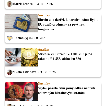
Marek Jendrál
04. 08. 2026
Novinky
Bitcoin ako darček k narodeninám: Bybit
EU rozdáva odmeny za prvý rok
fungovania
PR články
04. 08. 2026
Analýzy
Striebro vs. Bitcoin: Z 1 000 eur je po
roku buď 1 556, alebo len 560
Nikola Litvinová
03. 08. 2026
Novinky
Saylor posiela trhu jasný odkaz napriek
rekordným bitcoinovým stratám