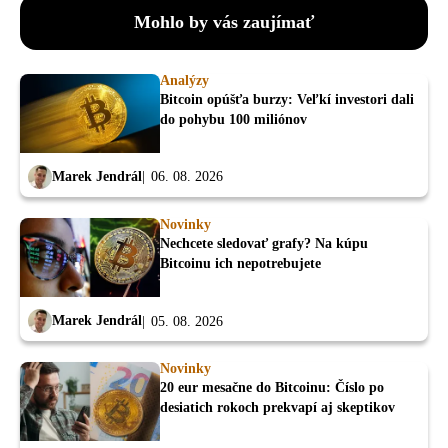
Mohlo by vás zaujímať
Analýzy
Bitcoin opúšťa burzy: Veľkí investori dali
do pohybu 100 miliónov
Marek Jendrál
06. 08. 2026
Novinky
Nechcete sledovať grafy? Na kúpu
Bitcoinu ich nepotrebujete
Marek Jendrál
05. 08. 2026
Novinky
20 eur mesačne do Bitcoinu: Číslo po
desiatich rokoch prekvapí aj skeptikov