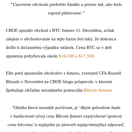
”Uzavrenie obchodu prebehlo hladko a presne tak, ako bolo
vopred plánované.”
CBOE spustilo obchod s BTC futures 11. Decembra, avšak
záujem o obchodovanie na tejto burze bol taký, že dokonca
došlo k dočasnému výpadku stránok. Cena BTC sa v deň
spustenia pohybovala okolo
$16,500 a $17,500
.
Ešte pred spustením obchodov s futures, zverejnil CFA Russell
Rhoads v Novembri na CBOE blogu príspevok, v ktorom
špekuluje ohľadne neznámeho potenciálu
Bitcoin futures
:
”Otázka ktorú neustále počúvam, je ‘Akým spôsobom bude
v budúcnosti vývoj ceny Bitcoin futures ovplyvňovať spotovú
cenu bitcoinu’ a najlepšia (a zároveň najúprimnejšia) odpoveď,