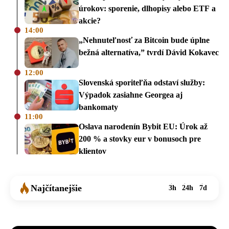
úrokov: sporenie, dlhopisy alebo ETF a
akcie?
14:00
„Nehnuteľnosť za Bitcoin bude úplne
bežná alternatíva,” tvrdí Dávid Kokavec
12:00
Slovenská sporiteľňa odstaví služby:
Výpadok zasiahne Georgea aj
bankomaty
11:00
Oslava narodenín Bybit EU: Úrok až
200 % a stovky eur v bonusoch pre
klientov
Najčítanejšie
3h
24h
7d