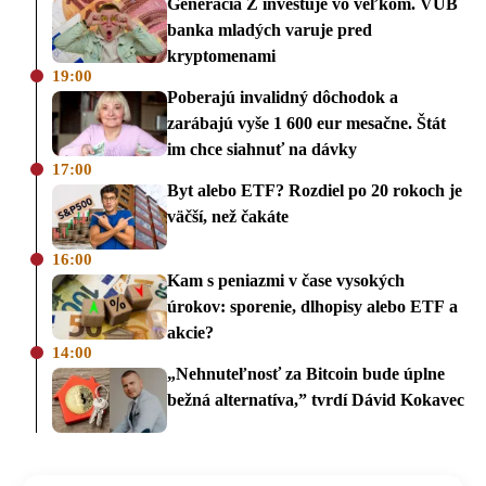
Generácia Z investuje vo veľkom. VÚB
banka mladých varuje pred
kryptomenami
19:00
Poberajú invalidný dôchodok a
zarábajú vyše 1 600 eur mesačne. Štát
im chce siahnuť na dávky
17:00
Byt alebo ETF? Rozdiel po 20 rokoch je
väčší, než čakáte
16:00
Kam s peniazmi v čase vysokých
úrokov: sporenie, dlhopisy alebo ETF a
akcie?
14:00
„Nehnuteľnosť za Bitcoin bude úplne
bežná alternatíva,” tvrdí Dávid Kokavec