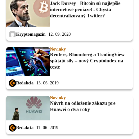
Jack Dorsey - Bitcoin sú najlepšie
internetové peniaze! - Chystá
decentralizovaný Twitter?
Kryptomagazin
12. 09. 2020
Novinky
Reuters, Bloomberg a TradingView
spájajú sily – nový Cryptoindex na
ceste
Redakcia
13. 06. 2019
Novinky
Návrh na odloženie zákazu pre
Huawei o dva roky
Redakcia
11. 06. 2019