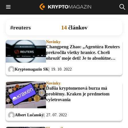
reuters
14
článkov
Novinky
Changpeng Zhao: „Agentúra Reuters
prekročila všetky hranice. Chceli
ohroziť moje deti! Je to absolútne
dno”
Kryptomagazin SK
19. 10. 2022
Novinky
Ďalšia kryptomenová burza má
problémy. Kraken je predmetom
vyšetrovania
Albert Lučanský
27. 07. 2022