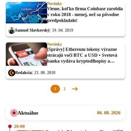
Novinky
Vieme, koľko firma Coinbase zarobila
v roku 2018 - menej, než sa pôvodne
predpokladalo!
Samuel Slavkovský
19. 04. 2019
Novinky
[Správy] Ethereum tokeny výrazne
strácajú voči BTC a USD • Svetová
banka vydáva kryptodlhopisy a
ďalšie novinky
Redakcia
23. 08. 2018
1
2
Nasledujúca
stránka
Aktuálne
06. 08. 2026
20:00